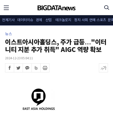
전체기사
데이터이슈
경제
산업
테크놀로지
정치·사회
연예·스포츠
문
뉴스
이스트아시아홀딩스, 주가 급등…"이터
니티 지분 추가 취득" AIGC 역량 확보
2024-12-23 05:04:11