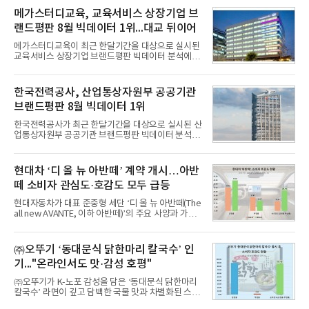
일 iF, 미국 IDEA와 함께 세계 3대 디자인 시상식으로
메가스터디교육, 교육서비스 상장기업 브
손꼽히는 세계 최대 규모의 디자인 공모전이다. 독일
노르트라인 베스트팔렌 디자인센터(Design
랜드평판 8월 빅데이터 1위...대교 뒤이어
Zentrum Nordrhein Westfalen)가 주관해 매년 ▲
제품 디자인 ▲브랜드 & 커뮤니케이션 디자인 ▲디
메가스터디교육이 최근 한달기간을 대상으로 실시된
자인 콘셉트 각 부문에서 우수한
교육서비스 상장기업 브랜드평판 빅데이터 분석에서
1위를 차지했다. 대교와 디지털대상이 뒤를 이었다.7
일 한국기업평판연구소(소장 구창환)는 국내 교육서
비스 상장기업 브랜드를 대상으로 지난 7월 7일부터
한국전력공사, 산업통상자원부 공공기관
8월 7일까지 수집된 소비자 빅데이터 10,074,233건
브랜드평판 8월 빅데이터 1위
을 분석한 결과, 메가스터디교육이 브랜드평판지수
1,710,926을 기록하며 8월 1위에 올랐다고 밝혔다.
한국전력공사가 최근 한달기간을 대상으로 실시된 산
분석에 활용된 빅데이터는 지난 7월(9,491,206건) 대
업통상자원부 공공기관 브랜드평판 빅데이터 분석에
비 6.14% 증가한 수치로, 교육서비스 상장기업 브랜
서 1위를 차지했다. 한국가스공사와 한국수력원자력
드에 대한 소비자 관심이 확대됐다.연구소에 따르면 8
이 순으로 뒤를 이었다.7일 한국기업평판연구소(소장
월 교육서비스 상장기업 브랜드평판 순위는 메가스터
구창환)는 산업통상자원부 공공기관 41개 브랜드를
현대차 ‘디 올 뉴 아반떼’ 계약 개시…아반
디교육, 대교, 디지
대상으로 지난 7월 7일부터 8월 7일까지 수집된 소비
떼 소비자 관심도·호감도 모두 급등
자 빅데이터 91,102,549건을 분석한 결과, 한국전력
공사가 브랜드평판지수 10,670,633을 기록하며 8월
현대자동차가 대표 준중형 세단 ‘디 올 뉴 아반떼(The
1위에 올랐다고 밝혔다. 분석에 활용된 빅데이터는 지
all new AVANTE, 이하 아반떼)’의 주요 사양과 가격
난 7월(88,893,823건) 대비 2.48% 증가한 수치다.연
을 공개하고 5일부터 계약을 시작한다고 밝혔다.아반
구소에 따르면 8월 산업통상자원부 공공기관 브랜드
떼는 6년 만에 선보이는 8세대 완전변경 모델로, ▲정
평판 30위 순위는 한국전력공사, 한국가스공사, 한국
교한 선과 면을 중심으로 완성한 파격적인 디자인 ▲
㈜오뚜기 ‘동대문식 닭한마리 칼국수’ 인
수력원자력, 한국석
과거 중형 세단 수준으로 확대된 차체 제원 ▲글로벌
기..."온라인서도 맛·감성 호평"
최고 수준의 안전성 ▲성능과 효율을 동시에 높인 주
행 완성도 ▲첨단 편의 및 디지털 사양 적용 등을 통해
㈜오뚜기가 K-노포 감성을 담은 ‘동대문식 닭한마리
글로벌 준중형 세단의 새로운 기준을 세웠다.아반떼
칼국수’ 라면이 깊고 담백한 국물 맛과 차별화된 스토
는 가솔린 2.0과 1.6 하이브리드 두 가지 파워트레인
리로 출시 초기부터 높은 인기를 얻고 있다고 4일 밝
과 모던, 프리미엄, 인스퍼레이션 세 가지 트림으로