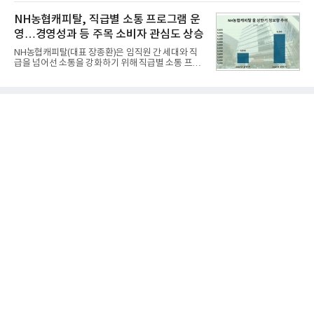
혔다.‘동대문식 닭한마리 칼국수’는 예상을 뛰어넘는
운영된다.◆ 디자인·공간·안전·성능 전반에서 차급을
소비자 호응에 힘입어 지난 7월 13일 첫 선을 보인 지
NH농협캐피탈, 직급별 소통 프로그램 운
넘
단 18일 만에 누적 판매량 50만 개를 돌파하는 성과를
영…경영성과 등 주목 소비자 관심도 상승
거두었다.이번 신제품은 개발진이 전국의 닭한마리
전문점을 직접 찾아 다니며 최적의 육수 비율을 완성
NH농협캐피탈(대표 장종환)은 임직원 간 세대와 직
했다. 자극적이지 않으면서도 깊은 닭육수에 마늘의
급을 넘어선 소통을 강화하기 위해 직급별 소통 프로
개운한 풍미를 더했으며, 국물이 잘 배어들면서도 쫄
그램'너하(NH)고, 나하(NH)고, NH GO!'를 지난 27일
깃한 식감이 살아있는 칼국수 면발을 정교하게 구현
부터 30일까지 서울 원센티널 NH농협캐피탈타워 22
했다는게 회사측의 설명이다.실제 현장 시식 행사에
층에서 운영했다고 31일 밝혔다.이번 프로그램은 경
서도
영지원부 홍보팀과 2026년 새로이(e)＊가 공동 주관
했으며, ▲팀장·부장(7.27), ▲계장·주임(7.28), ▲과
장·차장(7.29), ▲대리(7.30) 등 직급별로 총 4회에 걸
쳐 진행됐다.참고로 새로이(e)는 NH농협캐피탈 MZ
세대들로(과장~계장) 구성된 자율 참여조직으로, 조
직문화 혁신과 업무 효율성 향상을 위한 다양한 활동
을 추진하며,새로운 변화와 이로운 영향력을 조직전
반에 전파하는 역할