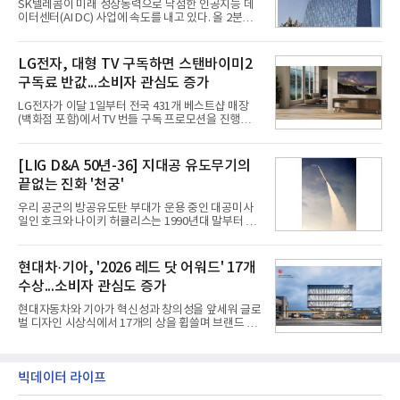
SK텔레콤이 미래 성장동력으로 낙점한 인공지능 데
오는 올해 2분기 연결 기준 매출 2조985억원, 영업이
이터센터(AI DC) 사업에 속도를 내고 있다. 올 2분기
익 2770억원을 기록했다. 전년 동기 대비 매출과 영업
AI 데이터센터 매출이 90% 이상 급증한 데 이어, 오
이익은 각각 9%, 36% 증가해 모두 분기 기준 역대
는 2035년까지 총 15GW(기가와트) 규모의 AI DC를
최대치다. 상반기 기준 매출은 4조405억원, 영업이익
구축하겠다는 대형 청사진을 제시하면서다. 이에 따
LG전자, 대형 TV 구독하면 스탠바이미2
은 4884억
라 경쟁 구도 역시 이동통신사인 KT, LG유플러스를
구독료 반값...소비자 관심도 증가
넘어 네이버, 삼성SDS 등 IT 인프라 기업으로 확장되
고 있다.7일 SK텔레콤에 따르면 회사는 올해 2분기
LG전자가 이달 1일부터 전국 431개 베스트샵 매장
연결 기준 매출 4조 3591억원, 영업이익 5660억원을
(백화점 포함)에서 TV 번들 구독 프로모션을 진행하고
기록했다. 매출은 전년 동기 대비 0.5%, 영업이익은
있다. 대형 TV 구독 시 스탠바이미2 구독료를 반값 할
67.3% 증가한 수치다. AI DC 사업의 성장에 더해 수
인해주는 프로모션이다.대상 제품은 65·77·83형 올
익성 중심 경영, 그리고 지난해 발생한 일회성 비용에
레드, 75·86·100형 마이크로 RGB, 75·86형 미니
[LIG D&A 50년-36] 지대공 유도무기의
따른 기저효과가 실
RGB 등 거실용 TV로 인기가 높은 베스트셀러 TV 20
끝없는 진화 '천궁'
개 모델이며, 동시 구독 계약 시 스탠바이미2(모델명
27LX6TPGA) 구독료를 50% 할인 받을 수 있다. 프로
우리 공군의 방공유도탄 부대가 운용 중인 대공미사
모션 대상 모델과 혜택, 구독료 등 프로모션 세부 사항
일인 호크와 나이키 허큘리스는 1990년대 말부터 성
은 베스트샵 판매 매니저에게 문의하면 자세히 안내
능 면에서 한계를 보이기 시작했다. 이에 따라 정부는
받을 수 있다.LG TV를 구독으로 이용하면 최대 6년까
기존 미사일체계를 대체할 중고도 및 중거리 대공미
지 구독 계약기간 내 무상 A/S를 받을 수 있으며, 이사
사일을 개발하기로 결정했다.처음 KM-SAM 사업으로
현대차·기아, '2026 레드 닷 어워드' 17개
등으로 이전
불린 이 사업의 명칭은 호크(Iron Hawk, 철매)를 대체
수상...소비자 관심도 증가
한다는 의미에서 ‘철매Ⅱ’ 로 정해졌다. 철매Ⅱ 개발
사업은 미사일체계 완성 후인 2011년 ‘천궁(天弓)’으
현대자동차와 기아가 혁신성과 창의성을 앞세워 글로
로 다시 장비명이 바뀌었다. 17개 업체와 관련 기관이
벌 디자인 시상식에서 17개의 상을 휩쓸며 브랜드 경
참여한 가운데 LIG 넥스원은 탐색 개발에서 체계개발
쟁력을 다시 한번 입증했다.현대자동차·기아는 '2026
완료까지 모든 과정에 참여했다. 1976년 호크 미사일
레드 닷 어워드: 브랜드 & 커뮤니케이션 디자인 부문
창정비 업체로 출발했던 회사가 호크 대체 유도무기
(Red Dot Design Award: Brand &
인 천궁
Communication Design)'에서 최우수상 2개, 본상
빅데이터 라이프
15개를 수상했다고 7일 밝혔다.'레드 닷 어워드'는 독