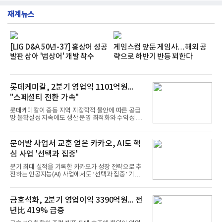
했으며, ▲팀장·부장(7.27), ▲계장·주임(7.28), ▲과
재계뉴스
장·차장(7.29), ▲대리(7.30) 등 직급별로 총 4회에 걸
쳐 진행됐다.참고로 새로이(e)는 NH농협캐피탈 MZ
세대들로(과장~계장) 구성된 자율 참여조직으로, 조
직문화 혁신과 업무 효율성 향상을 위한 다양한 활동
을 추진하며,새로운 변화와 이로운 영향력을 조직전
[LIG D&A 50년-37] 홍상어 성공
게임스컴 앞둔 게임사…해외 공
반에 전파하는 역할
발판 삼아 '범상어' 개발 착수
략으로 하반기 반등 꾀한다
롯데케미칼, 2분기 영업익 1101억원...
"스페셜티 전환 가속"
롯데케미칼이 중동 지역 지정학적 불안에 따른 공급
망 불확실성 지속에도 생산 운영 최적화와 수익성 중
심의 사업 운영을 통해 전분기에 이어 흑자 기조를 이
어갔다.롯데케미칼이 2026년 2분기 연결 기준 매출
액 5조6864억원, 영업이익 1101억원을 기록했다고 7
문어발 사업서 교훈 얻은 카카오, AI도 핵
일 밝혔다. 사업별로는 기초화학 부문(롯데케미칼 기
심 사업 '선택과 집중'
초소재사업·LC타이탄·LC USA·롯데대산석화)이 매
출 3조9403억원, 영업이익 23억원을 기록했다. 정기
분기 최대 실적을 기록한 카카오가 성장 전략으로 추
보수 영향과 원료 가격 변동에 따른 래깅 효과로 전분
진하는 인공지능(AI) 사업에서도 ‘선택과 집중’ 기조
기 대비 수익성은 둔화됐지만 흑자 전환 흐름을 유지
를 강화하고 있다. 경쟁사들이 AI 데이터센터 등 인프
했다.첨단소재 부문은 매출 1조1551억원, 영업이익
라 투자에 나서는 것과 달리, 카카오는 ‘카카오톡’이
1325억원을 기록했다. 주요 제품의 스프레드 확대와
라는 플랫폼 경쟁력을 활용한 AI 에이전트 서비스에
금호석화, 2분기 영업이익 3390억원... 전
우호적인 환율 효과
집중하는 전략이다. 과거 무리한 사업 확장 과정에서
년比 419% 급증
겪었던 시행착오를 되풀이하지 않고 핵심 역량에 집
중하겠다는 취지로 풀이된다.7일 업계에 따르면 카카