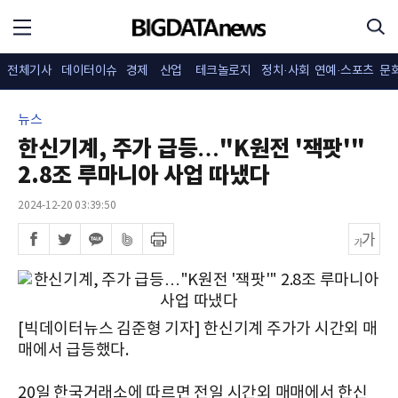
전체기사
데이터이슈
경제
산업
테크놀로지
정치·사회
연예·스포츠
문
뉴스
한신기계, 주가 급등…"K원전 '잭팟'"
2.8조 루마니아 사업 따냈다
2024-12-20 03:39:50
[빅데이터뉴스 김준형 기자] 한신기계 주가가 시간외 매
매에서 급등했다.
20일 한국거래소에 따르면 전일 시간외 매매에서 한신