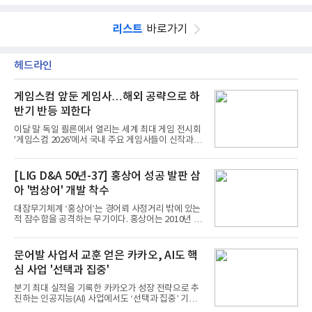
리스트
바로가기
헤드라인
게임스컴 앞둔 게임사…해외 공략으로 하
반기 반등 꾀한다
이달 말 독일 쾰른에서 열리는 세계 최대 게임 전시회
'게임스컴 2026'에서 국내 주요 게임사들이 신작과 글
로벌 전략을 공개한다. 상반기 게임사들의 실적이 업
체별로 엇갈린 가운데 하반기 신작 흥행과 해외 시장
성과가 실적을 좌우할 핵심 변수로 떠오르고 있다.8일
[LIG D&A 50년-37] 홍상어 성공 발판 삼
업계에 따르면 올해 상반기 게임업계는 기업별 성적
아 '범상어' 개발 착수
표가 크게 갈렸다. 대표적으로 크래프톤은 'PUBG: 배
틀그라운드'의 안정적인 성장에 힘입어 상반기 연결
대잠무기체계 ‘홍상어’는 경어뢰 사정거리 밖에 있는
기준 매출 2조6616억원, 영업이익 9725억원으로 역
적 잠수함을 공격하는 무기이다. 홍상어는 2010년 넥
대 최대 실적을 기록했다. 엔씨도 올해 출시한 '아이온
스원퓨처 시절 진해하우스에서 최초 생산돼 전력화가
2' 등에 힘입어 호실적을 거둘 것으로 전망된다.반면
이뤄졌다. 이후 2012년 한국형 구축함(KDX-1) 이상
넷마블은 2분기 매출이 증가했지만 영업이익은 전년
의 함정에 실전 배치됐다.그해 7월 해군은 동해상에서
문어발 사업서 교훈 얻은 카카오, AI도 핵
동기 대
성능 검증을 위해 홍상어 시험발사를 실시했다. 이때
심 사업 '선택과 집중'
홍상어가 목표 지점에서 입수한 후 표적을 타격하지
못하고 물속에서 멈춰버리는 예상 밖의 일이 벌어졌
분기 최대 실적을 기록한 카카오가 성장 전략으로 추
다. 2차 품질확인 사격 시험에서도 만족스러운 결과를
진하는 인공지능(AI) 사업에서도 ‘선택과 집중’ 기조
얻지 못했다. 완벽한 신뢰성 확보를 위해 LIG넥스원은
를 강화하고 있다. 경쟁사들이 AI 데이터센터 등 인프