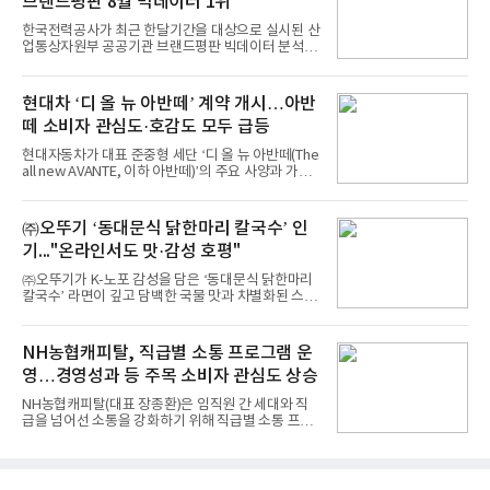
브랜드평판 8월 빅데이터 1위
을 분석한 결과, 메가스터디교육이 브랜드평판지수
1,710,926을 기록하며 8월 1위에 올랐다고 밝혔다.
한국전력공사가 최근 한달기간을 대상으로 실시된 산
분석에 활용된 빅데이터는 지난 7월(9,491,206건) 대
업통상자원부 공공기관 브랜드평판 빅데이터 분석에
비 6.14% 증가한 수치로, 교육서비스 상장기업 브랜
서 1위를 차지했다. 한국가스공사와 한국수력원자력
드에 대한 소비자 관심이 확대됐다.연구소에 따르면 8
이 순으로 뒤를 이었다.7일 한국기업평판연구소(소장
월 교육서비스 상장기업 브랜드평판 순위는 메가스터
구창환)는 산업통상자원부 공공기관 41개 브랜드를
현대차 ‘디 올 뉴 아반떼’ 계약 개시…아반
디교육, 대교, 디지
대상으로 지난 7월 7일부터 8월 7일까지 수집된 소비
떼 소비자 관심도·호감도 모두 급등
자 빅데이터 91,102,549건을 분석한 결과, 한국전력
공사가 브랜드평판지수 10,670,633을 기록하며 8월
현대자동차가 대표 준중형 세단 ‘디 올 뉴 아반떼(The
1위에 올랐다고 밝혔다. 분석에 활용된 빅데이터는 지
all new AVANTE, 이하 아반떼)’의 주요 사양과 가격
난 7월(88,893,823건) 대비 2.48% 증가한 수치다.연
을 공개하고 5일부터 계약을 시작한다고 밝혔다.아반
구소에 따르면 8월 산업통상자원부 공공기관 브랜드
떼는 6년 만에 선보이는 8세대 완전변경 모델로, ▲정
평판 30위 순위는 한국전력공사, 한국가스공사, 한국
교한 선과 면을 중심으로 완성한 파격적인 디자인 ▲
㈜오뚜기 ‘동대문식 닭한마리 칼국수’ 인
수력원자력, 한국석
과거 중형 세단 수준으로 확대된 차체 제원 ▲글로벌
기..."온라인서도 맛·감성 호평"
최고 수준의 안전성 ▲성능과 효율을 동시에 높인 주
행 완성도 ▲첨단 편의 및 디지털 사양 적용 등을 통해
㈜오뚜기가 K-노포 감성을 담은 ‘동대문식 닭한마리
글로벌 준중형 세단의 새로운 기준을 세웠다.아반떼
칼국수’ 라면이 깊고 담백한 국물 맛과 차별화된 스토
는 가솔린 2.0과 1.6 하이브리드 두 가지 파워트레인
리로 출시 초기부터 높은 인기를 얻고 있다고 4일 밝
과 모던, 프리미엄, 인스퍼레이션 세 가지 트림으로
혔다.‘동대문식 닭한마리 칼국수’는 예상을 뛰어넘는
운영된다.◆ 디자인·공간·안전·성능 전반에서 차급을
소비자 호응에 힘입어 지난 7월 13일 첫 선을 보인 지
NH농협캐피탈, 직급별 소통 프로그램 운
넘
단 18일 만에 누적 판매량 50만 개를 돌파하는 성과를
영…경영성과 등 주목 소비자 관심도 상승
거두었다.이번 신제품은 개발진이 전국의 닭한마리
전문점을 직접 찾아 다니며 최적의 육수 비율을 완성
NH농협캐피탈(대표 장종환)은 임직원 간 세대와 직
했다. 자극적이지 않으면서도 깊은 닭육수에 마늘의
급을 넘어선 소통을 강화하기 위해 직급별 소통 프로
개운한 풍미를 더했으며, 국물이 잘 배어들면서도 쫄
그램'너하(NH)고, 나하(NH)고, NH GO!'를 지난 27일
깃한 식감이 살아있는 칼국수 면발을 정교하게 구현
부터 30일까지 서울 원센티널 NH농협캐피탈타워 22
했다는게 회사측의 설명이다.실제 현장 시식 행사에
층에서 운영했다고 31일 밝혔다.이번 프로그램은 경
서도
영지원부 홍보팀과 2026년 새로이(e)＊가 공동 주관