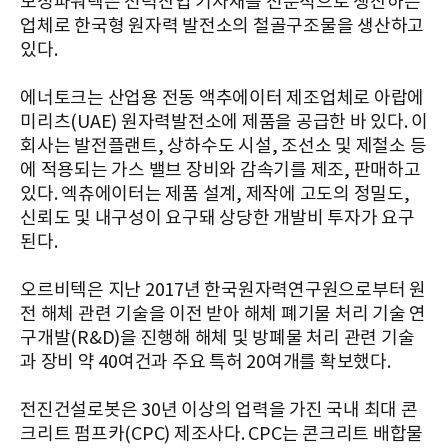
보성파워텍은 전력산업 기자재를 전문적으로 생산하는
업체로 한국형 원자력 발전소의 철골구조물을 생산하고
있다.
에너토크는 산업용 전동 액추에이터 제조업체로 아랍에
미리츠(UAE) 원자력발전소에 제품을 공급한 바 있다. 이
회사는 발전플랜트, 상하수도 시설, 조선소 및 제철소 등
에 적용되는 가스 밸브 장비와 감속기를 제조, 판매하고
있다. 엑츄에이터는 제품 설계, 제작에 고도의 정밀도,
신뢰도 및 내구성이 요구돼 상당한 개발비 투자가 요구
된다.
오르비텍은 지난 2017년 한국원자력연구원으로부터 원
전 해체 관련 기술을 이전 받아 해체 폐기물 처리 기술 연
구개발(R&D)을 진행해 해체 및 방폐물 처리 관련 기술
과 장비 약 40여건과 주요 특허 20여개를 확보했다.
전진건설로봇은 30년 이상의 업력을 가진 국내 최대 콘
크리트 펌프카(CPC) 제조사다. CPC는 콘크리트 배합물