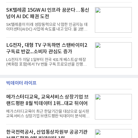
국방과학연구소(ADD) 테스크포스(TF)와 합심해 본
라 투자에 나서는 것과 달리, 카카오는 ‘카카오톡’이
격적인 개선 작업에 착수했다.홍상어 유도탄의 모든
라는 플랫폼 경쟁력을 활용한 AI 에이전트 서비스에
SK텔레콤 15GW AI 인프라 꿈꾼다…통신
분야를
집중하는 전략이다. 과거 무리한 사업 확장 과정에서
넘어 AI DC 패권 도전
겪었던 시행착오를 되풀이하지 않고 핵심 역량에 집
중하겠다는 취지로 풀이된다.7일 업계에 따르면 카카
SK텔레콤이 미래 성장동력으로 낙점한 인공지능 데
오는 올해 2분기 연결 기준 매출 2조985억원, 영업이
이터센터(AI DC) 사업에 속도를 내고 있다. 올 2분기
익 2770억원을 기록했다. 전년 동기 대비 매출과 영업
AI 데이터센터 매출이 90% 이상 급증한 데 이어, 오
이익은 각각 9%, 36% 증가해 모두 분기 기준 역대
는 2035년까지 총 15GW(기가와트) 규모의 AI DC를
최대치다. 상반기 기준 매출은 4조405억원, 영업이익
구축하겠다는 대형 청사진을 제시하면서다. 이에 따
LG전자, 대형 TV 구독하면 스탠바이미2
은 4884억
라 경쟁 구도 역시 이동통신사인 KT, LG유플러스를
구독료 반값...소비자 관심도 증가
넘어 네이버, 삼성SDS 등 IT 인프라 기업으로 확장되
고 있다.7일 SK텔레콤에 따르면 회사는 올해 2분기
LG전자가 이달 1일부터 전국 431개 베스트샵 매장
연결 기준 매출 4조 3591억원, 영업이익 5660억원을
(백화점 포함)에서 TV 번들 구독 프로모션을 진행하고
기록했다. 매출은 전년 동기 대비 0.5%, 영업이익은
있다. 대형 TV 구독 시 스탠바이미2 구독료를 반값 할
67.3% 증가한 수치다. AI DC 사업의 성장에 더해 수
인해주는 프로모션이다.대상 제품은 65·77·83형 올
익성 중심 경영, 그리고 지난해 발생한 일회성 비용에
레드, 75·86·100형 마이크로 RGB, 75·86형 미니
따른 기저효과가 실
RGB 등 거실용 TV로 인기가 높은 베스트셀러 TV 20
빅데이터 라이프
개 모델이며, 동시 구독 계약 시 스탠바이미2(모델명
27LX6TPGA) 구독료를 50% 할인 받을 수 있다. 프로
메가스터디교육, 교육서비스 상장기업 브
모션 대상 모델과 혜택, 구독료 등 프로모션 세부 사항
은 베스트샵 판매 매니저에게 문의하면 자세히 안내
랜드평판 8월 빅데이터 1위...대교 뒤이어
받을 수 있다.LG TV를 구독으로 이용하면 최대 6년까
지 구독 계약기간 내 무상 A/S를 받을 수 있으며, 이사
메가스터디교육이 최근 한달기간을 대상으로 실시된
등으로 이전
교육서비스 상장기업 브랜드평판 빅데이터 분석에서
1위를 차지했다. 대교와 디지털대상이 뒤를 이었다.7
일 한국기업평판연구소(소장 구창환)는 국내 교육서
비스 상장기업 브랜드를 대상으로 지난 7월 7일부터
한국전력공사, 산업통상자원부 공공기관
8월 7일까지 수집된 소비자 빅데이터 10,074,233건