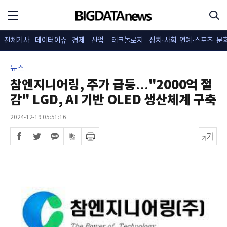
전체기사
데이터이슈
경제
산업
테크놀로지
정치·사회
연예·스포츠
문
뉴스
참엔지니어링, 주가 급등…"2000억 절
감" LGD, AI 기반 OLED 생산체계 구축
2024-12-19 05:51:16