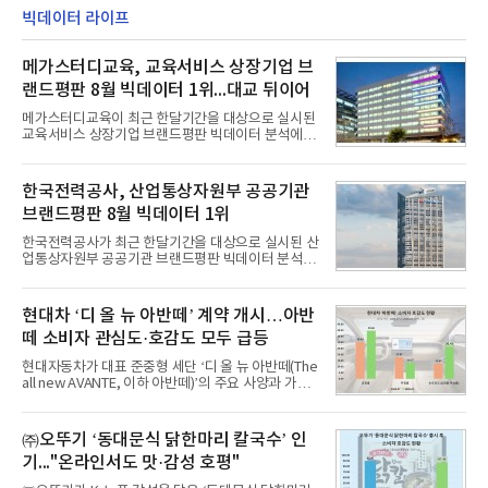
레드, 75·86·100형 마이크로 RGB, 75·86형 미니
따른 기저효과가 실
RGB 등 거실용 TV로 인기가 높은 베스트셀러 TV 20
빅데이터 라이프
개 모델이며, 동시 구독 계약 시 스탠바이미2(모델명
27LX6TPGA) 구독료를 50% 할인 받을 수 있다. 프로
메가스터디교육, 교육서비스 상장기업 브
모션 대상 모델과 혜택, 구독료 등 프로모션 세부 사항
은 베스트샵 판매 매니저에게 문의하면 자세히 안내
랜드평판 8월 빅데이터 1위...대교 뒤이어
받을 수 있다.LG TV를 구독으로 이용하면 최대 6년까
지 구독 계약기간 내 무상 A/S를 받을 수 있으며, 이사
메가스터디교육이 최근 한달기간을 대상으로 실시된
등으로 이전
교육서비스 상장기업 브랜드평판 빅데이터 분석에서
1위를 차지했다. 대교와 디지털대상이 뒤를 이었다.7
일 한국기업평판연구소(소장 구창환)는 국내 교육서
비스 상장기업 브랜드를 대상으로 지난 7월 7일부터
한국전력공사, 산업통상자원부 공공기관
8월 7일까지 수집된 소비자 빅데이터 10,074,233건
브랜드평판 8월 빅데이터 1위
을 분석한 결과, 메가스터디교육이 브랜드평판지수
1,710,926을 기록하며 8월 1위에 올랐다고 밝혔다.
한국전력공사가 최근 한달기간을 대상으로 실시된 산
분석에 활용된 빅데이터는 지난 7월(9,491,206건) 대
업통상자원부 공공기관 브랜드평판 빅데이터 분석에
비 6.14% 증가한 수치로, 교육서비스 상장기업 브랜
서 1위를 차지했다. 한국가스공사와 한국수력원자력
드에 대한 소비자 관심이 확대됐다.연구소에 따르면 8
이 순으로 뒤를 이었다.7일 한국기업평판연구소(소장
월 교육서비스 상장기업 브랜드평판 순위는 메가스터
구창환)는 산업통상자원부 공공기관 41개 브랜드를
현대차 ‘디 올 뉴 아반떼’ 계약 개시…아반
디교육, 대교, 디지
대상으로 지난 7월 7일부터 8월 7일까지 수집된 소비
떼 소비자 관심도·호감도 모두 급등
자 빅데이터 91,102,549건을 분석한 결과, 한국전력
공사가 브랜드평판지수 10,670,633을 기록하며 8월
현대자동차가 대표 준중형 세단 ‘디 올 뉴 아반떼(The
1위에 올랐다고 밝혔다. 분석에 활용된 빅데이터는 지
all new AVANTE, 이하 아반떼)’의 주요 사양과 가격
난 7월(88,893,823건) 대비 2.48% 증가한 수치다.연
을 공개하고 5일부터 계약을 시작한다고 밝혔다.아반
구소에 따르면 8월 산업통상자원부 공공기관 브랜드
떼는 6년 만에 선보이는 8세대 완전변경 모델로, ▲정
평판 30위 순위는 한국전력공사, 한국가스공사, 한국
교한 선과 면을 중심으로 완성한 파격적인 디자인 ▲
㈜오뚜기 ‘동대문식 닭한마리 칼국수’ 인
수력원자력, 한국석
과거 중형 세단 수준으로 확대된 차체 제원 ▲글로벌
기..."온라인서도 맛·감성 호평"
최고 수준의 안전성 ▲성능과 효율을 동시에 높인 주
행 완성도 ▲첨단 편의 및 디지털 사양 적용 등을 통해