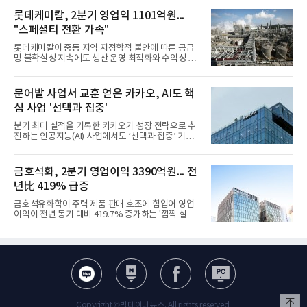
롯데케미칼, 2분기 영업익 1101억원...
"스페셜티 전환 가속"
롯데케미칼이 중동 지역 지정학적 불안에 따른 공급
망 불확실성 지속에도 생산 운영 최적화와 수익성 중
심의 사업 운영을 통해 전분기에 이어 흑자 기조를 이
어갔다.롯데케미칼이 2026년 2분기 연결 기준 매출
액 5조6864억원, 영업이익 1101억원을 기록했다고 7
문어발 사업서 교훈 얻은 카카오, AI도 핵
일 밝혔다. 사업별로는 기초화학 부문(롯데케미칼 기
심 사업 '선택과 집중'
초소재사업·LC타이탄·LC USA·롯데대산석화)이 매
출 3조9403억원, 영업이익 23억원을 기록했다. 정기
분기 최대 실적을 기록한 카카오가 성장 전략으로 추
보수 영향과 원료 가격 변동에 따른 래깅 효과로 전분
진하는 인공지능(AI) 사업에서도 ‘선택과 집중’ 기조
기 대비 수익성은 둔화됐지만 흑자 전환 흐름을 유지
를 강화하고 있다. 경쟁사들이 AI 데이터센터 등 인프
했다.첨단소재 부문은 매출 1조1551억원, 영업이익
라 투자에 나서는 것과 달리, 카카오는 ‘카카오톡’이
1325억원을 기록했다. 주요 제품의 스프레드 확대와
라는 플랫폼 경쟁력을 활용한 AI 에이전트 서비스에
금호석화, 2분기 영업이익 3390억원... 전
우호적인 환율 효과
집중하는 전략이다. 과거 무리한 사업 확장 과정에서
년比 419% 급증
겪었던 시행착오를 되풀이하지 않고 핵심 역량에 집
중하겠다는 취지로 풀이된다.7일 업계에 따르면 카카
금호석유화학이 주력 제품 판매 호조에 힘입어 영업
오는 올해 2분기 연결 기준 매출 2조985억원, 영업이
이익이 전년 동기 대비 419.7% 증가하는 '깜짝 실
익 2770억원을 기록했다. 전년 동기 대비 매출과 영업
적'을 냈다. 금호석유화학은 연결 기준 올해 2분기 영
이익은 각각 9%, 36% 증가해 모두 분기 기준 역대
업이익이 3390억원으로 지난해 동기보다 419.7% 증
최대치다. 상반기 기준 매출은 4조405억원, 영업이익
가한 것으로 잠정 집계됐다고 7일 공시했다.매출은 2
은 4884억
조2682억원으로 지난해 동기 대비 27.9% 증가했다.
순이익은 3004억원으로 420.4% 늘었다.이번 호실적
은 주력 제품인 NB라텍스와 합성수지 판매 호조가 견
인한 것으로 풀이된다. 미국의 중국산 의료용 고무장
갑 관세 인상 이후 동남아 장갑업체의 가동률이 높아
Copyright ©빅데이터뉴스. All rights reserved.