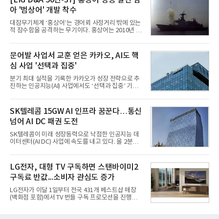
[LIG D&A 50년-37] 홍상어 성공 발판 삼
업계에 따르면 올해 상반기 게임업계는 기업별 성적
아 '범상어' 개발 착수
표가 크게 갈렸다. 대표적으로 크래프톤은 'PUBG: 배
틀그라운드'의 안정적인 성장에 힘입어 상반기 연결
대잠무기체계 ‘홍상어’는 경어뢰 사정거리 밖에 있는
기준 매출 2조6616억원, 영업이익 9725억원으로 역
적 잠수함을 공격하는 무기이다. 홍상어는 2010년 넥
대 최대 실적을 기록했다. 엔씨도 올해 출시한 '아이온
스원퓨처 시절 진해하우스에서 최초 생산돼 전력화가
2' 등에 힘입어 호실적을 거둘 것으로 전망된다.반면
이뤄졌다. 이후 2012년 한국형 구축함(KDX-1) 이상
넷마블은 2분기 매출이 증가했지만 영업이익은 전년
의 함정에 실전 배치됐다.그해 7월 해군은 동해상에서
문어발 사업서 교훈 얻은 카카오, AI도 핵
동기 대
성능 검증을 위해 홍상어 시험발사를 실시했다. 이때
심 사업 '선택과 집중'
홍상어가 목표 지점에서 입수한 후 표적을 타격하지
못하고 물속에서 멈춰버리는 예상 밖의 일이 벌어졌
분기 최대 실적을 기록한 카카오가 성장 전략으로 추
다. 2차 품질확인 사격 시험에서도 만족스러운 결과를
진하는 인공지능(AI) 사업에서도 ‘선택과 집중’ 기조
얻지 못했다. 완벽한 신뢰성 확보를 위해 LIG넥스원은
를 강화하고 있다. 경쟁사들이 AI 데이터센터 등 인프
국방과학연구소(ADD) 테스크포스(TF)와 합심해 본
라 투자에 나서는 것과 달리, 카카오는 ‘카카오톡’이
격적인 개선 작업에 착수했다.홍상어 유도탄의 모든
라는 플랫폼 경쟁력을 활용한 AI 에이전트 서비스에
SK텔레콤 15GW AI 인프라 꿈꾼다…통신
분야를
집중하는 전략이다. 과거 무리한 사업 확장 과정에서
넘어 AI DC 패권 도전
겪었던 시행착오를 되풀이하지 않고 핵심 역량에 집
중하겠다는 취지로 풀이된다.7일 업계에 따르면 카카
SK텔레콤이 미래 성장동력으로 낙점한 인공지능 데
오는 올해 2분기 연결 기준 매출 2조985억원, 영업이
이터센터(AI DC) 사업에 속도를 내고 있다. 올 2분기
익 2770억원을 기록했다. 전년 동기 대비 매출과 영업
AI 데이터센터 매출이 90% 이상 급증한 데 이어, 오
이익은 각각 9%, 36% 증가해 모두 분기 기준 역대
는 2035년까지 총 15GW(기가와트) 규모의 AI DC를
최대치다. 상반기 기준 매출은 4조405억원, 영업이익
구축하겠다는 대형 청사진을 제시하면서다. 이에 따
LG전자, 대형 TV 구독하면 스탠바이미2
은 4884억
라 경쟁 구도 역시 이동통신사인 KT, LG유플러스를
구독료 반값...소비자 관심도 증가
넘어 네이버, 삼성SDS 등 IT 인프라 기업으로 확장되
고 있다.7일 SK텔레콤에 따르면 회사는 올해 2분기
LG전자가 이달 1일부터 전국 431개 베스트샵 매장
연결 기준 매출 4조 3591억원, 영업이익 5660억원을
(백화점 포함)에서 TV 번들 구독 프로모션을 진행하고
기록했다. 매출은 전년 동기 대비 0.5%, 영업이익은
있다. 대형 TV 구독 시 스탠바이미2 구독료를 반값 할
67.3% 증가한 수치다. AI DC 사업의 성장에 더해 수
인해주는 프로모션이다.대상 제품은 65·77·83형 올
익성 중심 경영, 그리고 지난해 발생한 일회성 비용에