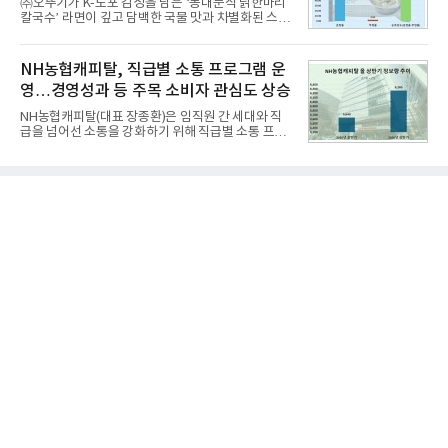
㈜오뚜기가 K-노포 감성을 담은 ‘동대문식 닭한마리
글로벌 준중형 세단의 새로운 기준을 세웠다.아반떼
칼국수’ 라면이 깊고 담백한 국물 맛과 차별화된 스토
는 가솔린 2.0과 1.6 하이브리드 두 가지 파워트레인
리로 출시 초기부터 높은 인기를 얻고 있다고 4일 밝
과 모던, 프리미엄, 인스퍼레이션 세 가지 트림으로
혔다.‘동대문식 닭한마리 칼국수’는 예상을 뛰어넘는
운영된다.◆ 디자인·공간·안전·성능 전반에서 차급을
소비자 호응에 힘입어 지난 7월 13일 첫 선을 보인 지
NH농협캐피탈, 직급별 소통 프로그램 운
넘
단 18일 만에 누적 판매량 50만 개를 돌파하는 성과를
영…경영성과 등 주목 소비자 관심도 상승
거두었다.이번 신제품은 개발진이 전국의 닭한마리
전문점을 직접 찾아 다니며 최적의 육수 비율을 완성
NH농협캐피탈(대표 장종환)은 임직원 간 세대와 직
했다. 자극적이지 않으면서도 깊은 닭육수에 마늘의
급을 넘어선 소통을 강화하기 위해 직급별 소통 프로
개운한 풍미를 더했으며, 국물이 잘 배어들면서도 쫄
그램'너하(NH)고, 나하(NH)고, NH GO!'를 지난 27일
깃한 식감이 살아있는 칼국수 면발을 정교하게 구현
부터 30일까지 서울 원센티널 NH농협캐피탈타워 22
했다는게 회사측의 설명이다.실제 현장 시식 행사에
층에서 운영했다고 31일 밝혔다.이번 프로그램은 경
서도
영지원부 홍보팀과 2026년 새로이(e)＊가 공동 주관
했으며, ▲팀장·부장(7.27), ▲계장·주임(7.28), ▲과
장·차장(7.29), ▲대리(7.30) 등 직급별로 총 4회에 걸
쳐 진행됐다.참고로 새로이(e)는 NH농협캐피탈 MZ
세대들로(과장~계장) 구성된 자율 참여조직으로, 조
직문화 혁신과 업무 효율성 향상을 위한 다양한 활동
을 추진하며,새로운 변화와 이로운 영향력을 조직전
반에 전파하는 역할