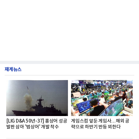
재계뉴스
[LIG D&A 50년-37] 홍상어 성공
게임스컴 앞둔 게임사…해외 공
발판 삼아 '범상어' 개발 착수
략으로 하반기 반등 꾀한다