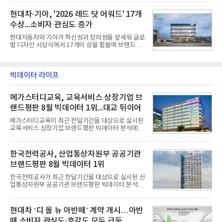
기존 미사일체계를 대체할 중고도 및 중거리 대공미
지 구독 계약기간 내 무상 A/S를 받을 수 있으며, 이사
사일을 개발하기로 결정했다.처음 KM-SAM 사업으로
현대차·기아, '2026 레드 닷 어워드' 17개
등으로 이전
불린 이 사업의 명칭은 호크(Iron Hawk, 철매)를 대체
수상...소비자 관심도 증가
한다는 의미에서 ‘철매Ⅱ’ 로 정해졌다. 철매Ⅱ 개발
사업은 미사일체계 완성 후인 2011년 ‘천궁(天弓)’으
현대자동차와 기아가 혁신성과 창의성을 앞세워 글로
로 다시 장비명이 바뀌었다. 17개 업체와 관련 기관이
벌 디자인 시상식에서 17개의 상을 휩쓸며 브랜드 경
참여한 가운데 LIG 넥스원은 탐색 개발에서 체계개발
쟁력을 다시 한번 입증했다.현대자동차·기아는 '2026
완료까지 모든 과정에 참여했다. 1976년 호크 미사일
레드 닷 어워드: 브랜드 & 커뮤니케이션 디자인 부문
창정비 업체로 출발했던 회사가 호크 대체 유도무기
(Red Dot Design Award: Brand &
인 천궁
Communication Design)'에서 최우수상 2개, 본상
빅데이터 라이프
15개를 수상했다고 7일 밝혔다.'레드 닷 어워드'는 독
일 iF, 미국 IDEA와 함께 세계 3대 디자인 시상식으로
메가스터디교육, 교육서비스 상장기업 브
손꼽히는 세계 최대 규모의 디자인 공모전이다. 독일
노르트라인 베스트팔렌 디자인센터(Design
랜드평판 8월 빅데이터 1위...대교 뒤이어
Zentrum Nordrhein Westfalen)가 주관해 매년 ▲
제품 디자인 ▲브랜드 & 커뮤니케이션 디자인 ▲디
메가스터디교육이 최근 한달기간을 대상으로 실시된
자인 콘셉트 각 부문에서 우수한
교육서비스 상장기업 브랜드평판 빅데이터 분석에서
1위를 차지했다. 대교와 디지털대상이 뒤를 이었다.7
일 한국기업평판연구소(소장 구창환)는 국내 교육서
비스 상장기업 브랜드를 대상으로 지난 7월 7일부터
한국전력공사, 산업통상자원부 공공기관
8월 7일까지 수집된 소비자 빅데이터 10,074,233건
브랜드평판 8월 빅데이터 1위
을 분석한 결과, 메가스터디교육이 브랜드평판지수
1,710,926을 기록하며 8월 1위에 올랐다고 밝혔다.
한국전력공사가 최근 한달기간을 대상으로 실시된 산
분석에 활용된 빅데이터는 지난 7월(9,491,206건) 대
업통상자원부 공공기관 브랜드평판 빅데이터 분석에
비 6.14% 증가한 수치로, 교육서비스 상장기업 브랜
서 1위를 차지했다. 한국가스공사와 한국수력원자력
드에 대한 소비자 관심이 확대됐다.연구소에 따르면 8
이 순으로 뒤를 이었다.7일 한국기업평판연구소(소장
월 교육서비스 상장기업 브랜드평판 순위는 메가스터
구창환)는 산업통상자원부 공공기관 41개 브랜드를
현대차 ‘디 올 뉴 아반떼’ 계약 개시…아반
디교육, 대교, 디지
대상으로 지난 7월 7일부터 8월 7일까지 수집된 소비
떼 소비자 관심도·호감도 모두 급등