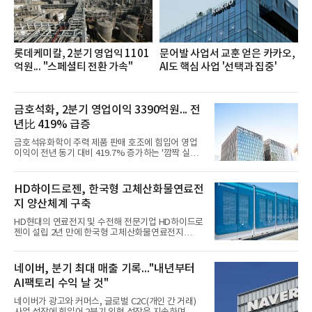
롯데케미칼, 2분기 영업익 1101
문어발 사업서 교훈 얻은 카카오,
억원... "스페셜티 전환 가속"
AI도 핵심 사업 '선택과 집중'
금호석화, 2분기 영업이익 3390억원... 전
년比 419% 급증
금호석유화학이 주력 제품 판매 호조에 힘입어 영업
이익이 전년 동기 대비 419.7% 증가하는 '깜짝 실
적'을 냈다. 금호석유화학은 연결 기준 올해 2분기 영
업이익이 3390억원으로 지난해 동기보다 419.7% 증
가한 것으로 잠정 집계됐다고 7일 공시했다.매출은 2
HD하이드로젠, 한국형 고체산화물연료전
조2682억원으로 지난해 동기 대비 27.9% 증가했다.
지 양산체계 구축
순이익은 3004억원으로 420.4% 늘었다.이번 호실적
은 주력 제품인 NB라텍스와 합성수지 판매 호조가 견
HD현대의 연료전지 및 수전해 전문기업 HD하이드로
인한 것으로 풀이된다. 미국의 중국산 의료용 고무장
젠이 설립 2년 만에 한국형 고체산화물연료전지
갑 관세 인상 이후 동남아 장갑업체의 가동률이 높아
(SOFC, Solid Oxide Fuel Cell) 양산체계를 구축하고
지면서 NB라텍스 수요가 증가했고, 원재료인 부타디
본격적인 시장 공략에 나선다.HD하이드로젠은 최근
엔(BD) 가격 상승분을 제품 가격에 반영하면서 수익
한국전기안전공사(KESCO)로부터 SOFC 발전설비
네이버, 분기 최대 매출 기록..."내년부터
성이 개선됐다.금호석유
‘HD250’과 ‘HD300’, 제조시설에 대한 사용전검사를
AI팩토리 수익 날 것"
완료하고 제품 양산체계 구축했다고 밝혔다.HD250
과 HD300은 각각 249kW급과 285kW급의 중소형 발
네이버가 광고와 커머스, 글로벌 C2C(개인 간 거래)
전용 SOFC 제품이다. 이번 검사를 통해 HD하이드로