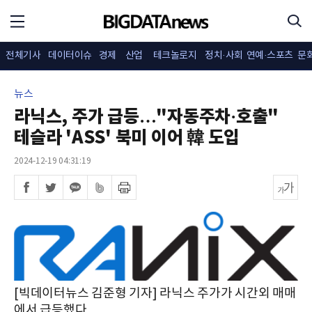
전체기사
데이터이슈
경제
산업
테크놀로지
정치·사회
연예·스포츠
문
뉴스
라닉스, 주가 급등…"자동주차·호출"
테슬라 'ASS' 북미 이어 韓 도입
2024-12-19 04:31:19
[빅데이터뉴스 김준형 기자] 라닉스 주가가 시간외 매매
에서 급등했다.