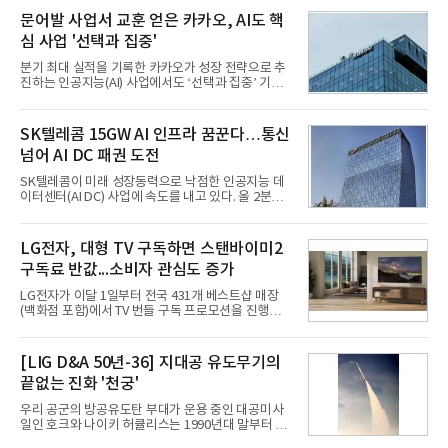
문어발 사업서 교훈 얻은 카카오, AI도 핵
심 사업 '선택과 집중'
분기 최대 실적을 기록한 카카오가 성장 전략으로 추
진하는 인공지능(AI) 사업에서도 ‘선택과 집중’ 기조
를 강화하고 있다. 경쟁사들이 AI 데이터센터 등 인프
라 투자에 나서는 것과 달리, 카카오는 ‘카카오톡’이
라는 플랫폼 경쟁력을 활용한 AI 에이전트 서비스에
SK텔레콤 15GW AI 인프라 꿈꾼다…통신
집중하는 전략이다. 과거 무리한 사업 확장 과정에서
넘어 AI DC 패권 도전
겪었던 시행착오를 되풀이하지 않고 핵심 역량에 집
중하겠다는 취지로 풀이된다.7일 업계에 따르면 카카
SK텔레콤이 미래 성장동력으로 낙점한 인공지능 데
오는 올해 2분기 연결 기준 매출 2조985억원, 영업이
이터센터(AI DC) 사업에 속도를 내고 있다. 올 2분기
익 2770억원을 기록했다. 전년 동기 대비 매출과 영업
AI 데이터센터 매출이 90% 이상 급증한 데 이어, 오
이익은 각각 9%, 36% 증가해 모두 분기 기준 역대
는 2035년까지 총 15GW(기가와트) 규모의 AI DC를
최대치다. 상반기 기준 매출은 4조405억원, 영업이익
구축하겠다는 대형 청사진을 제시하면서다. 이에 따
LG전자, 대형 TV 구독하면 스탠바이미2
은 4884억
라 경쟁 구도 역시 이동통신사인 KT, LG유플러스를
구독료 반값...소비자 관심도 증가
넘어 네이버, 삼성SDS 등 IT 인프라 기업으로 확장되
고 있다.7일 SK텔레콤에 따르면 회사는 올해 2분기
LG전자가 이달 1일부터 전국 431개 베스트샵 매장
연결 기준 매출 4조 3591억원, 영업이익 5660억원을
(백화점 포함)에서 TV 번들 구독 프로모션을 진행하고
기록했다. 매출은 전년 동기 대비 0.5%, 영업이익은
있다. 대형 TV 구독 시 스탠바이미2 구독료를 반값 할
67.3% 증가한 수치다. AI DC 사업의 성장에 더해 수
인해주는 프로모션이다.대상 제품은 65·77·83형 올
익성 중심 경영, 그리고 지난해 발생한 일회성 비용에
레드, 75·86·100형 마이크로 RGB, 75·86형 미니
[LIG D&A 50년-36] 지대공 유도무기의
따른 기저효과가 실
RGB 등 거실용 TV로 인기가 높은 베스트셀러 TV 20
끝없는 진화 '천궁'
개 모델이며, 동시 구독 계약 시 스탠바이미2(모델명
27LX6TPGA) 구독료를 50% 할인 받을 수 있다. 프로
우리 공군의 방공유도탄 부대가 운용 중인 대공미사
모션 대상 모델과 혜택, 구독료 등 프로모션 세부 사항
일인 호크와 나이키 허큘리스는 1990년대 말부터 성
은 베스트샵 판매 매니저에게 문의하면 자세히 안내
능 면에서 한계를 보이기 시작했다. 이에 따라 정부는
받을 수 있다.LG TV를 구독으로 이용하면 최대 6년까