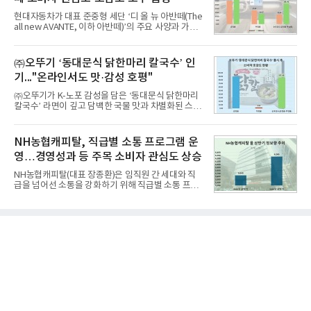
자 빅데이터 91,102,549건을 분석한 결과, 한국전력
공사가 브랜드평판지수 10,670,633을 기록하며 8월
현대자동차가 대표 준중형 세단 ‘디 올 뉴 아반떼(The
1위에 올랐다고 밝혔다. 분석에 활용된 빅데이터는 지
all new AVANTE, 이하 아반떼)’의 주요 사양과 가격
난 7월(88,893,823건) 대비 2.48% 증가한 수치다.연
을 공개하고 5일부터 계약을 시작한다고 밝혔다.아반
구소에 따르면 8월 산업통상자원부 공공기관 브랜드
떼는 6년 만에 선보이는 8세대 완전변경 모델로, ▲정
평판 30위 순위는 한국전력공사, 한국가스공사, 한국
교한 선과 면을 중심으로 완성한 파격적인 디자인 ▲
㈜오뚜기 ‘동대문식 닭한마리 칼국수’ 인
수력원자력, 한국석
과거 중형 세단 수준으로 확대된 차체 제원 ▲글로벌
기..."온라인서도 맛·감성 호평"
최고 수준의 안전성 ▲성능과 효율을 동시에 높인 주
행 완성도 ▲첨단 편의 및 디지털 사양 적용 등을 통해
㈜오뚜기가 K-노포 감성을 담은 ‘동대문식 닭한마리
글로벌 준중형 세단의 새로운 기준을 세웠다.아반떼
칼국수’ 라면이 깊고 담백한 국물 맛과 차별화된 스토
는 가솔린 2.0과 1.6 하이브리드 두 가지 파워트레인
리로 출시 초기부터 높은 인기를 얻고 있다고 4일 밝
과 모던, 프리미엄, 인스퍼레이션 세 가지 트림으로
혔다.‘동대문식 닭한마리 칼국수’는 예상을 뛰어넘는
운영된다.◆ 디자인·공간·안전·성능 전반에서 차급을
소비자 호응에 힘입어 지난 7월 13일 첫 선을 보인 지
NH농협캐피탈, 직급별 소통 프로그램 운
넘
단 18일 만에 누적 판매량 50만 개를 돌파하는 성과를
영…경영성과 등 주목 소비자 관심도 상승
거두었다.이번 신제품은 개발진이 전국의 닭한마리
전문점을 직접 찾아 다니며 최적의 육수 비율을 완성
NH농협캐피탈(대표 장종환)은 임직원 간 세대와 직
했다. 자극적이지 않으면서도 깊은 닭육수에 마늘의
급을 넘어선 소통을 강화하기 위해 직급별 소통 프로
개운한 풍미를 더했으며, 국물이 잘 배어들면서도 쫄
그램'너하(NH)고, 나하(NH)고, NH GO!'를 지난 27일
깃한 식감이 살아있는 칼국수 면발을 정교하게 구현
부터 30일까지 서울 원센티널 NH농협캐피탈타워 22
했다는게 회사측의 설명이다.실제 현장 시식 행사에
층에서 운영했다고 31일 밝혔다.이번 프로그램은 경
서도
영지원부 홍보팀과 2026년 새로이(e)＊가 공동 주관
했으며, ▲팀장·부장(7.27), ▲계장·주임(7.28), ▲과
장·차장(7.29), ▲대리(7.30) 등 직급별로 총 4회에 걸
쳐 진행됐다.참고로 새로이(e)는 NH농협캐피탈 MZ
세대들로(과장~계장) 구성된 자율 참여조직으로, 조
직문화 혁신과 업무 효율성 향상을 위한 다양한 활동
을 추진하며,새로운 변화와 이로운 영향력을 조직전
반에 전파하는 역할