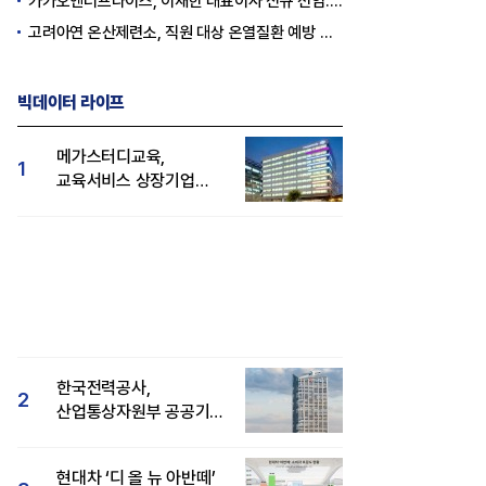
카카오엔터프라이즈, 이재한 대표이사 신규 선임..."AI 전환 선도"
고려아연 온산제련소, 직원 대상 온열질환 예방 안전 실천 캠페인 실시
빅데이터 라이프
메가스터디교육,
1
교육서비스 상장기업
브랜드평판 8월 빅데이터
1위...대교 뒤이어
한국전력공사,
2
산업통상자원부 공공기관
브랜드평판 8월 빅데이터
1위
현대차 ‘디 올 뉴 아반떼’