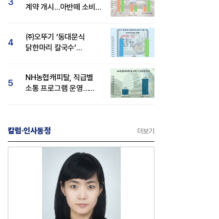
3
계약 개시…아반떼 소비자
관심도·호감도 모두 급등
㈜오뚜기 ‘동대문식
4
닭한마리 칼국수’
인기..."온라인서도 맛·
감성 호평"
NH농협캐피탈, 직급별
5
소통 프로그램 운영…
경영성과 등 주목 소비자
관심도 상승
칼럼·인사동정
더보기