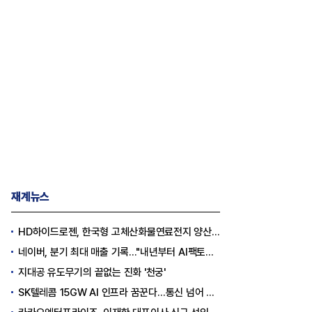
재계뉴스
HD하이드로젠, 한국형 고체산화물연료전지 양산체계 구축
네이버, 분기 최대 매출 기록..."내년부터 AI팩토리 수익 날 것"
지대공 유도무기의 끝없는 진화 '천궁'
SK텔레콤 15GW AI 인프라 꿈꾼다…통신 넘어 AI DC 패권 도전