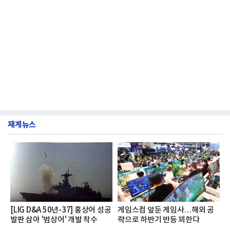
재계뉴스
[LIG D&A 50년-37] 홍상어 성공
게임스컴 앞둔 게임사…해외 공
발판 삼아 '범상어' 개발 착수
략으로 하반기 반등 꾀한다