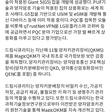
술이 적용된 Giant 5(G5) 칩을 개발에 성공했다. PUF기
술과 양자암호 기술이 적용된 칩의 상용화로는 세계 최
초 사례다. G5칩을 기반으로 USIM 및 eSIM을 개발해 통
신 디바이스 등에 이미 적용 중이다. PQC를 접목한 모듈
을 비롯해 qTrustNet VPN을 LG유플러스와 코위버 등
에 공급하면서 PQC 분야 기업으로선 가장 발 빠르게 상
용화를 이루고 있다고 평가받는다.
드림시큐리티는 지난해 11월 양자키관리장비(QKMS)
제품 MagicQKM가 국내 최초로 국가정보원 보안 검증
을 획득했다. 양자키관리장비는 양자암호통신 3대 핵심
장비(양자키분배장비인 QKD, 양자통신암호화장비인
QENC를 포함) 중 하나다.
드림시큐리티는 양자키분배장치 비밀키 수신, 가공키
저장, 공급키 제공, 불필요한 키 파기 등 생명주기 관리
등의 역할을 수행하고 있다. 또한 드림시큐리티는 한국
과학기술정보연구원으로부터 이전받은 양자암호키관
리 원천기술을 통해 MagicQKM을 지속 개선하고 있다.