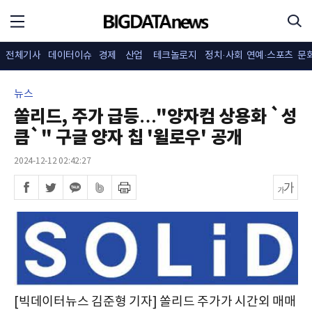
전체기사
데이터이슈
경제
산업
테크놀로지
정치·사회
연예·스포츠
문
뉴스
쏠리드, 주가 급등…"양자컴 상용화 `성
큼`" 구글 양자 칩 '윌로우' 공개
2024-12-12 02:42:27
[빅데이터뉴스 김준형 기자] 쏠리드 주가가 시간외 매매