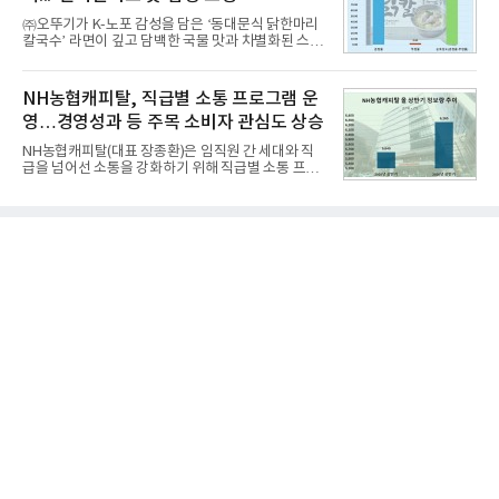
행 완성도 ▲첨단 편의 및 디지털 사양 적용 등을 통해
㈜오뚜기가 K-노포 감성을 담은 ‘동대문식 닭한마리
글로벌 준중형 세단의 새로운 기준을 세웠다.아반떼
칼국수’ 라면이 깊고 담백한 국물 맛과 차별화된 스토
는 가솔린 2.0과 1.6 하이브리드 두 가지 파워트레인
리로 출시 초기부터 높은 인기를 얻고 있다고 4일 밝
과 모던, 프리미엄, 인스퍼레이션 세 가지 트림으로
혔다.‘동대문식 닭한마리 칼국수’는 예상을 뛰어넘는
운영된다.◆ 디자인·공간·안전·성능 전반에서 차급을
소비자 호응에 힘입어 지난 7월 13일 첫 선을 보인 지
NH농협캐피탈, 직급별 소통 프로그램 운
넘
단 18일 만에 누적 판매량 50만 개를 돌파하는 성과를
영…경영성과 등 주목 소비자 관심도 상승
거두었다.이번 신제품은 개발진이 전국의 닭한마리
전문점을 직접 찾아 다니며 최적의 육수 비율을 완성
NH농협캐피탈(대표 장종환)은 임직원 간 세대와 직
했다. 자극적이지 않으면서도 깊은 닭육수에 마늘의
급을 넘어선 소통을 강화하기 위해 직급별 소통 프로
개운한 풍미를 더했으며, 국물이 잘 배어들면서도 쫄
그램'너하(NH)고, 나하(NH)고, NH GO!'를 지난 27일
깃한 식감이 살아있는 칼국수 면발을 정교하게 구현
부터 30일까지 서울 원센티널 NH농협캐피탈타워 22
했다는게 회사측의 설명이다.실제 현장 시식 행사에
층에서 운영했다고 31일 밝혔다.이번 프로그램은 경
서도
영지원부 홍보팀과 2026년 새로이(e)＊가 공동 주관
했으며, ▲팀장·부장(7.27), ▲계장·주임(7.28), ▲과
장·차장(7.29), ▲대리(7.30) 등 직급별로 총 4회에 걸
쳐 진행됐다.참고로 새로이(e)는 NH농협캐피탈 MZ
세대들로(과장~계장) 구성된 자율 참여조직으로, 조
직문화 혁신과 업무 효율성 향상을 위한 다양한 활동
을 추진하며,새로운 변화와 이로운 영향력을 조직전
반에 전파하는 역할