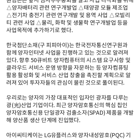
퀀텀온은 앞서 임시주주총회를 열고 사업 다각화를 위해
△양자배터리 관련 연구개발업 △태양광 모듈 제조업
△전기차 충전기 관련 연구개발 및 용역 사업 △모빌리
티 관련 사업 △물리, 화학 및 생물학 연구개발업 등을
사업목적에 추가하기로 했다.
한국첨단소재(구 피피아이)는 한국전자통신연구원과
함께 양자인터넷 사업을 진행하고 있는 것으로 알려져
있다. 향후 50큐비트 양자컴퓨터의 시스템 요구사항 및
클라우드 서비스 운영 방향을 자문하는 등 양자컴퓨팅
활용 활성화 및 서비스 산업 창출을 촉진할 계획으로 알
려져 있어 투자자들의 관심이 몰린 것으로 풀이된다.
우리로는 양자의 가장 대표적인 입자인 광자를 다루는
광(光)산업 기업이다. 최근 양자암호통신의 핵심 칩인
양자암호통신용 단일광자 검출소자(SPAD) 제품을 개발
해 양산품 생산 단계에 진입했다.
아이씨티케이는 LG유플러스와 양자내성암호(PQC) 기