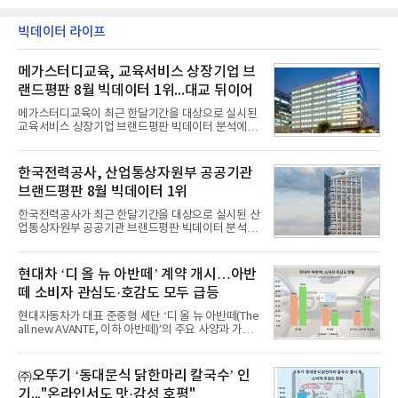
인해주는 프로모션이다.대상 제품은 65·77·83형 올
익성 중심 경영, 그리고 지난해 발생한 일회성 비용에
레드, 75·86·100형 마이크로 RGB, 75·86형 미니
따른 기저효과가 실
RGB 등 거실용 TV로 인기가 높은 베스트셀러 TV 20
빅데이터 라이프
개 모델이며, 동시 구독 계약 시 스탠바이미2(모델명
27LX6TPGA) 구독료를 50% 할인 받을 수 있다. 프로
메가스터디교육, 교육서비스 상장기업 브
모션 대상 모델과 혜택, 구독료 등 프로모션 세부 사항
은 베스트샵 판매 매니저에게 문의하면 자세히 안내
랜드평판 8월 빅데이터 1위...대교 뒤이어
받을 수 있다.LG TV를 구독으로 이용하면 최대 6년까
지 구독 계약기간 내 무상 A/S를 받을 수 있으며, 이사
메가스터디교육이 최근 한달기간을 대상으로 실시된
등으로 이전
교육서비스 상장기업 브랜드평판 빅데이터 분석에서
1위를 차지했다. 대교와 디지털대상이 뒤를 이었다.7
일 한국기업평판연구소(소장 구창환)는 국내 교육서
비스 상장기업 브랜드를 대상으로 지난 7월 7일부터
한국전력공사, 산업통상자원부 공공기관
8월 7일까지 수집된 소비자 빅데이터 10,074,233건
브랜드평판 8월 빅데이터 1위
을 분석한 결과, 메가스터디교육이 브랜드평판지수
1,710,926을 기록하며 8월 1위에 올랐다고 밝혔다.
한국전력공사가 최근 한달기간을 대상으로 실시된 산
분석에 활용된 빅데이터는 지난 7월(9,491,206건) 대
업통상자원부 공공기관 브랜드평판 빅데이터 분석에
비 6.14% 증가한 수치로, 교육서비스 상장기업 브랜
서 1위를 차지했다. 한국가스공사와 한국수력원자력
드에 대한 소비자 관심이 확대됐다.연구소에 따르면 8
이 순으로 뒤를 이었다.7일 한국기업평판연구소(소장
월 교육서비스 상장기업 브랜드평판 순위는 메가스터
구창환)는 산업통상자원부 공공기관 41개 브랜드를
현대차 ‘디 올 뉴 아반떼’ 계약 개시…아반
디교육, 대교, 디지
대상으로 지난 7월 7일부터 8월 7일까지 수집된 소비
떼 소비자 관심도·호감도 모두 급등
자 빅데이터 91,102,549건을 분석한 결과, 한국전력
공사가 브랜드평판지수 10,670,633을 기록하며 8월
현대자동차가 대표 준중형 세단 ‘디 올 뉴 아반떼(The
1위에 올랐다고 밝혔다. 분석에 활용된 빅데이터는 지
all new AVANTE, 이하 아반떼)’의 주요 사양과 가격
난 7월(88,893,823건) 대비 2.48% 증가한 수치다.연
을 공개하고 5일부터 계약을 시작한다고 밝혔다.아반
구소에 따르면 8월 산업통상자원부 공공기관 브랜드
떼는 6년 만에 선보이는 8세대 완전변경 모델로, ▲정
평판 30위 순위는 한국전력공사, 한국가스공사, 한국
교한 선과 면을 중심으로 완성한 파격적인 디자인 ▲
㈜오뚜기 ‘동대문식 닭한마리 칼국수’ 인
수력원자력, 한국석
과거 중형 세단 수준으로 확대된 차체 제원 ▲글로벌
기..."온라인서도 맛·감성 호평"
최고 수준의 안전성 ▲성능과 효율을 동시에 높인 주