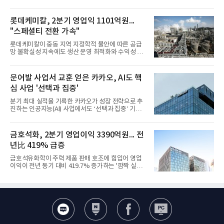
롯데케미칼, 2분기 영업익 1101억원...
"스페셜티 전환 가속"
롯데케미칼이 중동 지역 지정학적 불안에 따른 공급
망 불확실성 지속에도 생산 운영 최적화와 수익성 중
심의 사업 운영을 통해 전분기에 이어 흑자 기조를 이
어갔다.롯데케미칼이 2026년 2분기 연결 기준 매출
액 5조6864억원, 영업이익 1101억원을 기록했다고 7
문어발 사업서 교훈 얻은 카카오, AI도 핵
일 밝혔다. 사업별로는 기초화학 부문(롯데케미칼 기
심 사업 '선택과 집중'
초소재사업·LC타이탄·LC USA·롯데대산석화)이 매
출 3조9403억원, 영업이익 23억원을 기록했다. 정기
분기 최대 실적을 기록한 카카오가 성장 전략으로 추
보수 영향과 원료 가격 변동에 따른 래깅 효과로 전분
진하는 인공지능(AI) 사업에서도 ‘선택과 집중’ 기조
기 대비 수익성은 둔화됐지만 흑자 전환 흐름을 유지
를 강화하고 있다. 경쟁사들이 AI 데이터센터 등 인프
했다.첨단소재 부문은 매출 1조1551억원, 영업이익
라 투자에 나서는 것과 달리, 카카오는 ‘카카오톡’이
1325억원을 기록했다. 주요 제품의 스프레드 확대와
라는 플랫폼 경쟁력을 활용한 AI 에이전트 서비스에
금호석화, 2분기 영업이익 3390억원... 전
우호적인 환율 효과
집중하는 전략이다. 과거 무리한 사업 확장 과정에서
년比 419% 급증
겪었던 시행착오를 되풀이하지 않고 핵심 역량에 집
중하겠다는 취지로 풀이된다.7일 업계에 따르면 카카
금호석유화학이 주력 제품 판매 호조에 힘입어 영업
오는 올해 2분기 연결 기준 매출 2조985억원, 영업이
이익이 전년 동기 대비 419.7% 증가하는 '깜짝 실
익 2770억원을 기록했다. 전년 동기 대비 매출과 영업
적'을 냈다. 금호석유화학은 연결 기준 올해 2분기 영
이익은 각각 9%, 36% 증가해 모두 분기 기준 역대
업이익이 3390억원으로 지난해 동기보다 419.7% 증
최대치다. 상반기 기준 매출은 4조405억원, 영업이익
가한 것으로 잠정 집계됐다고 7일 공시했다.매출은 2
은 4884억
조2682억원으로 지난해 동기 대비 27.9% 증가했다.
순이익은 3004억원으로 420.4% 늘었다.이번 호실적
은 주력 제품인 NB라텍스와 합성수지 판매 호조가 견
인한 것으로 풀이된다. 미국의 중국산 의료용 고무장