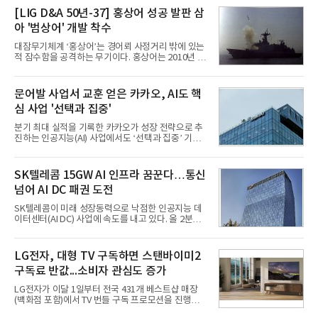
성과가 실적을 좌우할 핵심 변수로 떠오르고 있다.8일
[LIG D&A 50년-37] 홍상어 성공 발판 삼
업계에 따르면 올해 상반기 게임업계는 기업별 성적
아 '범상어' 개발 착수
표가 크게 갈렸다. 대표적으로 크래프톤은 'PUBG: 배
틀그라운드'의 안정적인 성장에 힘입어 상반기 연결
대잠무기체계 ‘홍상어’는 경어뢰 사정거리 밖에 있는
기준 매출 2조6616억원, 영업이익 9725억원으로 역
적 잠수함을 공격하는 무기이다. 홍상어는 2010년 넥
대 최대 실적을 기록했다. 엔씨도 올해 출시한 '아이온
스원퓨처 시절 진해하우스에서 최초 생산돼 전력화가
2' 등에 힘입어 호실적을 거둘 것으로 전망된다.반면
이뤄졌다. 이후 2012년 한국형 구축함(KDX-1) 이상
넷마블은 2분기 매출이 증가했지만 영업이익은 전년
의 함정에 실전 배치됐다.그해 7월 해군은 동해상에서
문어발 사업서 교훈 얻은 카카오, AI도 핵
동기 대
성능 검증을 위해 홍상어 시험발사를 실시했다. 이때
심 사업 '선택과 집중'
홍상어가 목표 지점에서 입수한 후 표적을 타격하지
못하고 물속에서 멈춰버리는 예상 밖의 일이 벌어졌
분기 최대 실적을 기록한 카카오가 성장 전략으로 추
다. 2차 품질확인 사격 시험에서도 만족스러운 결과를
진하는 인공지능(AI) 사업에서도 ‘선택과 집중’ 기조
얻지 못했다. 완벽한 신뢰성 확보를 위해 LIG넥스원은
를 강화하고 있다. 경쟁사들이 AI 데이터센터 등 인프
국방과학연구소(ADD) 테스크포스(TF)와 합심해 본
라 투자에 나서는 것과 달리, 카카오는 ‘카카오톡’이
격적인 개선 작업에 착수했다.홍상어 유도탄의 모든
라는 플랫폼 경쟁력을 활용한 AI 에이전트 서비스에
SK텔레콤 15GW AI 인프라 꿈꾼다…통신
분야를
집중하는 전략이다. 과거 무리한 사업 확장 과정에서
넘어 AI DC 패권 도전
겪었던 시행착오를 되풀이하지 않고 핵심 역량에 집
중하겠다는 취지로 풀이된다.7일 업계에 따르면 카카
SK텔레콤이 미래 성장동력으로 낙점한 인공지능 데
오는 올해 2분기 연결 기준 매출 2조985억원, 영업이
이터센터(AI DC) 사업에 속도를 내고 있다. 올 2분기
익 2770억원을 기록했다. 전년 동기 대비 매출과 영업
AI 데이터센터 매출이 90% 이상 급증한 데 이어, 오
이익은 각각 9%, 36% 증가해 모두 분기 기준 역대
는 2035년까지 총 15GW(기가와트) 규모의 AI DC를
최대치다. 상반기 기준 매출은 4조405억원, 영업이익
구축하겠다는 대형 청사진을 제시하면서다. 이에 따
LG전자, 대형 TV 구독하면 스탠바이미2
은 4884억
라 경쟁 구도 역시 이동통신사인 KT, LG유플러스를
구독료 반값...소비자 관심도 증가
넘어 네이버, 삼성SDS 등 IT 인프라 기업으로 확장되
고 있다.7일 SK텔레콤에 따르면 회사는 올해 2분기
LG전자가 이달 1일부터 전국 431개 베스트샵 매장
연결 기준 매출 4조 3591억원, 영업이익 5660억원을
(백화점 포함)에서 TV 번들 구독 프로모션을 진행하고
기록했다. 매출은 전년 동기 대비 0.5%, 영업이익은
있다. 대형 TV 구독 시 스탠바이미2 구독료를 반값 할
67.3% 증가한 수치다. AI DC 사업의 성장에 더해 수