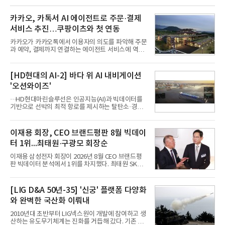
카카오, 카톡서 AI 에이전트로 주문·결제
서비스 추진…쿠팡이츠와 첫 연동
카카오가 카카오톡에서 이용자의 의도를 파악해 주문
과 예약, 결제까지 연결하는 에이전트 서비스에 역량
을 집중한다. 음식 배달을 시작으로 커머스와 예약, 여
행 등으로 적용 범위를 넓혀 AI를 새로운 톡비즈 성장
축으로 만들겠다는 구상이다.정신아 카카오 대표는 6
[HD현대의 AI-2] 바다 위 AI 내비게이션
일 열린 2분기 실적 발표 컨퍼런스콜에서 "AI는 톡비
'오션와이즈'
즈 성장 재점화의 핵심이자 주요 매출원으로 자리 잡
을 것"이라며 이같은 AI 사업 전략을 공개했다. 카카
···HD현대마린슬루선은 인공지능(AI)과 빅데이터를
오는 이날 함께 발표한 2분기 연결 매출이 전년 동기
기반으로 선박의 최적 항로를 제시하는 탈탄소·경제
대비 9% 증가한 2조985억원, 영업이익은 36% 늘어
운항 솔루션 ‘오션와이즈’를 운영하고 있다. 별도의
난 2770억원이라고 밝혔다. 매출과 영업이익 모두 분
장비 설치 없이 일고리즘 만으로 선박의 탄소 배출량
기 기준 역대 최대치다. 카카오는 플랫폼 부문 매출이
을 모니터링 및 예측하며, 연료 소비를 최소화하는 운
이재용 회장, CEO 브랜드평판 8월 빅데이
17% 증가하
항 가이드라인을 제공한다.오션와이즈의 핵심 기능은
터 1위...최태원·구광모 회장순
CI(탄소집약도지수) 실시간 관리 예측, 시 기반 최적
항로 추천, 선단 관리 등이다. HD현대오일뱅크와의
이재용 삼성전자 회장이 2026년 8월 CEO 브랜드평
실증에서는 총 13개 구간, 10만6000km 항해를 통해
판 빅데이터 분석에서 1위를 차지했다. 최태원 SK그
평균 5.3%의 연료 질감 효과를 입증했다. 이는 연간 1
룹 회장과 구광모 LG그룹 회장이 뒤를 이었다.6일 한
만t의 연료를 사용하는 선박 1척 기준 약 3억5000만
국기업평판연구소(소장 구창환)는 빅데이터뉴스와
원의 비용 절감에 해당한다.주목할 점은 오션와이즈
함께 60명의 CEO 브랜드를 대상으로 2026년 7월 6
[LIG D&A 50년-35] '신궁' 플랫폼 다양화
의 핵심
일부터 8월 6일까지 수집된 소비자 빅데이터
와 완벽한 국산화 이뤄내
7,395,735건을 분석한 결과, 삼성 이재용 회장이 브
랜드평판지수 1,984,715를 기록하며 8월 1위에 올랐
2010년대 초반부터 LIG넥스원이 개발에 참여하고 생
다고 밝혔다. 분석에 활용된 빅데이터는 지난 7월
산하는 유도무기체계는 진화를 거듭해 갔다. 기존 무
(14,233,797건) 대비 48.04% 감소한 수치다.8월