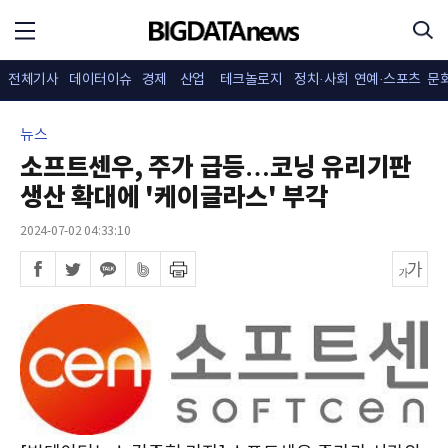
전체기사
데이터이슈
경제
산업
테크놀로지
정치·사회
연예·스포츠
문
뉴스
소프트센우, 주가 급등…코닝 유리기판
생산 확대에 '케이글라스' 부각
2024-07-02 04:33:10