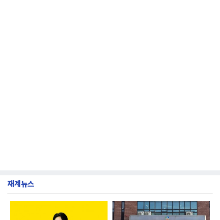
진로 석수,
재계뉴스