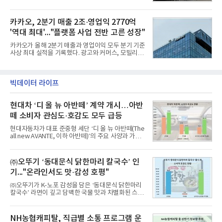
기체계에 기반한 새로운 기능이 추가되기도 하고, 활
CEO 브랜드평판 30위 순위는 이재용, 최태원, 정의
용도가 떨어지는 재래식 무기를 새롭게 활용하는 방
선, 구광모, 신동빈, 박현주, 이해진, 정원주, 함영주,
안이 강구됐다. 또 핵심 구성품 국산화를 통해 수출상
카카오, 2분기 매출 2조·영업익 2770억
김승연, 이재현, 강호동, 김범수, 양종
의 제약을 해소하고자 노력했다. 이러한 LIG넥스원의
'역대 최대'..."플랫폼 사업 전반 고른 성장"
신기술 개발 성과가 집약된 무기체계가 바로 휴대용
지대공 유도무기 ‘신궁’이다.신궁은 이미 2009년 수
카카오가 올해 2분기 매출과 영업이익 모두 분기 기준
출을 위한 개량형 멀티런처 개발을 완료함으로써 기
사상 최대 실적을 기록했다. 광고와 커머스, 모빌리
능 다양화와 계열화 가능성을 선보인 바 있었다. 이번
티, 페이 등 플랫폼 사업이 고르게 성장하며 실적을 견
엔 기존 K-30 30mm 대공포 비호 체계에 신궁을 장착
인했다.카카오는 6일 연결 기준 올해 2분기 매출 2조
하는 개량사업, 일명 ‘비호복합’ 프로젝트가 2009년
985억원, 영업이익 2770억원을 기록했다고 밝혔다.
부터 진행됐
전년 동기 대비 매출은 9%, 영업이익은 36% 늘어난
빅데이터 라이프
수치다. 전년 동기 실적과 증가율은 카카오게임즈와
카카오헬스케어 관련 손익을 중단영업손익으로 반영
현대차 ‘디 올 뉴 아반떼’ 계약 개시…아반
한 기준으로 산출됐다. 지난해 2분기 매출은 1조9175
억원, 영업이익은 2039억원이었다.플랫폼 부문 매출
떼 소비자 관심도·호감도 모두 급등
은 1조2303억원으로 전년 동기 대비 17% 증가했다.
카카오톡 내 광고와 커머스 사업을 아우르는 톡비즈
현대자동차가 대표 준중형 세단 ‘디 올 뉴 아반떼(The
매출은 6432억원
all new AVANTE, 이하 아반떼)’의 주요 사양과 가격
을 공개하고 5일부터 계약을 시작한다고 밝혔다.아반
떼는 6년 만에 선보이는 8세대 완전변경 모델로, ▲정
교한 선과 면을 중심으로 완성한 파격적인 디자인 ▲
㈜오뚜기 ‘동대문식 닭한마리 칼국수’ 인
과거 중형 세단 수준으로 확대된 차체 제원 ▲글로벌
기..."온라인서도 맛·감성 호평"
최고 수준의 안전성 ▲성능과 효율을 동시에 높인 주
행 완성도 ▲첨단 편의 및 디지털 사양 적용 등을 통해
㈜오뚜기가 K-노포 감성을 담은 ‘동대문식 닭한마리
글로벌 준중형 세단의 새로운 기준을 세웠다.아반떼
칼국수’ 라면이 깊고 담백한 국물 맛과 차별화된 스토
는 가솔린 2.0과 1.6 하이브리드 두 가지 파워트레인
리로 출시 초기부터 높은 인기를 얻고 있다고 4일 밝
과 모던, 프리미엄, 인스퍼레이션 세 가지 트림으로
혔다.‘동대문식 닭한마리 칼국수’는 예상을 뛰어넘는
운영된다.◆ 디자인·공간·안전·성능 전반에서 차급을
소비자 호응에 힘입어 지난 7월 13일 첫 선을 보인 지
NH농협캐피탈, 직급별 소통 프로그램 운
넘