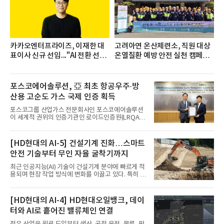
카카오엔터프라이즈, 이재한 대
고려아연 온산제련소, 직원 대상
표이사 신규 선임..."AI 전환 선
온열질환 예방 안전 실천 캠페인
도"
실시
포스코에어솔루션, 亞 최초 항공우주·방
산용 고순도 가스 국제 인증 획득
포스코그룹 산업가스 전문회사인 포스코에어솔루션
이 세계적 권위의 인증기관인 로이드인증원(LRQA)
으로부터 아시아 지역 최초로 항공우주 및 방산용 고
순도 희귀가스 제조 분야 국제공인 인증인 ‘항공우주·
방산 품질경영시스템(AS9100D)’을 획득했다.포스코
[HD현대의 AI-5] 건설기계 진화…스마트
에어솔루션은 6일 서울 포스코센터에서 김대연 포스
안전 기술부터 무인 자율 굴착기까지
코에어솔루션 대표, 이일형 로이드인증원(LRQA) 한
국지사 대표 등이 참석한 가운데 ‘항공우주·방산 품질
최근 인공지능(AI) 기술이 건설기계 분야에 빠르게 적
경영시스템(AS9100D)’ 인증수여식을 가졌다고 밝혔
용되며 현장 작업 방식에 변화를 이끌고 있다. 특히 무
다.포스코에어솔루션이 획득한 AS9100D는 국제 품
인 자율화 기술은 작업 효율을 획기적으로 높이며 스
질경영시스템 표준(ISO 9001)을 기반으로 항공우주
마트 건설 현장 구현을 앞당기고 있다.HD현대사이트
및 방위산업의 엄격한 특수 요구사항을 반영한 글로
솔루션은 최근 스위스 건설 현장에서 무인 자율 굴착
[HD현대의 AI-4] HD현대오일뱅크, 데이
벌 표준이다. 특히 미세
기를 투입했다. 실제 공사를 진행한 것은 처음으로, 건
터와 AI로 흩어진 밸류체인 연결
설장비 자율화 기술의 새로운 이정표를 제시했다.이
번에 투입된 무인 자율 굴착기는 유럽 대형 건설그룹