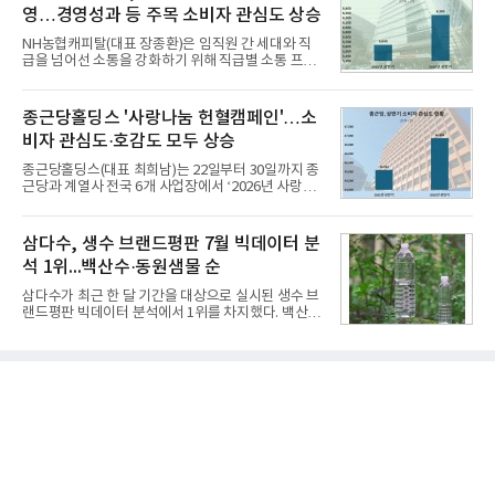
단 18일 만에 누적 판매량 50만 개를 돌파하는 성과를
영…경영성과 등 주목 소비자 관심도 상승
거두었다.이번 신제품은 개발진이 전국의 닭한마리
전문점을 직접 찾아 다니며 최적의 육수 비율을 완성
NH농협캐피탈(대표 장종환)은 임직원 간 세대와 직
했다. 자극적이지 않으면서도 깊은 닭육수에 마늘의
급을 넘어선 소통을 강화하기 위해 직급별 소통 프로
개운한 풍미를 더했으며, 국물이 잘 배어들면서도 쫄
그램'너하(NH)고, 나하(NH)고, NH GO!'를 지난 27일
깃한 식감이 살아있는 칼국수 면발을 정교하게 구현
부터 30일까지 서울 원센티널 NH농협캐피탈타워 22
했다는게 회사측의 설명이다.실제 현장 시식 행사에
층에서 운영했다고 31일 밝혔다.이번 프로그램은 경
종근당홀딩스 '사랑나눔 헌혈캠페인'…소
서도
영지원부 홍보팀과 2026년 새로이(e)＊가 공동 주관
비자 관심도·호감도 모두 상승
했으며, ▲팀장·부장(7.27), ▲계장·주임(7.28), ▲과
장·차장(7.29), ▲대리(7.30) 등 직급별로 총 4회에 걸
종근당홀딩스(대표 최희남)는 22일부터 30일까지 종
쳐 진행됐다.참고로 새로이(e)는 NH농협캐피탈 MZ
근당과 계열사 전국 6개 사업장에서 ‘2026년 사랑나
세대들로(과장~계장) 구성된 자율 참여조직으로, 조
눔 헌혈캠페인’을 실시했다고 31일 밝혔다.이번 캠페
직문화 혁신과 업무 효율성 향상을 위한 다양한 활동
인은 장마와 폭염, 여름휴가 등으로 헌혈 참여가 줄어
을 추진하며,새로운 변화와 이로운 영향력을 조직전
드는 시기에 안정적 혈액 수급에 기여하고 생명나눔
삼다수, 생수 브랜드평판 7월 빅데이터 분
반에 전파하는 역할
문화를 확산하기 위해 마련됐다.캠페인은 종근당 천
석 1위...백산수·동원샘물 순
안공장을 시작으로 ▲효종연구소 ▲종근당바이오 안
산공장 ▲경보제약 아산본사 ▲종근당건강 당진공장
삼다수가 최근 한 달 기간을 대상으로 실시된 생수 브
▲종근당 본사 등 전국 6개 사업장에서 릴레이 방식
랜드평판 빅데이터 분석에서 1위를 차지했다. 백산수
으로 이어졌다.캠페인 기간에는 임직원의 참여를 독
와 동원샘물이 뒤를 이었다.31일 한국기업평판연구
려하기 위해 헌혈 퀴즈와 행운 복권 등 다양한 이벤트
소(소장 구창환)는 국내 소비자들에게 사랑받는 21개
도 진행했다.종근당홀딩스는 임직원들이 기부한 헌혈
생수 브랜드를 대상으로 지난 6월 30일부터 7월 31일
증을 한국백혈병
까지 수집된 소비자 빅데이터 3,702,555건을 분석한
결과, 삼다수가 브랜드평판지수 1,594,583을 기록하
며 7월 1위에 올랐다고 밝혔다. 분석에 활용된 빅데이
터는 지난 4월(3,435,836건) 대비 7.76% 증가한 수
치다.연구소에 따르면 7월 생수 브랜드평판 순위는 삼
다수, 백산수, 동원샘물, 스파클, 아이시스, 에비앙,
몽베스트, 크리스탈, 풀무원샘물, 평창수, 지리산수,