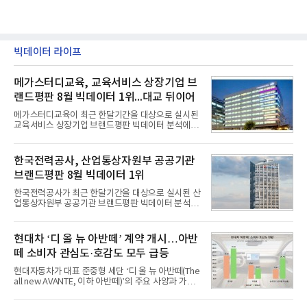
빅데이터 라이프
메가스터디교육, 교육서비스 상장기업 브
랜드평판 8월 빅데이터 1위...대교 뒤이어
메가스터디교육이 최근 한달기간을 대상으로 실시된
교육서비스 상장기업 브랜드평판 빅데이터 분석에서
1위를 차지했다. 대교와 디지털대상이 뒤를 이었다.7
일 한국기업평판연구소(소장 구창환)는 국내 교육서
비스 상장기업 브랜드를 대상으로 지난 7월 7일부터
한국전력공사, 산업통상자원부 공공기관
8월 7일까지 수집된 소비자 빅데이터 10,074,233건
브랜드평판 8월 빅데이터 1위
을 분석한 결과, 메가스터디교육이 브랜드평판지수
1,710,926을 기록하며 8월 1위에 올랐다고 밝혔다.
한국전력공사가 최근 한달기간을 대상으로 실시된 산
분석에 활용된 빅데이터는 지난 7월(9,491,206건) 대
업통상자원부 공공기관 브랜드평판 빅데이터 분석에
비 6.14% 증가한 수치로, 교육서비스 상장기업 브랜
서 1위를 차지했다. 한국가스공사와 한국수력원자력
드에 대한 소비자 관심이 확대됐다.연구소에 따르면 8
이 순으로 뒤를 이었다.7일 한국기업평판연구소(소장
월 교육서비스 상장기업 브랜드평판 순위는 메가스터
구창환)는 산업통상자원부 공공기관 41개 브랜드를
현대차 ‘디 올 뉴 아반떼’ 계약 개시…아반
디교육, 대교, 디지
대상으로 지난 7월 7일부터 8월 7일까지 수집된 소비
떼 소비자 관심도·호감도 모두 급등
자 빅데이터 91,102,549건을 분석한 결과, 한국전력
공사가 브랜드평판지수 10,670,633을 기록하며 8월
현대자동차가 대표 준중형 세단 ‘디 올 뉴 아반떼(The
1위에 올랐다고 밝혔다. 분석에 활용된 빅데이터는 지
all new AVANTE, 이하 아반떼)’의 주요 사양과 가격
난 7월(88,893,823건) 대비 2.48% 증가한 수치다.연
을 공개하고 5일부터 계약을 시작한다고 밝혔다.아반
구소에 따르면 8월 산업통상자원부 공공기관 브랜드
떼는 6년 만에 선보이는 8세대 완전변경 모델로, ▲정
평판 30위 순위는 한국전력공사, 한국가스공사, 한국