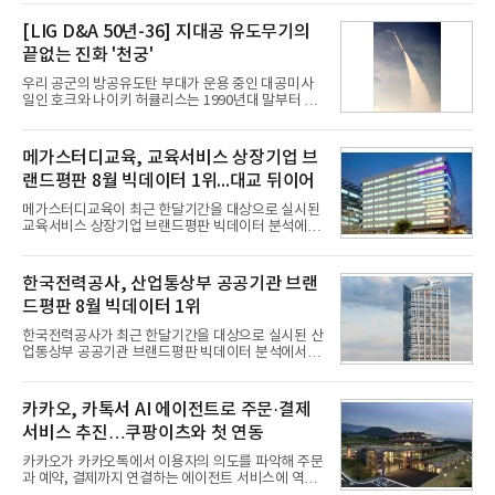
는 2035년까지 총 15GW(기가와트) 규모의 AI DC를
구축하겠다는 대형 청사진을 제시하면서다. 이에 따
[LIG D&A 50년-36] 지대공 유도무기의
라 경쟁 구도 역시 이동통신사인 KT, LG유플러스를
끝없는 진화 '천궁'
넘어 네이버, 삼성SDS 등 IT 인프라 기업으로 확장되
고 있다.7일 SK텔레콤에 따르면 회사는 올해 2분기
우리 공군의 방공유도탄 부대가 운용 중인 대공미사
연결 기준 매출 4조 3591억원, 영업이익 5660억원을
일인 호크와 나이키 허큘리스는 1990년대 말부터 성
기록했다. 매출은 전년 동기 대비 0.5%, 영업이익은
능 면에서 한계를 보이기 시작했다. 이에 따라 정부는
67.3% 증가한 수치다. AI DC 사업의 성장에 더해 수
기존 미사일체계를 대체할 중고도 및 중거리 대공미
익성 중심 경영, 그리고 지난해 발생한 일회성 비용에
사일을 개발하기로 결정했다.처음 KM-SAM 사업으로
메가스터디교육, 교육서비스 상장기업 브
따른 기저효과가 실
불린 이 사업의 명칭은 호크(Iron Hawk, 철매)를 대체
랜드평판 8월 빅데이터 1위...대교 뒤이어
한다는 의미에서 ‘철매Ⅱ’ 로 정해졌다. 철매Ⅱ 개발
사업은 미사일체계 완성 후인 2011년 ‘천궁(天弓)’으
메가스터디교육이 최근 한달기간을 대상으로 실시된
로 다시 장비명이 바뀌었다. 17개 업체와 관련 기관이
교육서비스 상장기업 브랜드평판 빅데이터 분석에서
참여한 가운데 LIG 넥스원은 탐색 개발에서 체계개발
1위를 차지했다. 대교와 디지털대상이 뒤를 이었다.7
완료까지 모든 과정에 참여했다. 1976년 호크 미사일
일 한국기업평판연구소(소장 구창환)는 국내 교육서
창정비 업체로 출발했던 회사가 호크 대체 유도무기
비스 상장기업 브랜드를 대상으로 지난 7월 7일부터
한국전력공사, 산업통상부 공공기관 브랜
인 천궁
8월 7일까지 수집된 소비자 빅데이터 10,074,233건
드평판 8월 빅데이터 1위
을 분석한 결과, 메가스터디교육이 브랜드평판지수
1,710,926을 기록하며 8월 1위에 올랐다고 밝혔다.
한국전력공사가 최근 한달기간을 대상으로 실시된 산
분석에 활용된 빅데이터는 지난 7월(9,491,206건) 대
업통상부 공공기관 브랜드평판 빅데이터 분석에서 1
비 6.14% 증가한 수치로, 교육서비스 상장기업 브랜
위를 차지했다. 한국가스공사와 한국수력원자력이 순
드에 대한 소비자 관심이 확대됐다.연구소에 따르면 8
으로 뒤를 이었다.7일 한국기업평판연구소(소장 구창
월 교육서비스 상장기업 브랜드평판 순위는 메가스터
환)는 산업통상부 공공기관 41개 브랜드를 대상으로
카카오, 카톡서 AI 에이전트로 주문·결제
디교육, 대교, 디지
지난 7월 7일부터 8월 7일까지 수집된 소비자 빅데이
서비스 추진…쿠팡이츠와 첫 연동
터 91,102,549건을 분석한 결과, 한국전력공사가 브
랜드평판지수 10,670,633을 기록하며 8월 1위에 올
카카오가 카카오톡에서 이용자의 의도를 파악해 주문
랐다고 밝혔다. 분석에 활용된 빅데이터는 지난 7월
과 예약, 결제까지 연결하는 에이전트 서비스에 역량
(88,893,823건) 대비 2.48% 증가한 수치다.연구소에