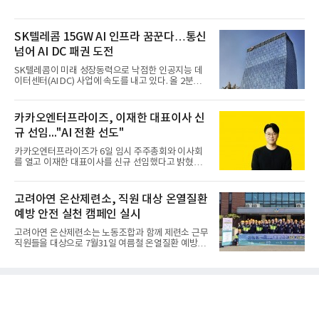
SK텔레콤 15GW AI 인프라 꿈꾼다…통신
넘어 AI DC 패권 도전
SK텔레콤이 미래 성장동력으로 낙점한 인공지능 데
이터센터(AI DC) 사업에 속도를 내고 있다. 올 2분기
AI 데이터센터 매출이 90% 이상 급증한 데 이어, 오
는 2035년까지 총 15GW(기가와트) 규모의 AI DC를
구축하겠다는 대형 청사진을 제시하면서다. 이에 따
카카오엔터프라이즈, 이재한 대표이사 신
라 경쟁 구도 역시 이동통신사인 KT, LG유플러스를
규 선임..."AI 전환 선도"
넘어 네이버, 삼성SDS 등 IT 인프라 기업으로 확장되
고 있다.7일 SK텔레콤에 따르면 회사는 올해 2분기
카카오엔터프라이즈가 6일 임시 주주총회와 이사회
연결 기준 매출 4조 3591억원, 영업이익 5660억원을
를 열고 이재한 대표이사를 신규 선임했다고 밝혔다.
기록했다. 매출은 전년 동기 대비 0.5%, 영업이익은
이 신임 대표는 기술에 대한 이해를 바탕으로 카카오
67.3% 증가한 수치다. AI DC 사업의 성장에 더해 수
엔터프라이즈에서 클라우드인프라·디지털전환(DX)
익성 중심 경영, 그리고 지난해 발생한 일회성 비용에
부문장과 사업부문장을 역임하며 전략 수립부터 사업
고려아연 온산제련소, 직원 대상 온열질환
따른 기저효과가 실
화까지 전 과정을 이끌어왔다. 카카오엔터프라이즈
예방 안전 실천 캠페인 실시
합류 전에는 카카오의 시스템엔지니어링 리더로서 카
카오톡 인프라 아키텍처 설계와 운영을 담당한 경험
고려아연 온산제련소는 노동조합과 함께 제련소 근무
도 있다.카카오엔터프라이즈는 인공지능(AI), 클라우
직원들을 대상으로 7월31일 여름철 온열질환 예방을
드, 검색 등 카카오가 축적해온 기술력과 서비스 운영
위한 안전 실천 캠페인을 실시했다고 밝혔다. 이번 캠
경험을 바탕으로 기업 고객을 대상으로 한 엔터프라
페인은 연일 이어지는 기록적인 폭염으로부터 근로자
이즈 IT 사업을 전개하고 있다. 클라우드서비스제공자
의 건강과 안전을 보호함과 함께, 온열질환 예방수칙
(CSP) 사업을 비
에 대한 관심을 높이고 실천 문화를 촉진하기 위해 마
련됐다고 회사 측은 설명했다.온산제련소 노사는 캠
페인을 통해 △시원하고 깨끗한 물 충분히 섭취하기
△바람·그늘 또는 냉방장치를 이용해 체온 낮추기 △