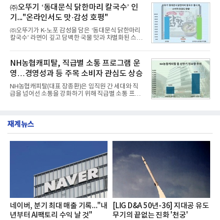
교한 선과 면을 중심으로 완성한 파격적인 디자인 ▲
㈜오뚜기 ‘동대문식 닭한마리 칼국수’ 인
수력원자력, 한국석
과거 중형 세단 수준으로 확대된 차체 제원 ▲글로벌
기..."온라인서도 맛·감성 호평"
최고 수준의 안전성 ▲성능과 효율을 동시에 높인 주
행 완성도 ▲첨단 편의 및 디지털 사양 적용 등을 통해
㈜오뚜기가 K-노포 감성을 담은 ‘동대문식 닭한마리
글로벌 준중형 세단의 새로운 기준을 세웠다.아반떼
칼국수’ 라면이 깊고 담백한 국물 맛과 차별화된 스토
는 가솔린 2.0과 1.6 하이브리드 두 가지 파워트레인
리로 출시 초기부터 높은 인기를 얻고 있다고 4일 밝
과 모던, 프리미엄, 인스퍼레이션 세 가지 트림으로
혔다.‘동대문식 닭한마리 칼국수’는 예상을 뛰어넘는
운영된다.◆ 디자인·공간·안전·성능 전반에서 차급을
소비자 호응에 힘입어 지난 7월 13일 첫 선을 보인 지
NH농협캐피탈, 직급별 소통 프로그램 운
넘
단 18일 만에 누적 판매량 50만 개를 돌파하는 성과를
영…경영성과 등 주목 소비자 관심도 상승
거두었다.이번 신제품은 개발진이 전국의 닭한마리
전문점을 직접 찾아 다니며 최적의 육수 비율을 완성
NH농협캐피탈(대표 장종환)은 임직원 간 세대와 직
했다. 자극적이지 않으면서도 깊은 닭육수에 마늘의
급을 넘어선 소통을 강화하기 위해 직급별 소통 프로
개운한 풍미를 더했으며, 국물이 잘 배어들면서도 쫄
그램'너하(NH)고, 나하(NH)고, NH GO!'를 지난 27일
깃한 식감이 살아있는 칼국수 면발을 정교하게 구현
부터 30일까지 서울 원센티널 NH농협캐피탈타워 22
했다는게 회사측의 설명이다.실제 현장 시식 행사에
층에서 운영했다고 31일 밝혔다.이번 프로그램은 경
서도
재계뉴스
영지원부 홍보팀과 2026년 새로이(e)＊가 공동 주관
했으며, ▲팀장·부장(7.27), ▲계장·주임(7.28), ▲과
장·차장(7.29), ▲대리(7.30) 등 직급별로 총 4회에 걸
쳐 진행됐다.참고로 새로이(e)는 NH농협캐피탈 MZ
세대들로(과장~계장) 구성된 자율 참여조직으로, 조
직문화 혁신과 업무 효율성 향상을 위한 다양한 활동
을 추진하며,새로운 변화와 이로운 영향력을 조직전
반에 전파하는 역할
네이버, 분기 최대 매출 기록..."내
[LIG D&A 50년-36] 지대공 유도
년부터 AI팩토리 수익 날 것"
무기의 끝없는 진화 '천궁'