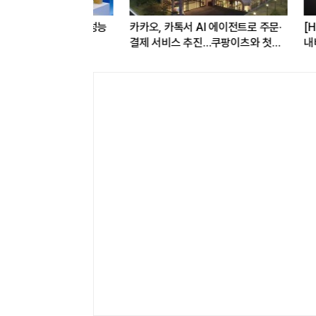
3D 메모리…'성능
카카오, 카톡서 AI 에이전트로 주문·
[HD현대의 
 최초 공개
결제 서비스 추진…쿠팡이츠와 첫
내비게이션 
연동