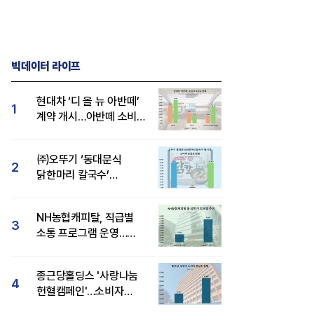
빅데이터 라이프
현대차 ‘디 올 뉴 아반떼’
1
계약 개시…아반떼 소비자
관심도·호감도 모두 급등
㈜오뚜기 ‘동대문식
2
닭한마리 칼국수’
인기..."온라인서도 맛·
감성 호평"
NH농협캐피탈, 직급별
3
소통 프로그램 운영…
경영성과 등 주목 소비자
관심도 상승
종근당홀딩스 '사랑나눔
4
헌혈캠페인'…소비자
관심도·호감도 모두 상승