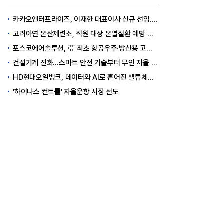
카카오엔터프라이즈, 이재한 대표이사 신규 선임..."AI 전환 선도"
고려아연 온산제련소, 직원 대상 온열질환 예방 안전 실천 캠페인 실시
포스코에어솔루션, 亞 최초 항공우주·방산용 고순도 가스 국제 인증 획득
건설기계 진화…스마트 안전 기술부터 무인 자율 굴착기까지
HD현대오일뱅크, 데이터와 AI로 흩어진 밸류체인 연결
'하이나스 컨트롤' 자율운항 시장 선도