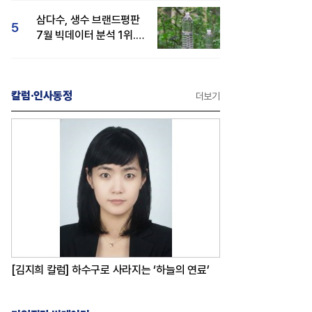
삼다수, 생수 브랜드평판
5
7월 빅데이터 분석 1위...
백산수·동원샘물 순
칼럼·인사동정
더보기
[김지희 칼럼] 하수구로 사라지는 ‘하늘의 연료’