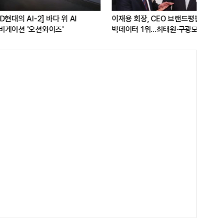
AI-2] 바다 위 AI
이재용 회장, CEO 브랜드평판 8월
[L
'오션와이즈'
빅데이터 1위...최태원·구광모 회장순
다