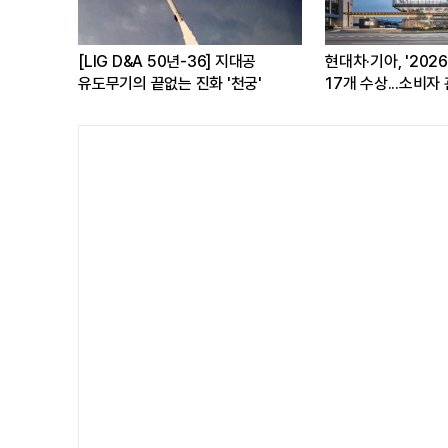
[LIG D&A 50년-36] 지대공
현대차·기아, '202
.소비자
유도무기의 끝없는 진화 '천궁'
17개 수상...소비자