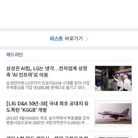
리스트
바로가기
헤드라인
삼성은 AI칩, LG는 냉각…전자업계 성장
축 'AI 인프라'로 이동
삼성전자와 LG전자가 인공지능(AI) 시대를 맞아 사업
무게중심을 기업 대상(B2B) 영역으로 옮기고 있다.
TV와 생활가전 등 전통적인 소비자 시장이 성숙기에
접어든 가운데 삼성전자는 AI 반도체를 중심으로 데
이터센터 생태계 공략을 강화하고 LG전자는 냉각솔
[LIG D&A 50년-38] 국내 최초 공대지 유
루션·전장·로봇 등 기업용 솔루션 사업 확대에 속도를
도폭탄 'KGGB' 개발
내고 있다.9일 업계에 따르면 LG전자는 2분기 생활가
전과 프리미엄 제품 경쟁력에 더해 B2B 사업 확대 효
2012년 4월 KGGB는 최초 실사격에서 목표물을 모두
과로 수익성을 방어한 반면 삼성전자는 디바이스경험
명중시킴으로써 2007년 국방과학연구소(ADD) 주관
(DX) 부문의 TV·생활가전 수익성이 악화됐다. 대신 삼
으로 시작된 KGGB 개발사업에 LIG넥스원은 시제업
성은 AI 메모리 등 반도체 사업을 중심으로 새로운 성
체로 참여했다. 체계개발에는 총 400여억 원의 개발
장 동력을 확보하는 데 집중하고 있다.LG전자는 B2B
비와 62개월의 기간이 소요됐다. 한국형 GPS 유도폭