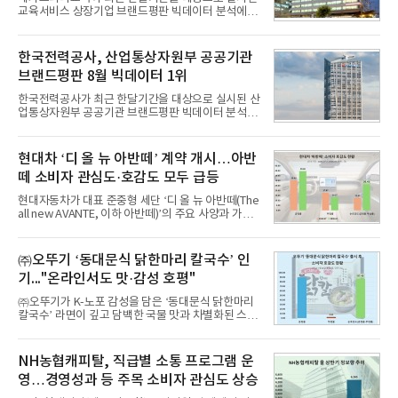
분야를
교육서비스 상장기업 브랜드평판 빅데이터 분석에서
1위를 차지했다. 대교와 디지털대상이 뒤를 이었다.7
일 한국기업평판연구소(소장 구창환)는 국내 교육서
비스 상장기업 브랜드를 대상으로 지난 7월 7일부터
한국전력공사, 산업통상자원부 공공기관
8월 7일까지 수집된 소비자 빅데이터 10,074,233건
브랜드평판 8월 빅데이터 1위
을 분석한 결과, 메가스터디교육이 브랜드평판지수
1,710,926을 기록하며 8월 1위에 올랐다고 밝혔다.
한국전력공사가 최근 한달기간을 대상으로 실시된 산
분석에 활용된 빅데이터는 지난 7월(9,491,206건) 대
업통상자원부 공공기관 브랜드평판 빅데이터 분석에
비 6.14% 증가한 수치로, 교육서비스 상장기업 브랜
서 1위를 차지했다. 한국가스공사와 한국수력원자력
드에 대한 소비자 관심이 확대됐다.연구소에 따르면 8
이 순으로 뒤를 이었다.7일 한국기업평판연구소(소장
월 교육서비스 상장기업 브랜드평판 순위는 메가스터
구창환)는 산업통상자원부 공공기관 41개 브랜드를
현대차 ‘디 올 뉴 아반떼’ 계약 개시…아반
디교육, 대교, 디지
대상으로 지난 7월 7일부터 8월 7일까지 수집된 소비
떼 소비자 관심도·호감도 모두 급등
자 빅데이터 91,102,549건을 분석한 결과, 한국전력
공사가 브랜드평판지수 10,670,633을 기록하며 8월
현대자동차가 대표 준중형 세단 ‘디 올 뉴 아반떼(The
1위에 올랐다고 밝혔다. 분석에 활용된 빅데이터는 지
all new AVANTE, 이하 아반떼)’의 주요 사양과 가격
난 7월(88,893,823건) 대비 2.48% 증가한 수치다.연
을 공개하고 5일부터 계약을 시작한다고 밝혔다.아반
구소에 따르면 8월 산업통상자원부 공공기관 브랜드
떼는 6년 만에 선보이는 8세대 완전변경 모델로, ▲정
평판 30위 순위는 한국전력공사, 한국가스공사, 한국
교한 선과 면을 중심으로 완성한 파격적인 디자인 ▲
㈜오뚜기 ‘동대문식 닭한마리 칼국수’ 인
수력원자력, 한국석
과거 중형 세단 수준으로 확대된 차체 제원 ▲글로벌
기..."온라인서도 맛·감성 호평"
최고 수준의 안전성 ▲성능과 효율을 동시에 높인 주
행 완성도 ▲첨단 편의 및 디지털 사양 적용 등을 통해
㈜오뚜기가 K-노포 감성을 담은 ‘동대문식 닭한마리
글로벌 준중형 세단의 새로운 기준을 세웠다.아반떼
칼국수’ 라면이 깊고 담백한 국물 맛과 차별화된 스토
는 가솔린 2.0과 1.6 하이브리드 두 가지 파워트레인
리로 출시 초기부터 높은 인기를 얻고 있다고 4일 밝
과 모던, 프리미엄, 인스퍼레이션 세 가지 트림으로
혔다.‘동대문식 닭한마리 칼국수’는 예상을 뛰어넘는
운영된다.◆ 디자인·공간·안전·성능 전반에서 차급을
소비자 호응에 힘입어 지난 7월 13일 첫 선을 보인 지
NH농협캐피탈, 직급별 소통 프로그램 운
넘
단 18일 만에 누적 판매량 50만 개를 돌파하는 성과를
영…경영성과 등 주목 소비자 관심도 상승
거두었다.이번 신제품은 개발진이 전국의 닭한마리
전문점을 직접 찾아 다니며 최적의 육수 비율을 완성