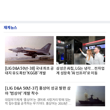
재계뉴스
[LIG D&A 50년-38] 국내 최초 공
삼성은 AI칩, LG는 냉각…전자업
대지 유도폭탄 'KGGB' 개발
계 성장축 'AI 인프라'로 이동
[LIG D&A 50년-37] 홍상어 성공 발판 삼
아 '범상어' 개발 착수
대잠무기체계 ‘홍상어’는 경어뢰 사정거리 밖에 있는
적 잠수함을 공격하는 무기이다. 홍상어는 2010년 넥
스원퓨처 시절 진해하우스에서 최초 생산돼 전력화가