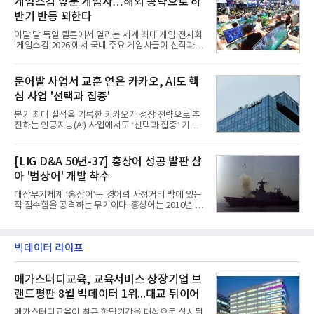
게임스컴 앞둔 게임사…해외 공략으로 하
사업 확대
탄 KGGB(Korea GPS Guided Bomb)는 국내 최초
반기 반등 꾀한다
의 공대지 유도폭탄으로 2012년에 최종 전투용 적합
판정을 받았다.우리 공군이 운용하는 모든 전투기에
이달 말 독일 쾰른에서 열리는 세계 최대 게임 전시회
탑재할 수 있는 KGGB는 일반목적폭탄(General
'게임스컴 2026'에서 국내 주요 게임사들이 신작과 글
Purpose Bomb)에 장착하여 운용토록 개발됐다.이
로벌 전략을 공개한다. 상반기 게임사들의 실적이 업
는 현재 군에서 보유하고 있는 상당량의 일반목적폭
체별로 엇갈린 가운데 하반기 신작 흥행과 해외 시장
탄을 활용하기 위한 취지였다.항공기에 장착된 KGGB
성과가 실적을 좌우할 핵심 변수로 떠오르고 있다.8일
문어발 사업서 교훈 얻은 카카오, AI도 핵
는 조종사가 휴대하는 명령통신장치(PDU, P
업계에 따르면 올해 상반기 게임업계는 기업별 성적
심 사업 '선택과 집중'
표가 크게 갈렸다. 대표적으로 크래프톤은 'PUBG: 배
틀그라운드'의 안정적인 성장에 힘입어 상반기 연결
분기 최대 실적을 기록한 카카오가 성장 전략으로 추
기준 매출 2조6616억원, 영업이익 9725억원으로 역
진하는 인공지능(AI) 사업에서도 ‘선택과 집중’ 기조
대 최대 실적을 기록했다. 엔씨도 올해 출시한 '아이온
를 강화하고 있다. 경쟁사들이 AI 데이터센터 등 인프
2' 등에 힘입어 호실적을 거둘 것으로 전망된다.반면
라 투자에 나서는 것과 달리, 카카오는 ‘카카오톡’이
넷마블은 2분기 매출이 증가했지만 영업이익은 전년
라는 플랫폼 경쟁력을 활용한 AI 에이전트 서비스에
[LIG D&A 50년-37] 홍상어 성공 발판 삼
동기 대
집중하는 전략이다. 과거 무리한 사업 확장 과정에서
아 '범상어' 개발 착수
겪었던 시행착오를 되풀이하지 않고 핵심 역량에 집
중하겠다는 취지로 풀이된다.7일 업계에 따르면 카카
대잠무기체계 ‘홍상어’는 경어뢰 사정거리 밖에 있는
오는 올해 2분기 연결 기준 매출 2조985억원, 영업이
적 잠수함을 공격하는 무기이다. 홍상어는 2010년 넥
익 2770억원을 기록했다. 전년 동기 대비 매출과 영업
스원퓨처 시절 진해하우스에서 최초 생산돼 전력화가
이익은 각각 9%, 36% 증가해 모두 분기 기준 역대
이뤄졌다. 이후 2012년 한국형 구축함(KDX-1) 이상
최대치다. 상반기 기준 매출은 4조405억원, 영업이익
의 함정에 실전 배치됐다.그해 7월 해군은 동해상에서
은 4884억
성능 검증을 위해 홍상어 시험발사를 실시했다. 이때
빅데이터 라이프
홍상어가 목표 지점에서 입수한 후 표적을 타격하지
못하고 물속에서 멈춰버리는 예상 밖의 일이 벌어졌
메가스터디교육, 교육서비스 상장기업 브
다. 2차 품질확인 사격 시험에서도 만족스러운 결과를
얻지 못했다. 완벽한 신뢰성 확보를 위해 LIG넥스원은
랜드평판 8월 빅데이터 1위...대교 뒤이어
국방과학연구소(ADD) 테스크포스(TF)와 합심해 본
격적인 개선 작업에 착수했다.홍상어 유도탄의 모든
메가스터디교육이 최근 한달기간을 대상으로 실시된