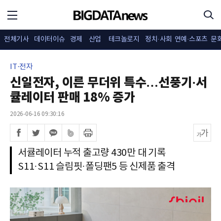
전체기사
데이터이슈
경제
산업
테크놀로지
정치·사회
연예·스포츠
문
IT·전자
신일전자, 이른 무더위 특수…선풍기·서
큘레이터 판매 18% 증가
2026-06-16 09:30:16
서큘레이터 누적 출고량 430만 대 기록
S11·S11 슬림핏·폴딩팬5 등 신제품 출격