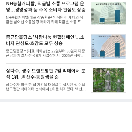
소비자 호응에 힘입어 지난 7월 13일 첫 선을 보인 지
NH농협캐피탈, 직급별 소통 프로그램 운
넘
단 18일 만에 누적 판매량 50만 개를 돌파하는 성과를
영…경영성과 등 주목 소비자 관심도 상승
거두었다.이번 신제품은 개발진이 전국의 닭한마리
전문점을 직접 찾아 다니며 최적의 육수 비율을 완성
NH농협캐피탈(대표 장종환)은 임직원 간 세대와 직
했다. 자극적이지 않으면서도 깊은 닭육수에 마늘의
급을 넘어선 소통을 강화하기 위해 직급별 소통 프로
개운한 풍미를 더했으며, 국물이 잘 배어들면서도 쫄
그램'너하(NH)고, 나하(NH)고, NH GO!'를 지난 27일
깃한 식감이 살아있는 칼국수 면발을 정교하게 구현
부터 30일까지 서울 원센티널 NH농협캐피탈타워 22
했다는게 회사측의 설명이다.실제 현장 시식 행사에
층에서 운영했다고 31일 밝혔다.이번 프로그램은 경
종근당홀딩스 '사랑나눔 헌혈캠페인'…소
서도
영지원부 홍보팀과 2026년 새로이(e)＊가 공동 주관
비자 관심도·호감도 모두 상승
했으며, ▲팀장·부장(7.27), ▲계장·주임(7.28), ▲과
장·차장(7.29), ▲대리(7.30) 등 직급별로 총 4회에 걸
종근당홀딩스(대표 최희남)는 22일부터 30일까지 종
쳐 진행됐다.참고로 새로이(e)는 NH농협캐피탈 MZ
근당과 계열사 전국 6개 사업장에서 ‘2026년 사랑나
세대들로(과장~계장) 구성된 자율 참여조직으로, 조
눔 헌혈캠페인’을 실시했다고 31일 밝혔다.이번 캠페
직문화 혁신과 업무 효율성 향상을 위한 다양한 활동
인은 장마와 폭염, 여름휴가 등으로 헌혈 참여가 줄어
을 추진하며,새로운 변화와 이로운 영향력을 조직전
드는 시기에 안정적 혈액 수급에 기여하고 생명나눔
삼다수, 생수 브랜드평판 7월 빅데이터 분
반에 전파하는 역할
문화를 확산하기 위해 마련됐다.캠페인은 종근당 천
석 1위...백산수·동원샘물 순
안공장을 시작으로 ▲효종연구소 ▲종근당바이오 안
산공장 ▲경보제약 아산본사 ▲종근당건강 당진공장
삼다수가 최근 한 달 기간을 대상으로 실시된 생수 브
▲종근당 본사 등 전국 6개 사업장에서 릴레이 방식
랜드평판 빅데이터 분석에서 1위를 차지했다. 백산수
으로 이어졌다.캠페인 기간에는 임직원의 참여를 독
와 동원샘물이 뒤를 이었다.31일 한국기업평판연구
려하기 위해 헌혈 퀴즈와 행운 복권 등 다양한 이벤트
소(소장 구창환)는 국내 소비자들에게 사랑받는 21개
도 진행했다.종근당홀딩스는 임직원들이 기부한 헌혈
생수 브랜드를 대상으로 지난 6월 30일부터 7월 31일
증을 한국백혈병
까지 수집된 소비자 빅데이터 3,702,555건을 분석한
결과, 삼다수가 브랜드평판지수 1,594,583을 기록하
며 7월 1위에 올랐다고 밝혔다. 분석에 활용된 빅데이
터는 지난 4월(3,435,836건) 대비 7.76% 증가한 수
치다.연구소에 따르면 7월 생수 브랜드평판 순위는 삼
다수, 백산수, 동원샘물, 스파클, 아이시스, 에비앙,