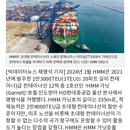
HMM의 초대형 컨테이너선이 스페인 알헤시라스 터미널(TTIA)에서 크레인으로
컨테이너 화물을 하역하기 위해 안벽에 정박해 있다. 사진= HMM 50년사
[빅데이터뉴스 채명석 기자] 2024년 1월 HMM은 2021
년에 발주한 1만3000TEU(1TEU는 20피트 길이 컨테
이너)급 컨테이너선 12척 중 1호선인 ‘HMM 가닛
(Garnet)’호를 인도받아 HD현대중공업 울산 본사에서
명명식을 거행했다. HMM 가닛호의 길이는 335m로, 적
재능력은 2만4000TEU급 초대형 컨테이너선의 절반 수
준이지만, 미주 노선을 비롯해 초대형 컨테이너선이 기
항할 수 없는 다수의 국가 항구에도 운항할 수 있어 활용
도가 높다는 장점을 갖췄다. HMM은 HMM 가닛호를