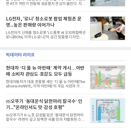
글로벌 준중형 세단의 새로운 기준을 세웠다.아반떼
한 KT가 하반기 반등에 성공할지 관심이 쏠린다. 지난
는 가솔린 2.0과 1.6 하이브리드 두 가지 파워트레인
해 개인정보 유출 사고에 따른 고객 보상 프로그램이
과 모던, 프리미엄, 인스퍼레이션 세 가지 트림으로
종료되면서 일부 가입자 이탈 우려가 나온다. 다만 보
운영된다.◆ 디자인·공간·안전·성능 전반에서 차급을
상 비용 부담이 줄어드는 데다 하반기 삼성전자와 애
LG전자, '로니' 청소로봇 팝업 체험존 운
넘
플이 신제품을 출시하며 번호이동 시장이 활성화되면
영...높은 판매량 이어가나
수익성이 개선될 것이라는 기대도 커지고 있다.5일 통
신업계와 한국통신사업자연합회(KTOA) 번호이동 통
LG전자가 신제품 청소로봇 'LG 홈봇 AI 오브제컬렉션
계에 따르면 올해 1월부터 7월까지 KT의 번호이동 가
로니(RONi, 이하 LG 로니)'의 공간 맞춤형 디자인과
입자는 23만2901명 순감했다. 같은 기간 SK텔레콤은
차별화된 청소 성능을 경험할 수 있는 팝업 체험존을
15만6842명, LG유플러스는 5만7930명 순증했다. 통
마련했다고 5일 밝혔다.LG전자는 오는 8월 12일까지
신 3사 가운데 번호이동 기준 가입자가 감소한 곳은
현대백화점 판교점 1층에서 체험존을 운영한다. 주방
KT가 유일했
과 거실 등 집 안의 다양한 공간을 서로 다른 인테리어
빅데이터 라이프
로 연출해 LG 로니가 어느 공간에나 자연스럽게 어우
러지는 모습을 보여준다.고객들은 주방 싱크대 하단
현대차 ‘디 올 뉴 아반떼’ 계약 개시…아반
걸레받이 공간에 제품을 숨겨 설치하는 '히든스테이
션'과 협탁형 디자인을 적용한 '오브제스테이션'을 직
떼 소비자 관심도·호감도 모두 급등
접 살펴볼 수 있다.히든스테이션은 청소로봇과 스테
이션이 외부에 드러나지 않아 깔끔한 인테리어를 유
현대자동차가 대표 준중형 세단 ‘디 올 뉴 아반떼(The
지할 수 있
all new AVANTE, 이하 아반떼)’의 주요 사양과 가격
을 공개하고 5일부터 계약을 시작한다고 밝혔다.아반
떼는 6년 만에 선보이는 8세대 완전변경 모델로, ▲정
교한 선과 면을 중심으로 완성한 파격적인 디자인 ▲
㈜오뚜기 ‘동대문식 닭한마리 칼국수’ 인
과거 중형 세단 수준으로 확대된 차체 제원 ▲글로벌
기..."온라인서도 맛·감성 호평"
최고 수준의 안전성 ▲성능과 효율을 동시에 높인 주
행 완성도 ▲첨단 편의 및 디지털 사양 적용 등을 통해
㈜오뚜기가 K-노포 감성을 담은 ‘동대문식 닭한마리
글로벌 준중형 세단의 새로운 기준을 세웠다.아반떼
칼국수’ 라면이 깊고 담백한 국물 맛과 차별화된 스토
는 가솔린 2.0과 1.6 하이브리드 두 가지 파워트레인
리로 출시 초기부터 높은 인기를 얻고 있다고 4일 밝
과 모던, 프리미엄, 인스퍼레이션 세 가지 트림으로
혔다.‘동대문식 닭한마리 칼국수’는 예상을 뛰어넘는
운영된다.◆ 디자인·공간·안전·성능 전반에서 차급을