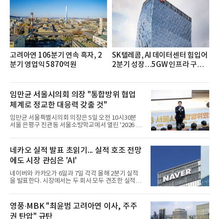
고려아연 106분기 연속 흑자, 2
SK텔레콤, AI 데이터센터 힘입어
분기 영업익 5870억원
2분기 성장…5GW 인프라 구축
시동
임만균 서울시의회 의장 "통합방위 협업
체계로 정교한 대응력 갖출 것"
임만균 서울특별시의회 의장은 5일 오전 10시30분
서울 은평구 진관동 서울소방학교에서 열린 '2026 서
울시 통합방위회의'에 참석해 유관기관과 간담회를
하고 통합방위 태세를 점검했다.이날 회의는 서울시
와 서울시의회, 소방, 군·경의 협업 체계를 점검하고
네카오 실적 발표 초읽기... 실적 호조 전망
공동 대응 역량을 높이기 위해 열렸다.임 의장은 회의
에도 시장 관심은 'AI'
에 앞서 국가정보원과 수도방위사령부의 발표를 들었
다. 화재를 감지하고 물을 뿌릴 수 있는 드론 장비와
네이버와 카카오가 6일과 7일 각각 올해 2분기 실적
네 발로 걷는 로봇 등 전시 장비 시연도 참관했다.임
을 발표한다. 시장에서는 두 회사 모두 견조한 실적을
의장은 "오늘 '통합방위 사태 공동 대응 업무협약'으
거둘 것으로 예상하지만, 관심은 실적을 넘어 하반기
로 서울이 더 정교하고 신속한 대응력을 갖추게 될 것
이후 본격화될 인공지능(AI) 수익화 성과에 쏠리고 있
으로 기대된다"며 "서울시의회도 시민 안전과 평화로
다. AI 서비스가 실제 매출과 이익으로 연결되는지를
영풍·MBK "최윤범 고려아연 이사, 주주
운 일상을
입증해야 기업가치 재평가가 가능하다는 시각이다.5
권 탄압" 규탄
일 금융정보업체 에프앤가이드에 따르면 네이버의 2