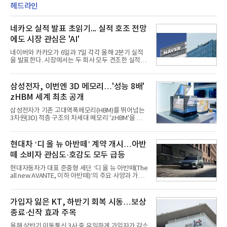
헤드라인
네카오 실적 발표 초읽기... 실적 호조 전망
에도 시장 관심은 'AI'
네이버와 카카오가 6일과 7일 각각 올해 2분기 실적
을 발표한다. 시장에서는 두 회사 모두 견조한 실적을
거둘 것으로 예상하지만, 관심은 실적을 넘어 하반기
이후 본격화될 인공지능(AI) 수익화 성과에 쏠리고 있
다. AI 서비스가 실제 매출과 이익으로 연결되는지를
삼성전자, 이번엔 3D 메모리…'성능 8배'
입증해야 기업가치 재평가가 가능하다는 시각이다.5
zHBM 세계 최초 공개
일 금융정보업체 에프앤가이드에 따르면 네이버의 2
분기 매출 컨센서스는 전년 동기 대비 15.5% 증가한
삼성전자가 기존 고대역폭메모리(HBM)를 뛰어넘는
3조3659억원, 영업이익은 전년 동기 대비 8.5% 증가
3차원(3D) 적층 구조의 차세대 메모리 'zHBM'을 세계
한 5662억원으로 집계됐다.실적은 여전히 커머스가
최초로 공개했다. 인공지능(AI) 가속기 위에 HBM을
견인하고 있다. 네이버플러스 멤버십 가입자 확대와
수직으로 쌓아 올려 데이터 이동 거리를 최소화한 것
C2C 플랫폼 왈라팝 인수, 각종 할인 프로모션 효과가
이 핵심이다.5일 업계에 따르면 삼성전자는 4일부터
현대차 ‘디 올 뉴 아반떼’ 계약 개시…아반
이어졌고 핀
6일(현지시간)까지 미국 캘리포니아주 산타클라라 컨
떼 소비자 관심도·호감도 모두 급등
벤션센터에서 열리는 '퓨처오브메모리앤스토리지
(FMS) 2026'에 참가해 차세대 3D 메모리 아키텍처인
현대자동차가 대표 준중형 세단 ‘디 올 뉴 아반떼(The
zHBM과 zNAND-O의 실물모형(목업)을 업계 최초로
all new AVANTE, 이하 아반떼)’의 주요 사양과 가격
공개했다, 삼성전자는 이번 행사에 약 20평 규모의 최
을 공개하고 5일부터 계약을 시작한다고 밝혔다.아반
대 전시 공간을 마련하고 AI 클라우드 서버를 형상화
떼는 6년 만에 선보이는 8세대 완전변경 모델로, ▲정
한 부스를 꾸려 D램부터 낸드, 스토리지에 이르는 약
교한 선과 면을 중심으로 완성한 파격적인 디자인 ▲
가입자 잃은 KT, 하반기 회복 시동…보상
30개 제품을 선보였다
과거 중형 세단 수준으로 확대된 차체 제원 ▲글로벌
종료·신작 효과 주목
최고 수준의 안전성 ▲성능과 효율을 동시에 높인 주
행 완성도 ▲첨단 편의 및 디지털 사양 적용 등을 통해
올해 상반기 이동통신 3사 중 유일하게 가입자가 감소