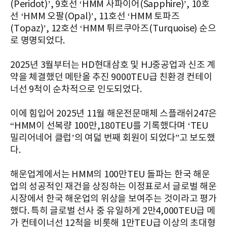
(Peridot)’, 9호선 ‘HMM 사파이어(Sapphire)’, 10호
선 ‘HMM 오팔(Opal)’, 11호선 ‘HMM 토파즈
(Topaz)’, 12호선 ‘HMM 튀르쿠아즈(Turquoise) 순으
로 명명되었다.
2025년 3월부터는 HD현대삼호 및 HJ중공업과 신조 계
약을 체결했던 메탄올 추진 9000TEU급 친환경 컨테이
너선 9척이 순차적으로 인도되었다.
이에 힘입어 2025년 11월 해운전문매체 스플래쉬247은
“HMM이 선복량 100만,180TEU를 기록했다며 ‘TEU
밀리어네어 클럽’의 여덟 번째 회원이 되었다”고 보도했
다.
해운업계에서는 HMM의 100만TEU 돌파는 한국 해운
업의 성공적인 재건을 상징하는 이정표로서 글로벌 해운
시장에서 한국 해운업의 위상을 보여주는 것이라고 평가
했다. 특히 글로벌 선사 중 유일하게 2만4,000TEU급 메
가 컨테이너선 12척을 비롯해 1만TEU급 이상의 초대형