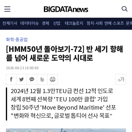
전체기사
데이터이슈
경제
산업
테크놀로지
정치·사회
연예·스포츠
문
화학·중공업
[HMM50년 돌아보기-72] 반 세기 항해
를 넘어 새로운 도약의 시대로
2026-06-13 16:00:00
2024년 12월 1.3만TEU급 컨선 12척 인도로
세계 8번째 선복량 'TEU 100만 클럽' 가입
창립 50주년 'Move Beyond Maritime' 선포
"변화와 혁신으로, 글로벌 톱티어 선사 목표”