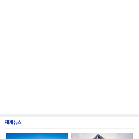
몽베스트, 크리스탈, 풀무원샘물, 평창수, 지리산수,
진로 석수,
재계뉴스