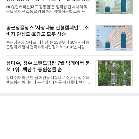
전문점을 직접 찾아 다니며 최적의 육수 비율을 완성
NH농협캐피탈(대표 장종환)은 임직원 간 세대와 직
했다. 자극적이지 않으면서도 깊은 닭육수에 마늘의
급을 넘어선 소통을 강화하기 위해 직급별 소통 프로
개운한 풍미를 더했으며, 국물이 잘 배어들면서도 쫄
그램'너하(NH)고, 나하(NH)고, NH GO!'를 지난 27일
깃한 식감이 살아있는 칼국수 면발을 정교하게 구현
부터 30일까지 서울 원센티널 NH농협캐피탈타워 22
했다는게 회사측의 설명이다.실제 현장 시식 행사에
층에서 운영했다고 31일 밝혔다.이번 프로그램은 경
종근당홀딩스 '사랑나눔 헌혈캠페인'…소
서도
영지원부 홍보팀과 2026년 새로이(e)＊가 공동 주관
비자 관심도·호감도 모두 상승
했으며, ▲팀장·부장(7.27), ▲계장·주임(7.28), ▲과
장·차장(7.29), ▲대리(7.30) 등 직급별로 총 4회에 걸
종근당홀딩스(대표 최희남)는 22일부터 30일까지 종
쳐 진행됐다.참고로 새로이(e)는 NH농협캐피탈 MZ
근당과 계열사 전국 6개 사업장에서 ‘2026년 사랑나
세대들로(과장~계장) 구성된 자율 참여조직으로, 조
눔 헌혈캠페인’을 실시했다고 31일 밝혔다.이번 캠페
직문화 혁신과 업무 효율성 향상을 위한 다양한 활동
인은 장마와 폭염, 여름휴가 등으로 헌혈 참여가 줄어
을 추진하며,새로운 변화와 이로운 영향력을 조직전
드는 시기에 안정적 혈액 수급에 기여하고 생명나눔
삼다수, 생수 브랜드평판 7월 빅데이터 분
반에 전파하는 역할
문화를 확산하기 위해 마련됐다.캠페인은 종근당 천
석 1위...백산수·동원샘물 순
안공장을 시작으로 ▲효종연구소 ▲종근당바이오 안
산공장 ▲경보제약 아산본사 ▲종근당건강 당진공장
삼다수가 최근 한 달 기간을 대상으로 실시된 생수 브
▲종근당 본사 등 전국 6개 사업장에서 릴레이 방식
랜드평판 빅데이터 분석에서 1위를 차지했다. 백산수
으로 이어졌다.캠페인 기간에는 임직원의 참여를 독
와 동원샘물이 뒤를 이었다.31일 한국기업평판연구
려하기 위해 헌혈 퀴즈와 행운 복권 등 다양한 이벤트
소(소장 구창환)는 국내 소비자들에게 사랑받는 21개
도 진행했다.종근당홀딩스는 임직원들이 기부한 헌혈
생수 브랜드를 대상으로 지난 6월 30일부터 7월 31일
증을 한국백혈병
까지 수집된 소비자 빅데이터 3,702,555건을 분석한
결과, 삼다수가 브랜드평판지수 1,594,583을 기록하
며 7월 1위에 올랐다고 밝혔다. 분석에 활용된 빅데이
터는 지난 4월(3,435,836건) 대비 7.76% 증가한 수
치다.연구소에 따르면 7월 생수 브랜드평판 순위는 삼
다수, 백산수, 동원샘물, 스파클, 아이시스, 에비앙,
몽베스트, 크리스탈, 풀무원샘물, 평창수, 지리산수,
진로 석수,