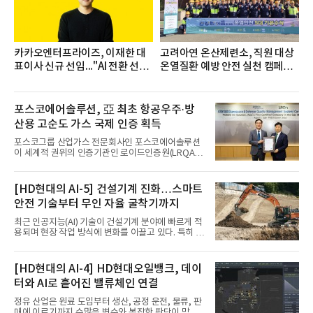
카카오엔터프라이즈, 이재한 대
고려아연 온산제련소, 직원 대상
표이사 신규 선임..."AI 전환 선
온열질환 예방 안전 실천 캠페인
도"
실시
포스코에어솔루션, 亞 최초 항공우주·방
산용 고순도 가스 국제 인증 획득
포스코그룹 산업가스 전문회사인 포스코에어솔루션
이 세계적 권위의 인증기관인 로이드인증원(LRQA)
으로부터 아시아 지역 최초로 항공우주 및 방산용 고
순도 희귀가스 제조 분야 국제공인 인증인 ‘항공우주·
방산 품질경영시스템(AS9100D)’을 획득했다.포스코
[HD현대의 AI-5] 건설기계 진화…스마트
에어솔루션은 6일 서울 포스코센터에서 김대연 포스
안전 기술부터 무인 자율 굴착기까지
코에어솔루션 대표, 이일형 로이드인증원(LRQA) 한
국지사 대표 등이 참석한 가운데 ‘항공우주·방산 품질
최근 인공지능(AI) 기술이 건설기계 분야에 빠르게 적
경영시스템(AS9100D)’ 인증수여식을 가졌다고 밝혔
용되며 현장 작업 방식에 변화를 이끌고 있다. 특히 무
다.포스코에어솔루션이 획득한 AS9100D는 국제 품
인 자율화 기술은 작업 효율을 획기적으로 높이며 스
질경영시스템 표준(ISO 9001)을 기반으로 항공우주
마트 건설 현장 구현을 앞당기고 있다.HD현대사이트
및 방위산업의 엄격한 특수 요구사항을 반영한 글로
솔루션은 최근 스위스 건설 현장에서 무인 자율 굴착
[HD현대의 AI-4] HD현대오일뱅크, 데이
벌 표준이다. 특히 미세
기를 투입했다. 실제 공사를 진행한 것은 처음으로, 건
터와 AI로 흩어진 밸류체인 연결
설장비 자율화 기술의 새로운 이정표를 제시했다.이
번에 투입된 무인 자율 굴착기는 유럽 대형 건설그룹
정유 산업은 원료 도입부터 생산, 공정 운전, 물류, 판
키바그(KIBAG)의 스위스 투겐 지역 건설 프로젝트에
매에 이르기까지 수많은 변수와 복잡한 판단이 맞물