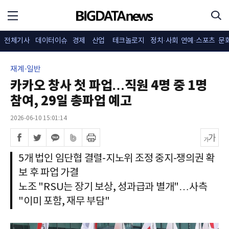
전체기사
데이터이슈
경제
산업
테크놀로지
정치·사회
연예·스포츠
문
재계·일반
카카오 창사 첫 파업…직원 4명 중 1명
참여, 29일 총파업 예고
2026-06-10 15:01:14
5개 법인 임단협 결렬-지노위 조정 중지-쟁의권 확
보 후 파업 가결
노조 "RSU는 장기 보상, 성과급과 별개"…사측
"이미 포함, 재무 부담"