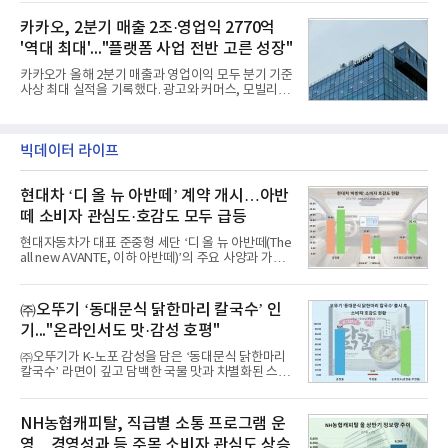
용도가 떨어지는 재래식 무기를 새롭게 활용하는 방
선, 구광모, 신동빈, 박현주, 이해진, 정원주, 함영주,
안이 강구됐다. 또 핵심 구성품 국산화를 통해 수출상
카카오, 2분기 매출 2조·영업익 2770억
김승연, 이재현, 강호동, 김범수, 양종
의 제약을 해소하고자 노력했다. 이러한 LIG넥스원의
'역대 최대'..."플랫폼 사업 전반 고른 성장"
신기술 개발 성과가 집약된 무기체계가 바로 휴대용
지대공 유도무기 ‘신궁’이다.신궁은 이미 2009년 수
카카오가 올해 2분기 매출과 영업이익 모두 분기 기준
출을 위한 개량형 멀티런처 개발을 완료함으로써 기
사상 최대 실적을 기록했다. 광고와 커머스, 모빌리
능 다양화와 계열화 가능성을 선보인 바 있었다. 이번
티, 페이 등 플랫폼 사업이 고르게 성장하며 실적을 견
엔 기존 K-30 30mm 대공포 비호 체계에 신궁을 장착
인했다.카카오는 6일 연결 기준 올해 2분기 매출 2조
하는 개량사업, 일명 ‘비호복합’ 프로젝트가 2009년
985억원, 영업이익 2770억원을 기록했다고 밝혔다.
부터 진행됐
전년 동기 대비 매출은 9%, 영업이익은 36% 늘어난
빅데이터 라이프
수치다. 전년 동기 실적과 증가율은 카카오게임즈와
카카오헬스케어 관련 손익을 중단영업손익으로 반영
현대차 ‘디 올 뉴 아반떼’ 계약 개시…아반
한 기준으로 산출됐다. 지난해 2분기 매출은 1조9175
억원, 영업이익은 2039억원이었다.플랫폼 부문 매출
떼 소비자 관심도·호감도 모두 급등
은 1조2303억원으로 전년 동기 대비 17% 증가했다.
카카오톡 내 광고와 커머스 사업을 아우르는 톡비즈
현대자동차가 대표 준중형 세단 ‘디 올 뉴 아반떼(The
매출은 6432억원
all new AVANTE, 이하 아반떼)’의 주요 사양과 가격
을 공개하고 5일부터 계약을 시작한다고 밝혔다.아반
떼는 6년 만에 선보이는 8세대 완전변경 모델로, ▲정
교한 선과 면을 중심으로 완성한 파격적인 디자인 ▲
㈜오뚜기 ‘동대문식 닭한마리 칼국수’ 인
과거 중형 세단 수준으로 확대된 차체 제원 ▲글로벌
기..."온라인서도 맛·감성 호평"
최고 수준의 안전성 ▲성능과 효율을 동시에 높인 주
행 완성도 ▲첨단 편의 및 디지털 사양 적용 등을 통해
㈜오뚜기가 K-노포 감성을 담은 ‘동대문식 닭한마리
글로벌 준중형 세단의 새로운 기준을 세웠다.아반떼
칼국수’ 라면이 깊고 담백한 국물 맛과 차별화된 스토
는 가솔린 2.0과 1.6 하이브리드 두 가지 파워트레인
리로 출시 초기부터 높은 인기를 얻고 있다고 4일 밝
과 모던, 프리미엄, 인스퍼레이션 세 가지 트림으로
혔다.‘동대문식 닭한마리 칼국수’는 예상을 뛰어넘는
운영된다.◆ 디자인·공간·안전·성능 전반에서 차급을
소비자 호응에 힘입어 지난 7월 13일 첫 선을 보인 지
NH농협캐피탈, 직급별 소통 프로그램 운
넘
단 18일 만에 누적 판매량 50만 개를 돌파하는 성과를
영…경영성과 등 주목 소비자 관심도 상승
거두었다.이번 신제품은 개발진이 전국의 닭한마리