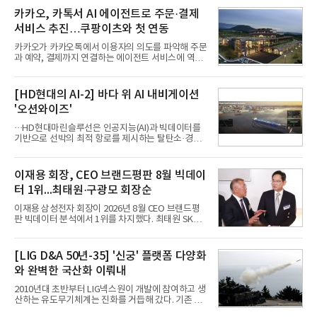
카카오, 카톡서 AI 에이전트로 주문·결제
서비스 추진…쿠팡이츠와 첫 연동
카카오가 카카오톡에서 이용자의 의도를 파악해 주문
과 예약, 결제까지 연결하는 에이전트 서비스에 역량
을 집중한다. 음식 배달을 시작으로 커머스와 예약, 여
행 등으로 적용 범위를 넓혀 AI를 새로운 톡비즈 성장
축으로 만들겠다는 구상이다.정신아 카카오 대표는 6
[HD현대의 AI-2] 바다 위 AI 내비게이션
일 열린 2분기 실적 발표 컨퍼런스콜에서 "AI는 톡비
'오션와이즈'
즈 성장 재점화의 핵심이자 주요 매출원으로 자리 잡
을 것"이라며 이같은 AI 사업 전략을 공개했다. 카카
···HD현대마린슬루선은 인공지능(AI)과 빅데이터를
오는 이날 함께 발표한 2분기 연결 매출이 전년 동기
기반으로 선박의 최적 항로를 제시하는 탈탄소·경제
대비 9% 증가한 2조985억원, 영업이익은 36% 늘어
운항 솔루션 ‘오션와이즈’를 운영하고 있다. 별도의
난 2770억원이라고 밝혔다. 매출과 영업이익 모두 분
장비 설치 없이 일고리즘 만으로 선박의 탄소 배출량
기 기준 역대 최대치다. 카카오는 플랫폼 부문 매출이
을 모니터링 및 예측하며, 연료 소비를 최소화하는 운
이재용 회장, CEO 브랜드평판 8월 빅데이
17% 증가하
항 가이드라인을 제공한다.오션와이즈의 핵심 기능은
터 1위...최태원·구광모 회장순
CI(탄소집약도지수) 실시간 관리 예측, 시 기반 최적
항로 추천, 선단 관리 등이다. HD현대오일뱅크와의
이재용 삼성전자 회장이 2026년 8월 CEO 브랜드평
실증에서는 총 13개 구간, 10만6000km 항해를 통해
판 빅데이터 분석에서 1위를 차지했다. 최태원 SK그
평균 5.3%의 연료 질감 효과를 입증했다. 이는 연간 1
룹 회장과 구광모 LG그룹 회장이 뒤를 이었다.6일 한
만t의 연료를 사용하는 선박 1척 기준 약 3억5000만
국기업평판연구소(소장 구창환)는 빅데이터뉴스와
원의 비용 절감에 해당한다.주목할 점은 오션와이즈
함께 60명의 CEO 브랜드를 대상으로 2026년 7월 6
[LIG D&A 50년-35] '신궁' 플랫폼 다양화
의 핵심
일부터 8월 6일까지 수집된 소비자 빅데이터
와 완벽한 국산화 이뤄내
7,395,735건을 분석한 결과, 삼성 이재용 회장이 브
랜드평판지수 1,984,715를 기록하며 8월 1위에 올랐
2010년대 초반부터 LIG넥스원이 개발에 참여하고 생
다고 밝혔다. 분석에 활용된 빅데이터는 지난 7월
산하는 유도무기체계는 진화를 거듭해 갔다. 기존 무
(14,233,797건) 대비 48.04% 감소한 수치다.8월
기체계에 기반한 새로운 기능이 추가되기도 하고, 활
CEO 브랜드평판 30위 순위는 이재용, 최태원, 정의