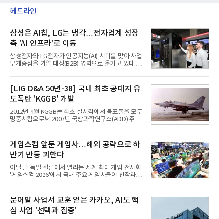
헤드라인
삼성은 AI칩, LG는 냉각…전자업계 성장
축 'AI 인프라'로 이동
삼성전자와 LG전자가 인공지능(AI) 시대를 맞아 사업
무게중심을 기업 대상(B2B) 영역으로 옮기고 있다.
TV와 생활가전 등 전통적인 소비자 시장이 성숙기에
접어든 가운데 삼성전자는 AI 반도체를 중심으로 데
이터센터 생태계 공략을 강화하고 LG전자는 냉각솔
[LIG D&A 50년-38] 국내 최초 공대지 유
루션·전장·로봇 등 기업용 솔루션 사업 확대에 속도를
도폭탄 'KGGB' 개발
내고 있다.9일 업계에 따르면 LG전자는 2분기 생활가
전과 프리미엄 제품 경쟁력에 더해 B2B 사업 확대 효
2012년 4월 KGGB는 최초 실사격에서 목표물을 모두
과로 수익성을 방어한 반면 삼성전자는 디바이스경험
명중시킴으로써 2007년 국방과학연구소(ADD) 주관
(DX) 부문의 TV·생활가전 수익성이 악화됐다. 대신 삼
으로 시작된 KGGB 개발사업에 LIG넥스원은 시제업
성은 AI 메모리 등 반도체 사업을 중심으로 새로운 성
체로 참여했다. 체계개발에는 총 400여억 원의 개발
장 동력을 확보하는 데 집중하고 있다.LG전자는 B2B
비와 62개월의 기간이 소요됐다. 한국형 GPS 유도폭
게임스컴 앞둔 게임사…해외 공략으로 하
사업 확대
탄 KGGB(Korea GPS Guided Bomb)는 국내 최초
반기 반등 꾀한다
의 공대지 유도폭탄으로 2012년에 최종 전투용 적합
판정을 받았다.우리 공군이 운용하는 모든 전투기에
이달 말 독일 쾰른에서 열리는 세계 최대 게임 전시회
탑재할 수 있는 KGGB는 일반목적폭탄(General
'게임스컴 2026'에서 국내 주요 게임사들이 신작과 글
Purpose Bomb)에 장착하여 운용토록 개발됐다.이
로벌 전략을 공개한다. 상반기 게임사들의 실적이 업
는 현재 군에서 보유하고 있는 상당량의 일반목적폭
체별로 엇갈린 가운데 하반기 신작 흥행과 해외 시장
탄을 활용하기 위한 취지였다.항공기에 장착된 KGGB
성과가 실적을 좌우할 핵심 변수로 떠오르고 있다.8일
문어발 사업서 교훈 얻은 카카오, AI도 핵
는 조종사가 휴대하는 명령통신장치(PDU, P
업계에 따르면 올해 상반기 게임업계는 기업별 성적
심 사업 '선택과 집중'
표가 크게 갈렸다. 대표적으로 크래프톤은 'PUBG: 배