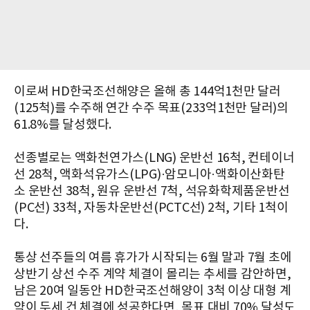
이로써 HD한국조선해양은 올해 총 144억1천만 달러
(125척)를 수주해 연간 수주 목표(233억1천만 달러)의
61.8%를 달성했다.
선종별로는 액화천연가스(LNG) 운반선 16척, 컨테이너
선 28척, 액화석유가스(LPG)·암모니아·액화이산화탄
소 운반선 38척, 원유 운반선 7척, 석유화학제품운반선
(PC선) 33척, 자동차운반선(PCTC선) 2척, 기타 1척이
다.
통상 선주들의 여름 휴가가 시작되는 6월 말과 7월 초에
상반기 상선 수주 계약 체결이 몰리는 추세를 감안하면,
남은 20여 일동안 HD한국조선해양이 3척 이상 대형 계
약이 두세 건 체결에 성공한다면, 목표 대비 70% 달성도