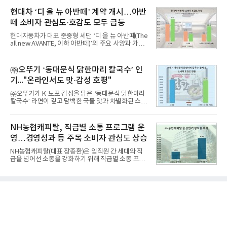
이 순으로 뒤를 이었다.7일 한국기업평판연구소(소장
월 교육서비스 상장기업 브랜드평판 순위는 메가스터
구창환)는 산업통상자원부 공공기관 41개 브랜드를
현대차 ‘디 올 뉴 아반떼’ 계약 개시…아반
디교육, 대교, 디지
대상으로 지난 7월 7일부터 8월 7일까지 수집된 소비
떼 소비자 관심도·호감도 모두 급등
자 빅데이터 91,102,549건을 분석한 결과, 한국전력
공사가 브랜드평판지수 10,670,633을 기록하며 8월
현대자동차가 대표 준중형 세단 ‘디 올 뉴 아반떼(The
1위에 올랐다고 밝혔다. 분석에 활용된 빅데이터는 지
all new AVANTE, 이하 아반떼)’의 주요 사양과 가격
난 7월(88,893,823건) 대비 2.48% 증가한 수치다.연
을 공개하고 5일부터 계약을 시작한다고 밝혔다.아반
구소에 따르면 8월 산업통상자원부 공공기관 브랜드
떼는 6년 만에 선보이는 8세대 완전변경 모델로, ▲정
평판 30위 순위는 한국전력공사, 한국가스공사, 한국
교한 선과 면을 중심으로 완성한 파격적인 디자인 ▲
㈜오뚜기 ‘동대문식 닭한마리 칼국수’ 인
수력원자력, 한국석
과거 중형 세단 수준으로 확대된 차체 제원 ▲글로벌
기..."온라인서도 맛·감성 호평"
최고 수준의 안전성 ▲성능과 효율을 동시에 높인 주
행 완성도 ▲첨단 편의 및 디지털 사양 적용 등을 통해
㈜오뚜기가 K-노포 감성을 담은 ‘동대문식 닭한마리
글로벌 준중형 세단의 새로운 기준을 세웠다.아반떼
칼국수’ 라면이 깊고 담백한 국물 맛과 차별화된 스토
는 가솔린 2.0과 1.6 하이브리드 두 가지 파워트레인
리로 출시 초기부터 높은 인기를 얻고 있다고 4일 밝
과 모던, 프리미엄, 인스퍼레이션 세 가지 트림으로
혔다.‘동대문식 닭한마리 칼국수’는 예상을 뛰어넘는
운영된다.◆ 디자인·공간·안전·성능 전반에서 차급을
소비자 호응에 힘입어 지난 7월 13일 첫 선을 보인 지
NH농협캐피탈, 직급별 소통 프로그램 운
넘
단 18일 만에 누적 판매량 50만 개를 돌파하는 성과를
영…경영성과 등 주목 소비자 관심도 상승
거두었다.이번 신제품은 개발진이 전국의 닭한마리
전문점을 직접 찾아 다니며 최적의 육수 비율을 완성
NH농협캐피탈(대표 장종환)은 임직원 간 세대와 직
했다. 자극적이지 않으면서도 깊은 닭육수에 마늘의
급을 넘어선 소통을 강화하기 위해 직급별 소통 프로
개운한 풍미를 더했으며, 국물이 잘 배어들면서도 쫄
그램'너하(NH)고, 나하(NH)고, NH GO!'를 지난 27일
깃한 식감이 살아있는 칼국수 면발을 정교하게 구현
부터 30일까지 서울 원센티널 NH농협캐피탈타워 22
했다는게 회사측의 설명이다.실제 현장 시식 행사에
층에서 운영했다고 31일 밝혔다.이번 프로그램은 경
서도
영지원부 홍보팀과 2026년 새로이(e)＊가 공동 주관
했으며, ▲팀장·부장(7.27), ▲계장·주임(7.28), ▲과
장·차장(7.29), ▲대리(7.30) 등 직급별로 총 4회에 걸
쳐 진행됐다.참고로 새로이(e)는 NH농협캐피탈 MZ
세대들로(과장~계장) 구성된 자율 참여조직으로, 조