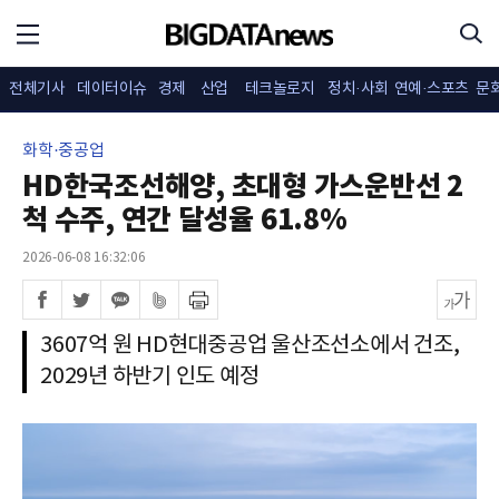
전체기사
데이터이슈
경제
산업
테크놀로지
정치·사회
연예·스포츠
문
화학·중공업
HD한국조선해양, 초대형 가스운반선 2
척 수주, 연간 달성율 61.8%
2026-06-08 16:32:06
3607억 원 HD현대중공업 울산조선소에서 건조,
2029년 하반기 인도 예정