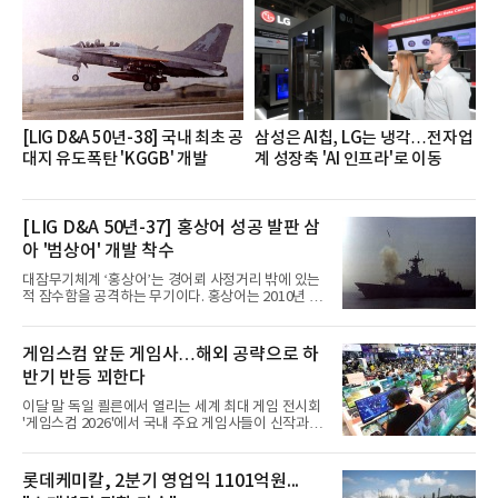
[LIG D&A 50년-38] 국내 최초 공
삼성은 AI칩, LG는 냉각…전자업
대지 유도폭탄 'KGGB' 개발
계 성장축 'AI 인프라'로 이동
[LIG D&A 50년-37] 홍상어 성공 발판 삼
아 '범상어' 개발 착수
대잠무기체계 ‘홍상어’는 경어뢰 사정거리 밖에 있는
적 잠수함을 공격하는 무기이다. 홍상어는 2010년 넥
스원퓨처 시절 진해하우스에서 최초 생산돼 전력화가
이뤄졌다. 이후 2012년 한국형 구축함(KDX-1) 이상
의 함정에 실전 배치됐다.그해 7월 해군은 동해상에서
게임스컴 앞둔 게임사…해외 공략으로 하
성능 검증을 위해 홍상어 시험발사를 실시했다. 이때
반기 반등 꾀한다
홍상어가 목표 지점에서 입수한 후 표적을 타격하지
못하고 물속에서 멈춰버리는 예상 밖의 일이 벌어졌
이달 말 독일 쾰른에서 열리는 세계 최대 게임 전시회
다. 2차 품질확인 사격 시험에서도 만족스러운 결과를
'게임스컴 2026'에서 국내 주요 게임사들이 신작과 글
얻지 못했다. 완벽한 신뢰성 확보를 위해 LIG넥스원은
로벌 전략을 공개한다. 상반기 게임사들의 실적이 업
국방과학연구소(ADD) 테스크포스(TF)와 합심해 본
체별로 엇갈린 가운데 하반기 신작 흥행과 해외 시장
격적인 개선 작업에 착수했다.홍상어 유도탄의 모든
성과가 실적을 좌우할 핵심 변수로 떠오르고 있다.8일
롯데케미칼, 2분기 영업익 1101억원...
분야를
업계에 따르면 올해 상반기 게임업계는 기업별 성적