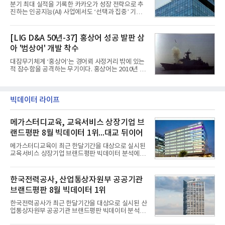
틀그라운드'의 안정적인 성장에 힘입어 상반기 연결
분기 최대 실적을 기록한 카카오가 성장 전략으로 추
기준 매출 2조6616억원, 영업이익 9725억원으로 역
진하는 인공지능(AI) 사업에서도 ‘선택과 집중’ 기조
대 최대 실적을 기록했다. 엔씨도 올해 출시한 '아이온
를 강화하고 있다. 경쟁사들이 AI 데이터센터 등 인프
2' 등에 힘입어 호실적을 거둘 것으로 전망된다.반면
라 투자에 나서는 것과 달리, 카카오는 ‘카카오톡’이
넷마블은 2분기 매출이 증가했지만 영업이익은 전년
라는 플랫폼 경쟁력을 활용한 AI 에이전트 서비스에
[LIG D&A 50년-37] 홍상어 성공 발판 삼
동기 대
집중하는 전략이다. 과거 무리한 사업 확장 과정에서
아 '범상어' 개발 착수
겪었던 시행착오를 되풀이하지 않고 핵심 역량에 집
중하겠다는 취지로 풀이된다.7일 업계에 따르면 카카
대잠무기체계 ‘홍상어’는 경어뢰 사정거리 밖에 있는
오는 올해 2분기 연결 기준 매출 2조985억원, 영업이
적 잠수함을 공격하는 무기이다. 홍상어는 2010년 넥
익 2770억원을 기록했다. 전년 동기 대비 매출과 영업
스원퓨처 시절 진해하우스에서 최초 생산돼 전력화가
이익은 각각 9%, 36% 증가해 모두 분기 기준 역대
이뤄졌다. 이후 2012년 한국형 구축함(KDX-1) 이상
최대치다. 상반기 기준 매출은 4조405억원, 영업이익
의 함정에 실전 배치됐다.그해 7월 해군은 동해상에서
은 4884억
성능 검증을 위해 홍상어 시험발사를 실시했다. 이때
빅데이터 라이프
홍상어가 목표 지점에서 입수한 후 표적을 타격하지
못하고 물속에서 멈춰버리는 예상 밖의 일이 벌어졌
메가스터디교육, 교육서비스 상장기업 브
다. 2차 품질확인 사격 시험에서도 만족스러운 결과를
얻지 못했다. 완벽한 신뢰성 확보를 위해 LIG넥스원은
랜드평판 8월 빅데이터 1위...대교 뒤이어
국방과학연구소(ADD) 테스크포스(TF)와 합심해 본
격적인 개선 작업에 착수했다.홍상어 유도탄의 모든
메가스터디교육이 최근 한달기간을 대상으로 실시된
분야를
교육서비스 상장기업 브랜드평판 빅데이터 분석에서
1위를 차지했다. 대교와 디지털대상이 뒤를 이었다.7
일 한국기업평판연구소(소장 구창환)는 국내 교육서
비스 상장기업 브랜드를 대상으로 지난 7월 7일부터
한국전력공사, 산업통상자원부 공공기관
8월 7일까지 수집된 소비자 빅데이터 10,074,233건
브랜드평판 8월 빅데이터 1위
을 분석한 결과, 메가스터디교육이 브랜드평판지수
1,710,926을 기록하며 8월 1위에 올랐다고 밝혔다.
한국전력공사가 최근 한달기간을 대상으로 실시된 산
분석에 활용된 빅데이터는 지난 7월(9,491,206건) 대
업통상자원부 공공기관 브랜드평판 빅데이터 분석에
비 6.14% 증가한 수치로, 교육서비스 상장기업 브랜
서 1위를 차지했다. 한국가스공사와 한국수력원자력
드에 대한 소비자 관심이 확대됐다.연구소에 따르면 8