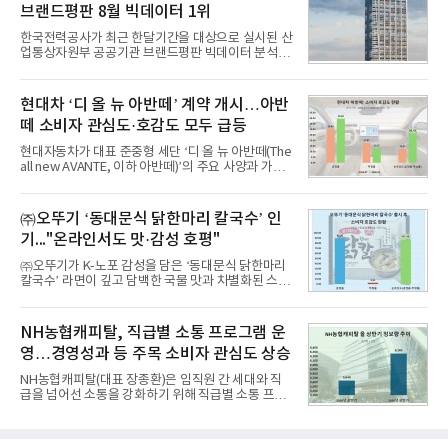
브랜드평판 8월 빅데이터 1위
을 분석한 결과, 메가스터디교육이 브랜드평판지수
1,710,926을 기록하며 8월 1위에 올랐다고 밝혔다.
한국전력공사가 최근 한달기간을 대상으로 실시된 산
분석에 활용된 빅데이터는 지난 7월(9,491,206건) 대
업통상자원부 공공기관 브랜드평판 빅데이터 분석에
비 6.14% 증가한 수치로, 교육서비스 상장기업 브랜
서 1위를 차지했다. 한국가스공사와 한국수력원자력
드에 대한 소비자 관심이 확대됐다.연구소에 따르면 8
이 순으로 뒤를 이었다.7일 한국기업평판연구소(소장
월 교육서비스 상장기업 브랜드평판 순위는 메가스터
구창환)는 산업통상자원부 공공기관 41개 브랜드를
현대차 ‘디 올 뉴 아반떼’ 계약 개시…아반
디교육, 대교, 디지
대상으로 지난 7월 7일부터 8월 7일까지 수집된 소비
떼 소비자 관심도·호감도 모두 급등
자 빅데이터 91,102,549건을 분석한 결과, 한국전력
공사가 브랜드평판지수 10,670,633을 기록하며 8월
현대자동차가 대표 준중형 세단 ‘디 올 뉴 아반떼(The
1위에 올랐다고 밝혔다. 분석에 활용된 빅데이터는 지
all new AVANTE, 이하 아반떼)’의 주요 사양과 가격
난 7월(88,893,823건) 대비 2.48% 증가한 수치다.연
을 공개하고 5일부터 계약을 시작한다고 밝혔다.아반
구소에 따르면 8월 산업통상자원부 공공기관 브랜드
떼는 6년 만에 선보이는 8세대 완전변경 모델로, ▲정
평판 30위 순위는 한국전력공사, 한국가스공사, 한국
교한 선과 면을 중심으로 완성한 파격적인 디자인 ▲
㈜오뚜기 ‘동대문식 닭한마리 칼국수’ 인
수력원자력, 한국석
과거 중형 세단 수준으로 확대된 차체 제원 ▲글로벌
기..."온라인서도 맛·감성 호평"
최고 수준의 안전성 ▲성능과 효율을 동시에 높인 주
행 완성도 ▲첨단 편의 및 디지털 사양 적용 등을 통해
㈜오뚜기가 K-노포 감성을 담은 ‘동대문식 닭한마리
글로벌 준중형 세단의 새로운 기준을 세웠다.아반떼
칼국수’ 라면이 깊고 담백한 국물 맛과 차별화된 스토
는 가솔린 2.0과 1.6 하이브리드 두 가지 파워트레인
리로 출시 초기부터 높은 인기를 얻고 있다고 4일 밝
과 모던, 프리미엄, 인스퍼레이션 세 가지 트림으로
혔다.‘동대문식 닭한마리 칼국수’는 예상을 뛰어넘는
운영된다.◆ 디자인·공간·안전·성능 전반에서 차급을
소비자 호응에 힘입어 지난 7월 13일 첫 선을 보인 지
NH농협캐피탈, 직급별 소통 프로그램 운
넘
단 18일 만에 누적 판매량 50만 개를 돌파하는 성과를
영…경영성과 등 주목 소비자 관심도 상승
거두었다.이번 신제품은 개발진이 전국의 닭한마리
전문점을 직접 찾아 다니며 최적의 육수 비율을 완성
NH농협캐피탈(대표 장종환)은 임직원 간 세대와 직
했다. 자극적이지 않으면서도 깊은 닭육수에 마늘의
급을 넘어선 소통을 강화하기 위해 직급별 소통 프로
개운한 풍미를 더했으며, 국물이 잘 배어들면서도 쫄
그램'너하(NH)고, 나하(NH)고, NH GO!'를 지난 27일
깃한 식감이 살아있는 칼국수 면발을 정교하게 구현
부터 30일까지 서울 원센티널 NH농협캐피탈타워 22
했다는게 회사측의 설명이다.실제 현장 시식 행사에
층에서 운영했다고 31일 밝혔다.이번 프로그램은 경
서도