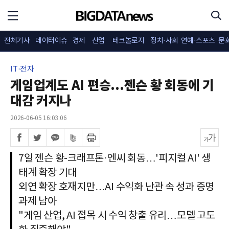
전체기사
데이터이슈
경제
산업
테크놀로지
정치·사회
연예·스포츠
문
IT·전자
게임업계도 AI 편승...젠슨 황 회동에 기
대감 커지나
2026-06-05 16:03:06
7일 젠슨 황-크래프톤·엔씨 회동…'피지컬 AI' 생
태계 확장 기대
외연 확장 호재지만…AI 수익화 난관 속 성과 증명
과제 남아
"게임 산업, AI 접목 시 수익 창출 유리…모델 고도