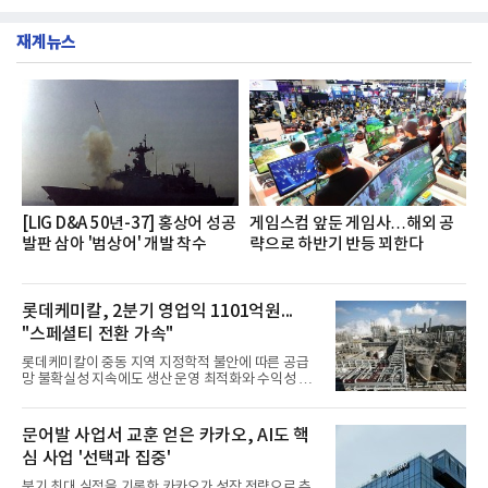
재계뉴스
[LIG D&A 50년-37] 홍상어 성공
게임스컴 앞둔 게임사…해외 공
발판 삼아 '범상어' 개발 착수
략으로 하반기 반등 꾀한다
롯데케미칼, 2분기 영업익 1101억원...
"스페셜티 전환 가속"
롯데케미칼이 중동 지역 지정학적 불안에 따른 공급
망 불확실성 지속에도 생산 운영 최적화와 수익성 중
심의 사업 운영을 통해 전분기에 이어 흑자 기조를 이
어갔다.롯데케미칼이 2026년 2분기 연결 기준 매출
액 5조6864억원, 영업이익 1101억원을 기록했다고 7
문어발 사업서 교훈 얻은 카카오, AI도 핵
일 밝혔다. 사업별로는 기초화학 부문(롯데케미칼 기
심 사업 '선택과 집중'
초소재사업·LC타이탄·LC USA·롯데대산석화)이 매
출 3조9403억원, 영업이익 23억원을 기록했다. 정기
분기 최대 실적을 기록한 카카오가 성장 전략으로 추