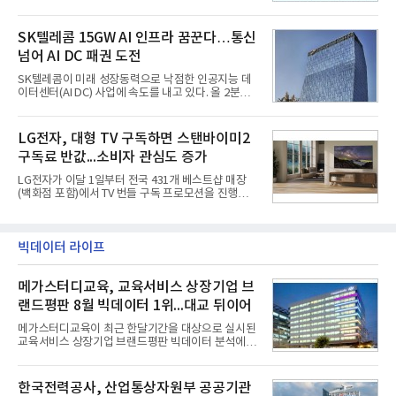
를 강화하고 있다. 경쟁사들이 AI 데이터센터 등 인프
국방과학연구소(ADD) 테스크포스(TF)와 합심해 본
라 투자에 나서는 것과 달리, 카카오는 ‘카카오톡’이
격적인 개선 작업에 착수했다.홍상어 유도탄의 모든
라는 플랫폼 경쟁력을 활용한 AI 에이전트 서비스에
SK텔레콤 15GW AI 인프라 꿈꾼다…통신
분야를
집중하는 전략이다. 과거 무리한 사업 확장 과정에서
넘어 AI DC 패권 도전
겪었던 시행착오를 되풀이하지 않고 핵심 역량에 집
중하겠다는 취지로 풀이된다.7일 업계에 따르면 카카
SK텔레콤이 미래 성장동력으로 낙점한 인공지능 데
오는 올해 2분기 연결 기준 매출 2조985억원, 영업이
이터센터(AI DC) 사업에 속도를 내고 있다. 올 2분기
익 2770억원을 기록했다. 전년 동기 대비 매출과 영업
AI 데이터센터 매출이 90% 이상 급증한 데 이어, 오
이익은 각각 9%, 36% 증가해 모두 분기 기준 역대
는 2035년까지 총 15GW(기가와트) 규모의 AI DC를
최대치다. 상반기 기준 매출은 4조405억원, 영업이익
구축하겠다는 대형 청사진을 제시하면서다. 이에 따
LG전자, 대형 TV 구독하면 스탠바이미2
은 4884억
라 경쟁 구도 역시 이동통신사인 KT, LG유플러스를
구독료 반값...소비자 관심도 증가
넘어 네이버, 삼성SDS 등 IT 인프라 기업으로 확장되
고 있다.7일 SK텔레콤에 따르면 회사는 올해 2분기
LG전자가 이달 1일부터 전국 431개 베스트샵 매장
연결 기준 매출 4조 3591억원, 영업이익 5660억원을
(백화점 포함)에서 TV 번들 구독 프로모션을 진행하고
기록했다. 매출은 전년 동기 대비 0.5%, 영업이익은
있다. 대형 TV 구독 시 스탠바이미2 구독료를 반값 할
67.3% 증가한 수치다. AI DC 사업의 성장에 더해 수
인해주는 프로모션이다.대상 제품은 65·77·83형 올
익성 중심 경영, 그리고 지난해 발생한 일회성 비용에
레드, 75·86·100형 마이크로 RGB, 75·86형 미니
따른 기저효과가 실
RGB 등 거실용 TV로 인기가 높은 베스트셀러 TV 20
빅데이터 라이프
개 모델이며, 동시 구독 계약 시 스탠바이미2(모델명
27LX6TPGA) 구독료를 50% 할인 받을 수 있다. 프로
메가스터디교육, 교육서비스 상장기업 브
모션 대상 모델과 혜택, 구독료 등 프로모션 세부 사항
은 베스트샵 판매 매니저에게 문의하면 자세히 안내
랜드평판 8월 빅데이터 1위...대교 뒤이어
받을 수 있다.LG TV를 구독으로 이용하면 최대 6년까
지 구독 계약기간 내 무상 A/S를 받을 수 있으며, 이사
메가스터디교육이 최근 한달기간을 대상으로 실시된
등으로 이전
교육서비스 상장기업 브랜드평판 빅데이터 분석에서
1위를 차지했다. 대교와 디지털대상이 뒤를 이었다.7
일 한국기업평판연구소(소장 구창환)는 국내 교육서
비스 상장기업 브랜드를 대상으로 지난 7월 7일부터
한국전력공사, 산업통상자원부 공공기관
8월 7일까지 수집된 소비자 빅데이터 10,074,233건