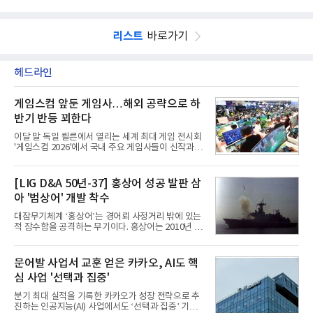
리스트
바로가기
헤드라인
게임스컴 앞둔 게임사…해외 공략으로 하
반기 반등 꾀한다
이달 말 독일 쾰른에서 열리는 세계 최대 게임 전시회
'게임스컴 2026'에서 국내 주요 게임사들이 신작과 글
로벌 전략을 공개한다. 상반기 게임사들의 실적이 업
체별로 엇갈린 가운데 하반기 신작 흥행과 해외 시장
성과가 실적을 좌우할 핵심 변수로 떠오르고 있다.8일
[LIG D&A 50년-37] 홍상어 성공 발판 삼
업계에 따르면 올해 상반기 게임업계는 기업별 성적
아 '범상어' 개발 착수
표가 크게 갈렸다. 대표적으로 크래프톤은 'PUBG: 배
틀그라운드'의 안정적인 성장에 힘입어 상반기 연결
대잠무기체계 ‘홍상어’는 경어뢰 사정거리 밖에 있는
기준 매출 2조6616억원, 영업이익 9725억원으로 역
적 잠수함을 공격하는 무기이다. 홍상어는 2010년 넥
대 최대 실적을 기록했다. 엔씨도 올해 출시한 '아이온
스원퓨처 시절 진해하우스에서 최초 생산돼 전력화가
2' 등에 힘입어 호실적을 거둘 것으로 전망된다.반면
이뤄졌다. 이후 2012년 한국형 구축함(KDX-1) 이상
넷마블은 2분기 매출이 증가했지만 영업이익은 전년
의 함정에 실전 배치됐다.그해 7월 해군은 동해상에서
문어발 사업서 교훈 얻은 카카오, AI도 핵
동기 대
성능 검증을 위해 홍상어 시험발사를 실시했다. 이때
심 사업 '선택과 집중'
홍상어가 목표 지점에서 입수한 후 표적을 타격하지
못하고 물속에서 멈춰버리는 예상 밖의 일이 벌어졌
분기 최대 실적을 기록한 카카오가 성장 전략으로 추
다. 2차 품질확인 사격 시험에서도 만족스러운 결과를
진하는 인공지능(AI) 사업에서도 ‘선택과 집중’ 기조
얻지 못했다. 완벽한 신뢰성 확보를 위해 LIG넥스원은