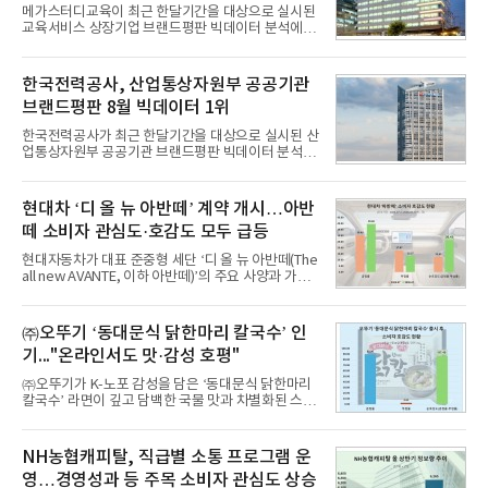
격적인 개선 작업에 착수했다.홍상어 유도탄의 모든
메가스터디교육이 최근 한달기간을 대상으로 실시된
분야를
교육서비스 상장기업 브랜드평판 빅데이터 분석에서
1위를 차지했다. 대교와 디지털대상이 뒤를 이었다.7
일 한국기업평판연구소(소장 구창환)는 국내 교육서
비스 상장기업 브랜드를 대상으로 지난 7월 7일부터
한국전력공사, 산업통상자원부 공공기관
8월 7일까지 수집된 소비자 빅데이터 10,074,233건
브랜드평판 8월 빅데이터 1위
을 분석한 결과, 메가스터디교육이 브랜드평판지수
1,710,926을 기록하며 8월 1위에 올랐다고 밝혔다.
한국전력공사가 최근 한달기간을 대상으로 실시된 산
분석에 활용된 빅데이터는 지난 7월(9,491,206건) 대
업통상자원부 공공기관 브랜드평판 빅데이터 분석에
비 6.14% 증가한 수치로, 교육서비스 상장기업 브랜
서 1위를 차지했다. 한국가스공사와 한국수력원자력
드에 대한 소비자 관심이 확대됐다.연구소에 따르면 8
이 순으로 뒤를 이었다.7일 한국기업평판연구소(소장
월 교육서비스 상장기업 브랜드평판 순위는 메가스터
구창환)는 산업통상자원부 공공기관 41개 브랜드를
현대차 ‘디 올 뉴 아반떼’ 계약 개시…아반
디교육, 대교, 디지
대상으로 지난 7월 7일부터 8월 7일까지 수집된 소비
떼 소비자 관심도·호감도 모두 급등
자 빅데이터 91,102,549건을 분석한 결과, 한국전력
공사가 브랜드평판지수 10,670,633을 기록하며 8월
현대자동차가 대표 준중형 세단 ‘디 올 뉴 아반떼(The
1위에 올랐다고 밝혔다. 분석에 활용된 빅데이터는 지
all new AVANTE, 이하 아반떼)’의 주요 사양과 가격
난 7월(88,893,823건) 대비 2.48% 증가한 수치다.연
을 공개하고 5일부터 계약을 시작한다고 밝혔다.아반
구소에 따르면 8월 산업통상자원부 공공기관 브랜드
떼는 6년 만에 선보이는 8세대 완전변경 모델로, ▲정
평판 30위 순위는 한국전력공사, 한국가스공사, 한국
교한 선과 면을 중심으로 완성한 파격적인 디자인 ▲
㈜오뚜기 ‘동대문식 닭한마리 칼국수’ 인
수력원자력, 한국석
과거 중형 세단 수준으로 확대된 차체 제원 ▲글로벌
기..."온라인서도 맛·감성 호평"
최고 수준의 안전성 ▲성능과 효율을 동시에 높인 주
행 완성도 ▲첨단 편의 및 디지털 사양 적용 등을 통해
㈜오뚜기가 K-노포 감성을 담은 ‘동대문식 닭한마리
글로벌 준중형 세단의 새로운 기준을 세웠다.아반떼
칼국수’ 라면이 깊고 담백한 국물 맛과 차별화된 스토
는 가솔린 2.0과 1.6 하이브리드 두 가지 파워트레인
리로 출시 초기부터 높은 인기를 얻고 있다고 4일 밝
과 모던, 프리미엄, 인스퍼레이션 세 가지 트림으로
혔다.‘동대문식 닭한마리 칼국수’는 예상을 뛰어넘는
운영된다.◆ 디자인·공간·안전·성능 전반에서 차급을
소비자 호응에 힘입어 지난 7월 13일 첫 선을 보인 지
NH농협캐피탈, 직급별 소통 프로그램 운
넘
단 18일 만에 누적 판매량 50만 개를 돌파하는 성과를
영…경영성과 등 주목 소비자 관심도 상승
거두었다.이번 신제품은 개발진이 전국의 닭한마리