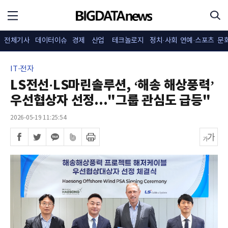
전체기사
데이터이슈
경제
산업
테크놀로지
정치·사회
연예·스포츠
문
IT·전자
LS전선·LS마린솔루션, ‘해송 해상풍력’
우선협상자 선정..."그룹 관심도 급등"
2026-05-19 11:25:54