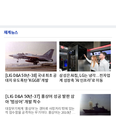
재계뉴스
[LIG D&A 50년-38] 국내 최초 공
삼성은 AI칩, LG는 냉각…전자업
대지 유도폭탄 'KGGB' 개발
계 성장축 'AI 인프라'로 이동
[LIG D&A 50년-37] 홍상어 성공 발판 삼
아 '범상어' 개발 착수
대잠무기체계 ‘홍상어’는 경어뢰 사정거리 밖에 있는
적 잠수함을 공격하는 무기이다. 홍상어는 2010년 넥