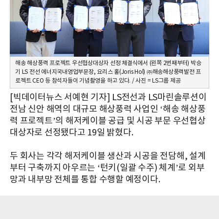
해송 해상풍력 프로젝트 우선협상대상자 선정 체결식에서 (왼쪽 2번째부터) 박승
기 LS 전선 에너지국내영업부문장, 요리스 홀(Joris Hol) ㈜해송해상풍력발전 프
로젝트 CEO 등 참석자들이 기념촬영을 하고 있다. / 사진 = LS그룹 제공
[빅데이터뉴스 서예현 기자] LS전선과 LS마린솔루션이
전남 신안 해역의 대규모 해상풍력 사업인 ‘해송 해상풍
력 프로젝트’의 해저케이블 공급 및 시공 부문 우선협상
대상자로 선정됐다고 19일 밝혔다.
두 회사는 각각 해저케이블 생산과 시공을 전담해, 설계
부터 구축까지 아우르는 ‘턴키(일괄 수주) 체계’로 외부
망과 내부망 전체를 통합 수행할 예정이다.