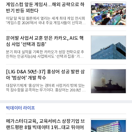
장 동력을 확보하는 데 집중하고 있다.LG전자는 B2B
비와 62개월의 기간이 소요됐다. 한국형 GPS 유도폭
게임스컴 앞둔 게임사…해외 공략으로 하
사업 확대
탄 KGGB(Korea GPS Guided Bomb)는 국내 최초
반기 반등 꾀한다
의 공대지 유도폭탄으로 2012년에 최종 전투용 적합
판정을 받았다.우리 공군이 운용하는 모든 전투기에
이달 말 독일 쾰른에서 열리는 세계 최대 게임 전시회
탑재할 수 있는 KGGB는 일반목적폭탄(General
'게임스컴 2026'에서 국내 주요 게임사들이 신작과 글
Purpose Bomb)에 장착하여 운용토록 개발됐다.이
로벌 전략을 공개한다. 상반기 게임사들의 실적이 업
는 현재 군에서 보유하고 있는 상당량의 일반목적폭
체별로 엇갈린 가운데 하반기 신작 흥행과 해외 시장
탄을 활용하기 위한 취지였다.항공기에 장착된 KGGB
성과가 실적을 좌우할 핵심 변수로 떠오르고 있다.8일
문어발 사업서 교훈 얻은 카카오, AI도 핵
는 조종사가 휴대하는 명령통신장치(PDU, P
업계에 따르면 올해 상반기 게임업계는 기업별 성적
심 사업 '선택과 집중'
표가 크게 갈렸다. 대표적으로 크래프톤은 'PUBG: 배
틀그라운드'의 안정적인 성장에 힘입어 상반기 연결
분기 최대 실적을 기록한 카카오가 성장 전략으로 추
기준 매출 2조6616억원, 영업이익 9725억원으로 역
진하는 인공지능(AI) 사업에서도 ‘선택과 집중’ 기조
대 최대 실적을 기록했다. 엔씨도 올해 출시한 '아이온
를 강화하고 있다. 경쟁사들이 AI 데이터센터 등 인프
2' 등에 힘입어 호실적을 거둘 것으로 전망된다.반면
라 투자에 나서는 것과 달리, 카카오는 ‘카카오톡’이
넷마블은 2분기 매출이 증가했지만 영업이익은 전년
라는 플랫폼 경쟁력을 활용한 AI 에이전트 서비스에
[LIG D&A 50년-37] 홍상어 성공 발판 삼
동기 대
집중하는 전략이다. 과거 무리한 사업 확장 과정에서
아 '범상어' 개발 착수
겪었던 시행착오를 되풀이하지 않고 핵심 역량에 집
중하겠다는 취지로 풀이된다.7일 업계에 따르면 카카
대잠무기체계 ‘홍상어’는 경어뢰 사정거리 밖에 있는
오는 올해 2분기 연결 기준 매출 2조985억원, 영업이
적 잠수함을 공격하는 무기이다. 홍상어는 2010년 넥
익 2770억원을 기록했다. 전년 동기 대비 매출과 영업
스원퓨처 시절 진해하우스에서 최초 생산돼 전력화가
이익은 각각 9%, 36% 증가해 모두 분기 기준 역대
이뤄졌다. 이후 2012년 한국형 구축함(KDX-1) 이상
최대치다. 상반기 기준 매출은 4조405억원, 영업이익
의 함정에 실전 배치됐다.그해 7월 해군은 동해상에서
은 4884억
성능 검증을 위해 홍상어 시험발사를 실시했다. 이때
빅데이터 라이프
홍상어가 목표 지점에서 입수한 후 표적을 타격하지
못하고 물속에서 멈춰버리는 예상 밖의 일이 벌어졌
메가스터디교육, 교육서비스 상장기업 브
다. 2차 품질확인 사격 시험에서도 만족스러운 결과를
얻지 못했다. 완벽한 신뢰성 확보를 위해 LIG넥스원은
랜드평판 8월 빅데이터 1위...대교 뒤이어
국방과학연구소(ADD) 테스크포스(TF)와 합심해 본