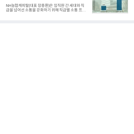
전문점을 직접 찾아 다니며 최적의 육수 비율을 완성
NH농협캐피탈(대표 장종환)은 임직원 간 세대와 직
했다. 자극적이지 않으면서도 깊은 닭육수에 마늘의
급을 넘어선 소통을 강화하기 위해 직급별 소통 프로
개운한 풍미를 더했으며, 국물이 잘 배어들면서도 쫄
그램'너하(NH)고, 나하(NH)고, NH GO!'를 지난 27일
깃한 식감이 살아있는 칼국수 면발을 정교하게 구현
부터 30일까지 서울 원센티널 NH농협캐피탈타워 22
했다는게 회사측의 설명이다.실제 현장 시식 행사에
층에서 운영했다고 31일 밝혔다.이번 프로그램은 경
서도
영지원부 홍보팀과 2026년 새로이(e)＊가 공동 주관
했으며, ▲팀장·부장(7.27), ▲계장·주임(7.28), ▲과
장·차장(7.29), ▲대리(7.30) 등 직급별로 총 4회에 걸
쳐 진행됐다.참고로 새로이(e)는 NH농협캐피탈 MZ
세대들로(과장~계장) 구성된 자율 참여조직으로, 조
직문화 혁신과 업무 효율성 향상을 위한 다양한 활동
을 추진하며,새로운 변화와 이로운 영향력을 조직전
반에 전파하는 역할