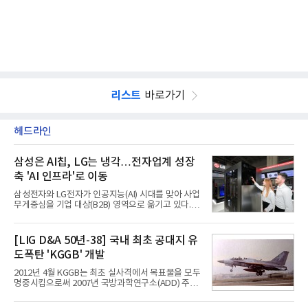
리스트
바로가기
헤드라인
삼성은 AI칩, LG는 냉각…전자업계 성장
축 'AI 인프라'로 이동
삼성전자와 LG전자가 인공지능(AI) 시대를 맞아 사업
무게중심을 기업 대상(B2B) 영역으로 옮기고 있다.
TV와 생활가전 등 전통적인 소비자 시장이 성숙기에
접어든 가운데 삼성전자는 AI 반도체를 중심으로 데
이터센터 생태계 공략을 강화하고 LG전자는 냉각솔
[LIG D&A 50년-38] 국내 최초 공대지 유
루션·전장·로봇 등 기업용 솔루션 사업 확대에 속도를
도폭탄 'KGGB' 개발
내고 있다.9일 업계에 따르면 LG전자는 2분기 생활가
전과 프리미엄 제품 경쟁력에 더해 B2B 사업 확대 효
2012년 4월 KGGB는 최초 실사격에서 목표물을 모두
과로 수익성을 방어한 반면 삼성전자는 디바이스경험
명중시킴으로써 2007년 국방과학연구소(ADD) 주관
(DX) 부문의 TV·생활가전 수익성이 악화됐다. 대신 삼
으로 시작된 KGGB 개발사업에 LIG넥스원은 시제업
성은 AI 메모리 등 반도체 사업을 중심으로 새로운 성
체로 참여했다. 체계개발에는 총 400여억 원의 개발