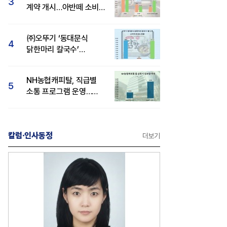
3
계약 개시…아반떼 소비자
관심도·호감도 모두 급등
㈜오뚜기 ‘동대문식
4
닭한마리 칼국수’
인기..."온라인서도 맛·
감성 호평"
NH농협캐피탈, 직급별
5
소통 프로그램 운영…
경영성과 등 주목 소비자
관심도 상승
칼럼·인사동정
더보기