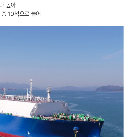
다 높아
 총 10척으로 늘어