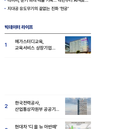
네이버, 분기 최대 매출 기록..."내년부터 AI팩토리 수익 날 것"
지대공 유도무기의 끝없는 진화 '천궁'
빅데이터 라이프
메가스터디교육,
1
교육서비스 상장기업
브랜드평판 8월 빅데이터
1위...대교 뒤이어
한국전력공사,
2
산업통상자원부 공공기관
브랜드평판 8월 빅데이터
1위
현대차 ‘디 올 뉴 아반떼’