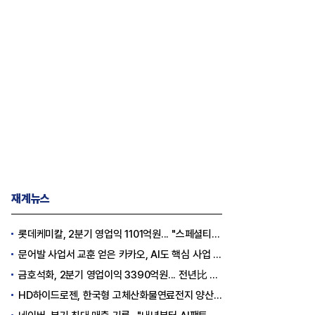
재계뉴스
롯데케미칼, 2분기 영업익 1101억원... "스페셜티 전환 가속"
문어발 사업서 교훈 얻은 카카오, AI도 핵심 사업 '선택과 집중'
금호석화, 2분기 영업이익 3390억원... 전년比 419% 급증
HD하이드로젠, 한국형 고체산화물연료전지 양산체계 구축