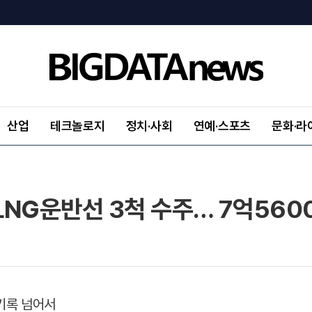
산업
테크놀로지
정치·사회
연예·스포츠
문화·라
NG운반선 3척 수주… 7억560
 기록 넘어서