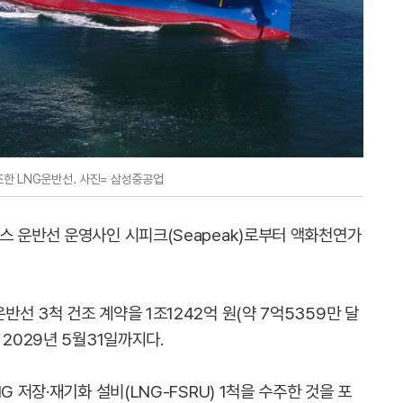
한 LNG운반선. 사진= 삼성중공업
스 운반선 운영사인 시피크(Seapeak)로부터 액화천연가
선 3척 건조 계약을 1조1242억 원(약 7억5359만 달
2029년 5월31일까지다.
G 저장·재기화 설비(LNG-FSRU) 1척을 수주한 것을 포