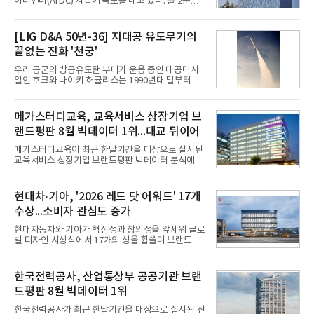
이터센터(AI DC) 사업에 속도를 내고 있다. 올 2분기
AI 데이터센터 매출이 90% 이상 급증한 데 이어, 오
는 2035년까지 총 15GW(기가와트) 규모의 AI DC를
구축하겠다는 대형 청사진을 제시하면서다. 이에 따
[LIG D&A 50년-36] 지대공 유도무기의
라 경쟁 구도 역시 이동통신사인 KT, LG유플러스를
끝없는 진화 '천궁'
넘어 네이버, 삼성SDS 등 IT 인프라 기업으로 확장되
고 있다.7일 SK텔레콤에 따르면 회사는 올해 2분기
우리 공군의 방공유도탄 부대가 운용 중인 대공미사
연결 기준 매출 4조 3591억원, 영업이익 5660억원을
일인 호크와 나이키 허큘리스는 1990년대 말부터 성
기록했다. 매출은 전년 동기 대비 0.5%, 영업이익은
능 면에서 한계를 보이기 시작했다. 이에 따라 정부는
67.3% 증가한 수치다. AI DC 사업의 성장에 더해 수
기존 미사일체계를 대체할 중고도 및 중거리 대공미
익성 중심 경영, 그리고 지난해 발생한 일회성 비용에
사일을 개발하기로 결정했다.처음 KM-SAM 사업으로
메가스터디교육, 교육서비스 상장기업 브
따른 기저효과가 실
불린 이 사업의 명칭은 호크(Iron Hawk, 철매)를 대체
랜드평판 8월 빅데이터 1위...대교 뒤이어
한다는 의미에서 ‘철매Ⅱ’ 로 정해졌다. 철매Ⅱ 개발
사업은 미사일체계 완성 후인 2011년 ‘천궁(天弓)’으
메가스터디교육이 최근 한달기간을 대상으로 실시된
로 다시 장비명이 바뀌었다. 17개 업체와 관련 기관이
교육서비스 상장기업 브랜드평판 빅데이터 분석에서
참여한 가운데 LIG 넥스원은 탐색 개발에서 체계개발
1위를 차지했다. 대교와 디지털대상이 뒤를 이었다.7
완료까지 모든 과정에 참여했다. 1976년 호크 미사일
일 한국기업평판연구소(소장 구창환)는 국내 교육서
창정비 업체로 출발했던 회사가 호크 대체 유도무기
비스 상장기업 브랜드를 대상으로 지난 7월 7일부터
현대차·기아, '2026 레드 닷 어워드' 17개
인 천궁
8월 7일까지 수집된 소비자 빅데이터 10,074,233건
수상...소비자 관심도 증가
을 분석한 결과, 메가스터디교육이 브랜드평판지수
1,710,926을 기록하며 8월 1위에 올랐다고 밝혔다.
현대자동차와 기아가 혁신성과 창의성을 앞세워 글로
분석에 활용된 빅데이터는 지난 7월(9,491,206건) 대
벌 디자인 시상식에서 17개의 상을 휩쓸며 브랜드 경
비 6.14% 증가한 수치로, 교육서비스 상장기업 브랜
쟁력을 다시 한번 입증했다.현대자동차·기아는 '2026
드에 대한 소비자 관심이 확대됐다.연구소에 따르면 8
레드 닷 어워드: 브랜드 & 커뮤니케이션 디자인 부문
월 교육서비스 상장기업 브랜드평판 순위는 메가스터
(Red Dot Design Award: Brand &
한국전력공사, 산업통상부 공공기관 브랜
디교육, 대교, 디지
Communication Design)'에서 최우수상 2개, 본상
드평판 8월 빅데이터 1위
15개를 수상했다고 7일 밝혔다.'레드 닷 어워드'는 독
일 iF, 미국 IDEA와 함께 세계 3대 디자인 시상식으로
한국전력공사가 최근 한달기간을 대상으로 실시된 산