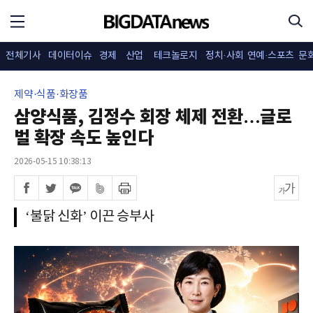
전체기사
데이터이슈
경제
산업
테크놀로지
정치·사회
연예·스포츠
문
제약·식품·화장품
삼양식품, 김정수 회장 체제 전환…글로
벌 확장 속도 높인다
2026-05-15 10:38:13
‘불닭 신화’ 이끈 승부사