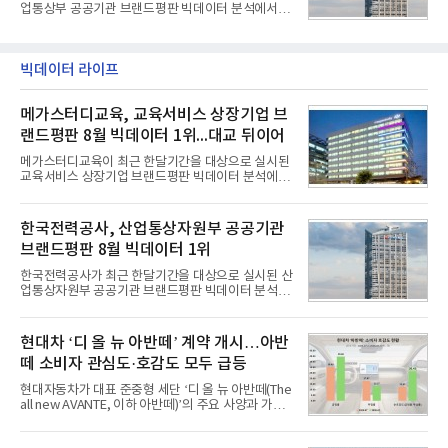
손꼽히는 세계 최대 규모의 디자인 공모전이다. 독일
업통상부 공공기관 브랜드평판 빅데이터 분석에서 1
노르트라인 베스트팔렌 디자인센터(Design
위를 차지했다. 한국가스공사와 한국수력원자력이 순
Zentrum Nordrhein Westfalen)가 주관해 매년 ▲
으로 뒤를 이었다.7일 한국기업평판연구소(소장 구창
제품 디자인 ▲브랜드 & 커뮤니케이션 디자인 ▲디
환)는 산업통상부 공공기관 41개 브랜드를 대상으로
자인 콘셉트 각 부문에서 우수한
지난 7월 7일부터 8월 7일까지 수집된 소비자 빅데이
빅데이터 라이프
터 91,102,549건을 분석한 결과, 한국전력공사가 브
랜드평판지수 10,670,633을 기록하며 8월 1위에 올
메가스터디교육, 교육서비스 상장기업 브
랐다고 밝혔다. 분석에 활용된 빅데이터는 지난 7월
(88,893,823건) 대비 2.48% 증가한 수치다.연구소에
랜드평판 8월 빅데이터 1위...대교 뒤이어
따르면 8월 산업통상부 공공기관 브랜드평판 30위 순
위는 한국전력공사, 한국가스공사, 한국수력원자력,
메가스터디교육이 최근 한달기간을 대상으로 실시된
한국석유공사, 한전
교육서비스 상장기업 브랜드평판 빅데이터 분석에서
1위를 차지했다. 대교와 디지털대상이 뒤를 이었다.7
일 한국기업평판연구소(소장 구창환)는 국내 교육서
비스 상장기업 브랜드를 대상으로 지난 7월 7일부터
한국전력공사, 산업통상자원부 공공기관
8월 7일까지 수집된 소비자 빅데이터 10,074,233건
브랜드평판 8월 빅데이터 1위
을 분석한 결과, 메가스터디교육이 브랜드평판지수
1,710,926을 기록하며 8월 1위에 올랐다고 밝혔다.
한국전력공사가 최근 한달기간을 대상으로 실시된 산
분석에 활용된 빅데이터는 지난 7월(9,491,206건) 대
업통상자원부 공공기관 브랜드평판 빅데이터 분석에
비 6.14% 증가한 수치로, 교육서비스 상장기업 브랜
서 1위를 차지했다. 한국가스공사와 한국수력원자력
드에 대한 소비자 관심이 확대됐다.연구소에 따르면 8
이 순으로 뒤를 이었다.7일 한국기업평판연구소(소장
월 교육서비스 상장기업 브랜드평판 순위는 메가스터
구창환)는 산업통상자원부 공공기관 41개 브랜드를
현대차 ‘디 올 뉴 아반떼’ 계약 개시…아반
디교육, 대교, 디지
대상으로 지난 7월 7일부터 8월 7일까지 수집된 소비
떼 소비자 관심도·호감도 모두 급등
자 빅데이터 91,102,549건을 분석한 결과, 한국전력
공사가 브랜드평판지수 10,670,633을 기록하며 8월
현대자동차가 대표 준중형 세단 ‘디 올 뉴 아반떼(The
1위에 올랐다고 밝혔다. 분석에 활용된 빅데이터는 지
all new AVANTE, 이하 아반떼)’의 주요 사양과 가격
난 7월(88,893,823건) 대비 2.48% 증가한 수치다.연
을 공개하고 5일부터 계약을 시작한다고 밝혔다.아반
구소에 따르면 8월 산업통상자원부 공공기관 브랜드
떼는 6년 만에 선보이는 8세대 완전변경 모델로, ▲정
평판 30위 순위는 한국전력공사, 한국가스공사, 한국