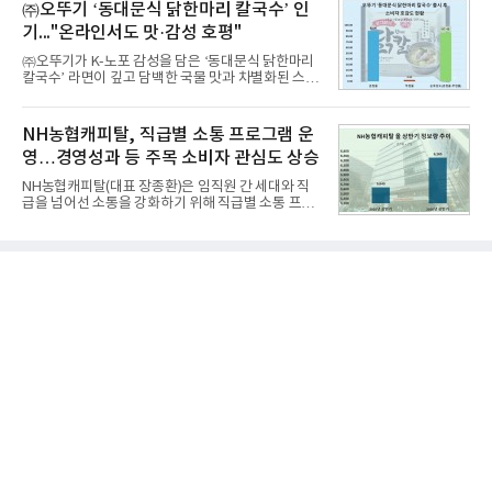
교한 선과 면을 중심으로 완성한 파격적인 디자인 ▲
㈜오뚜기 ‘동대문식 닭한마리 칼국수’ 인
수력원자력, 한국석
과거 중형 세단 수준으로 확대된 차체 제원 ▲글로벌
기..."온라인서도 맛·감성 호평"
최고 수준의 안전성 ▲성능과 효율을 동시에 높인 주
행 완성도 ▲첨단 편의 및 디지털 사양 적용 등을 통해
㈜오뚜기가 K-노포 감성을 담은 ‘동대문식 닭한마리
글로벌 준중형 세단의 새로운 기준을 세웠다.아반떼
칼국수’ 라면이 깊고 담백한 국물 맛과 차별화된 스토
는 가솔린 2.0과 1.6 하이브리드 두 가지 파워트레인
리로 출시 초기부터 높은 인기를 얻고 있다고 4일 밝
과 모던, 프리미엄, 인스퍼레이션 세 가지 트림으로
혔다.‘동대문식 닭한마리 칼국수’는 예상을 뛰어넘는
운영된다.◆ 디자인·공간·안전·성능 전반에서 차급을
소비자 호응에 힘입어 지난 7월 13일 첫 선을 보인 지
NH농협캐피탈, 직급별 소통 프로그램 운
넘
단 18일 만에 누적 판매량 50만 개를 돌파하는 성과를
영…경영성과 등 주목 소비자 관심도 상승
거두었다.이번 신제품은 개발진이 전국의 닭한마리
전문점을 직접 찾아 다니며 최적의 육수 비율을 완성
NH농협캐피탈(대표 장종환)은 임직원 간 세대와 직
했다. 자극적이지 않으면서도 깊은 닭육수에 마늘의
급을 넘어선 소통을 강화하기 위해 직급별 소통 프로
개운한 풍미를 더했으며, 국물이 잘 배어들면서도 쫄
그램'너하(NH)고, 나하(NH)고, NH GO!'를 지난 27일
깃한 식감이 살아있는 칼국수 면발을 정교하게 구현
부터 30일까지 서울 원센티널 NH농협캐피탈타워 22
했다는게 회사측의 설명이다.실제 현장 시식 행사에
층에서 운영했다고 31일 밝혔다.이번 프로그램은 경
서도
영지원부 홍보팀과 2026년 새로이(e)＊가 공동 주관
했으며, ▲팀장·부장(7.27), ▲계장·주임(7.28), ▲과
장·차장(7.29), ▲대리(7.30) 등 직급별로 총 4회에 걸
쳐 진행됐다.참고로 새로이(e)는 NH농협캐피탈 MZ
세대들로(과장~계장) 구성된 자율 참여조직으로, 조
직문화 혁신과 업무 효율성 향상을 위한 다양한 활동
을 추진하며,새로운 변화와 이로운 영향력을 조직전
반에 전파하는 역할