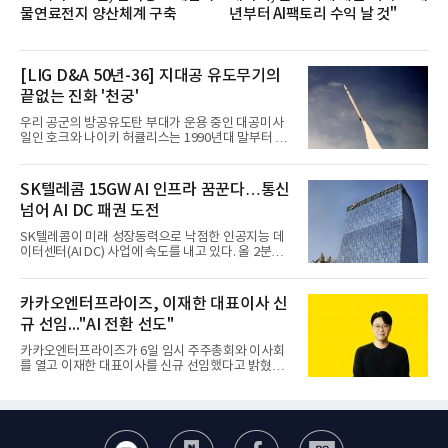
물연료전지 양산체계 구축
년부터 AI팩토리 수익 날 것"
[LIG D&A 50년-36] 지대공 유도무기의
끝없는 진화 '천궁'
우리 공군의 방공유도탄 부대가 운용 중인 대공미사
일인 호크와 나이키 허큘리스는 1990년대 말부터 성
능 면에서 한계를 보이기 시작했다. 이에 따라 정부는
기존 미사일체계를 대체할 중고도 및 중거리 대공미
사일을 개발하기로 결정했다.처음 KM-SAM 사업으로
SK텔레콤 15GW AI 인프라 꿈꾼다…통신
불린 이 사업의 명칭은 호크(Iron Hawk, 철매)를 대체
넘어 AI DC 패권 도전
한다는 의미에서 ‘철매Ⅱ’ 로 정해졌다. 철매Ⅱ 개발
사업은 미사일체계 완성 후인 2011년 ‘천궁(天弓)’으
SK텔레콤이 미래 성장동력으로 낙점한 인공지능 데
로 다시 장비명이 바뀌었다. 17개 업체와 관련 기관이
이터센터(AI DC) 사업에 속도를 내고 있다. 올 2분기
참여한 가운데 LIG 넥스원은 탐색 개발에서 체계개발
AI 데이터센터 매출이 90% 이상 급증한 데 이어, 오
완료까지 모든 과정에 참여했다. 1976년 호크 미사일
는 2035년까지 총 15GW(기가와트) 규모의 AI DC를
창정비 업체로 출발했던 회사가 호크 대체 유도무기
구축하겠다는 대형 청사진을 제시하면서다. 이에 따
카카오엔터프라이즈, 이재한 대표이사 신
인 천궁
라 경쟁 구도 역시 이동통신사인 KT, LG유플러스를
규 선임..."AI 전환 선도"
넘어 네이버, 삼성SDS 등 IT 인프라 기업으로 확장되
고 있다.7일 SK텔레콤에 따르면 회사는 올해 2분기
카카오엔터프라이즈가 6일 임시 주주총회와 이사회
연결 기준 매출 4조 3591억원, 영업이익 5660억원을
를 열고 이재한 대표이사를 신규 선임했다고 밝혔다.
기록했다. 매출은 전년 동기 대비 0.5%, 영업이익은
이 신임 대표는 기술에 대한 이해를 바탕으로 카카오
67.3% 증가한 수치다. AI DC 사업의 성장에 더해 수
엔터프라이즈에서 클라우드인프라·디지털전환(DX)
익성 중심 경영, 그리고 지난해 발생한 일회성 비용에
부문장과 사업부문장을 역임하며 전략 수립부터 사업
따른 기저효과가 실
화까지 전 과정을 이끌어왔다. 카카오엔터프라이즈
합류 전에는 카카오의 시스템엔지니어링 리더로서 카