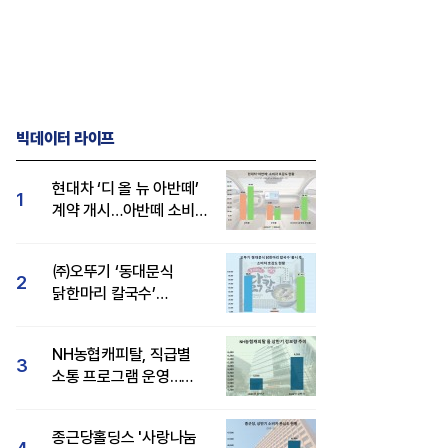
빅데이터 라이프
현대차 ‘디 올 뉴 아반떼’
1
계약 개시…아반떼 소비자
관심도·호감도 모두 급등
㈜오뚜기 ‘동대문식
2
닭한마리 칼국수’
인기..."온라인서도 맛·
감성 호평"
NH농협캐피탈, 직급별
3
소통 프로그램 운영…
경영성과 등 주목 소비자
관심도 상승
종근당홀딩스 '사랑나눔