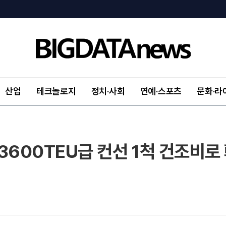
산업
테크놀로지
정치·사회
연예·스포츠
문화·라
3600TEU급 컨선 1척 건조비로 