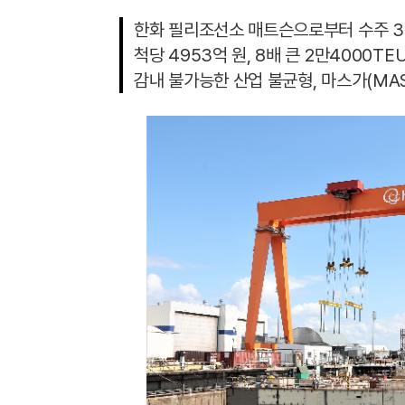
한화 필리조선소 매트슨으로부터 수주 3척
척당 4953억 원, 8배 큰 2만4000T
감내 불가능한 산업 불균형, 마스가(MAS