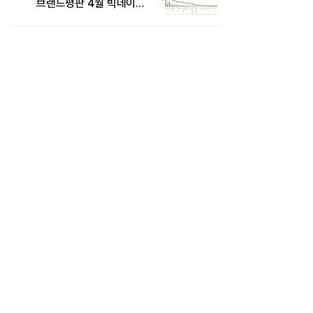
브랜드평판 4월 빅데이터
분석 1위..."평판지수도
상승"