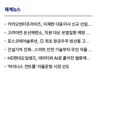
재계뉴스
카카오엔터프라이즈, 이재한 대표이사 신규 선임..."AI 전환 선도"
고려아연 온산제련소, 직원 대상 온열질환 예방 안전 실천 캠페인 실시
포스코에어솔루션, 亞 최초 항공우주·방산용 고순도 가스 국제 인증 획득
건설기계 진화…스마트 안전 기술부터 무인 자율 굴착기까지
HD현대오일뱅크, 데이터와 AI로 흩어진 밸류체인 연결
'하이나스 컨트롤' 자율운항 시장 선도