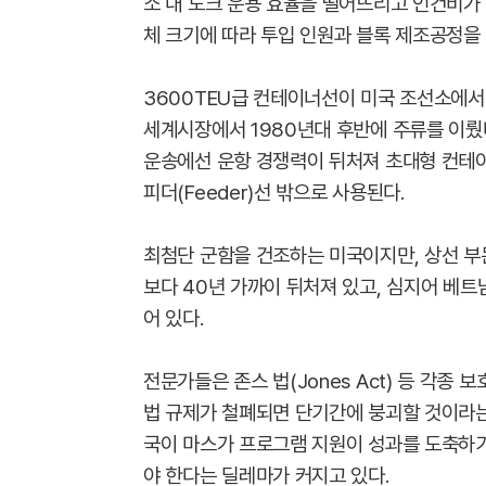
소 내 도크 운용 효율을 떨어뜨리고 인건비가 
체 크기에 따라 투입 인원과 블록 제조공정을 
3600TEU급 컨테이너선이 미국 조선소에서
세계시장에서 1980년대 후반에 주류를 이뤘
운송에선 운항 경쟁력이 뒤처져 초대형 컨테
피더(Feeder)선 밖으로 사용된다.
최첨단 군함을 건조하는 미국이지만, 상선 부
보다 40년 가까이 뒤처져 있고, 심지어 베트
어 있다.
전문가들은 존스 법(Jones Act) 등 각종
법 규제가 철폐되면 단기간에 붕괴할 것이라는
국이 마스가 프로그램 지원이 성과를 도축하
야 한다는 딜레마가 커지고 있다.