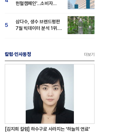
4
헌혈캠페인'…소비자
관심도·호감도 모두 상승
삼다수, 생수 브랜드평판
5
7월 빅데이터 분석 1위...
백산수·동원샘물 순
칼럼·인사동정
더보기
[김지희 칼럼] 하수구로 사라지는 ‘하늘의 연료’