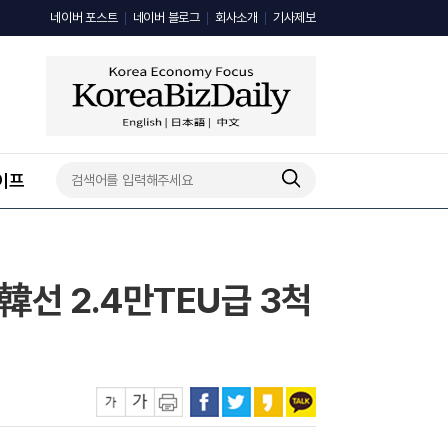
네이버 포스트
네이버 블로그
회사소개
기사제보
이프
韓선 2.4만TEU급 3척