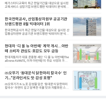
투자유치와 사업 협력 기회를 지원하기 위해 마련됐
메가스터디교육이 최근 한달기간을 대상으로 실시된
다.참여 대상은 창업 7년 이내의 서울 소재 핀테크 스
교육서비스 상장기업 브랜드평판 빅데이터 분석에서
타트업과 중소기업 창업 지원법에 따른 신사업 분야
1위를 차지했다. 대교와 디지털대상이 뒤를 이었다.7
의 창업 10년 이내 기업이다. 참가 신청은 10일부터
일 한국기업평판연구소(소장 구창환)는 국내 교육서
30일까지 스타트업 플러스 홈페이지를 통해 가능하
비스 상장기업 브랜드를 대상으로 지난 7월 7일부터
한국전력공사, 산업통상자원부 공공기관
다.심사를
8월 7일까지 수집된 소비자 빅데이터 10,074,233건
브랜드평판 8월 빅데이터 1위
을 분석한 결과, 메가스터디교육이 브랜드평판지수
1,710,926을 기록하며 8월 1위에 올랐다고 밝혔다.
한국전력공사가 최근 한달기간을 대상으로 실시된 산
분석에 활용된 빅데이터는 지난 7월(9,491,206건) 대
업통상자원부 공공기관 브랜드평판 빅데이터 분석에
비 6.14% 증가한 수치로, 교육서비스 상장기업 브랜
서 1위를 차지했다. 한국가스공사와 한국수력원자력
드에 대한 소비자 관심이 확대됐다.연구소에 따르면 8
이 순으로 뒤를 이었다.7일 한국기업평판연구소(소장
월 교육서비스 상장기업 브랜드평판 순위는 메가스터
구창환)는 산업통상자원부 공공기관 41개 브랜드를
현대차 ‘디 올 뉴 아반떼’ 계약 개시…아반
디교육, 대교, 디지
대상으로 지난 7월 7일부터 8월 7일까지 수집된 소비
떼 소비자 관심도·호감도 모두 급등
자 빅데이터 91,102,549건을 분석한 결과, 한국전력
공사가 브랜드평판지수 10,670,633을 기록하며 8월
현대자동차가 대표 준중형 세단 ‘디 올 뉴 아반떼(The
1위에 올랐다고 밝혔다. 분석에 활용된 빅데이터는 지
all new AVANTE, 이하 아반떼)’의 주요 사양과 가격
난 7월(88,893,823건) 대비 2.48% 증가한 수치다.연
을 공개하고 5일부터 계약을 시작한다고 밝혔다.아반
구소에 따르면 8월 산업통상자원부 공공기관 브랜드
떼는 6년 만에 선보이는 8세대 완전변경 모델로, ▲정
평판 30위 순위는 한국전력공사, 한국가스공사, 한국
교한 선과 면을 중심으로 완성한 파격적인 디자인 ▲
㈜오뚜기 ‘동대문식 닭한마리 칼국수’ 인
수력원자력, 한국석
과거 중형 세단 수준으로 확대된 차체 제원 ▲글로벌
기..."온라인서도 맛·감성 호평"
최고 수준의 안전성 ▲성능과 효율을 동시에 높인 주
행 완성도 ▲첨단 편의 및 디지털 사양 적용 등을 통해
㈜오뚜기가 K-노포 감성을 담은 ‘동대문식 닭한마리
글로벌 준중형 세단의 새로운 기준을 세웠다.아반떼
칼국수’ 라면이 깊고 담백한 국물 맛과 차별화된 스토
는 가솔린 2.0과 1.6 하이브리드 두 가지 파워트레인
리로 출시 초기부터 높은 인기를 얻고 있다고 4일 밝
과 모던, 프리미엄, 인스퍼레이션 세 가지 트림으로
혔다.‘동대문식 닭한마리 칼국수’는 예상을 뛰어넘는
운영된다.◆ 디자인·공간·안전·성능 전반에서 차급을
소비자 호응에 힘입어 지난 7월 13일 첫 선을 보인 지
넘
단 18일 만에 누적 판매량 50만 개를 돌파하는 성과를
거두었다.이번 신제품은 개발진이 전국의 닭한마리