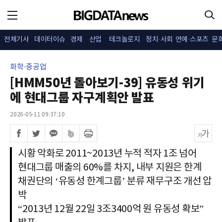
전체기사
데이터이슈
경제
산업
테크놀로지
정치·사회
연예·스포츠
문
화학·중공업
[HMM50년 돌아보기-39] 유동성 위기
에 현대그룹 자구계획안 발표
2026-05-11 09:37:10
시황 악화로 2011~2013년 누적 적자 1조 넘어
현대그룹 매출의 60%를 차지, 내부 지원은 한계
채권단의 ‘유동성 한계그룹’ 분류 재무구조 개선 압
박
“2013년 12월 22일 3조3400억 원 유동성 확보”