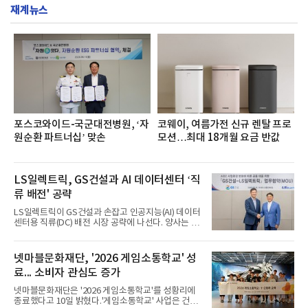
재계뉴스
포스코와이드-국군대전병원, ‘자
코웨이, 여름가전 신규 렌탈 프로
원순환 파트너십’ 맞손
모션…최대 18개월 요금 반값
LS일렉트릭, GS건설과 AI 데이터센터 ‘직
류 배전' 공략
LS일렉트릭이 GS건설과 손잡고 인공지능(AI) 데이터
센터용 직류(DC) 배전 시장 공략에 나선다. 양사는 차
세대 직류 배전 기술 개발부터 핵심 전력기기 공급까
지 협력 범위를 확대하며 급성장하는 AI 데이터센터
전력 인프라 시장에 공동 대응한다.LS일렉트릭은 10
넷마블문화재단, '2026 게임소통학교' 성
일 서울 LS용산타워에서 GS건설과 ‘AI 데이터센터
료... 소비자 관심도 증가
(AIDC) 사업환경 변화에 따른 공동 대응을 위한 업무
협약(MOU)’을 체결했다고 밝혔다.이날 협약식에는
넷마블문화재단은 '2026 게임소통학교'를 성황리에
구자균 LS일렉트릭 회장과 허윤홍 GS건설 대표, 채
종료했다고 10일 밝혔다.'게임소통학교' 사업은 건강
대석 LS일렉트릭 대표 등 양사 주요 경영진이 참석했