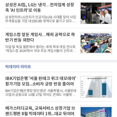
㈜ 대표이사와 김민철 두산 대표이사가 각각 서명했
무기는 관통력과 유효사거리 모두 만족스럽지 못해
삼성은 AI칩, LG는 냉각…전자업계 성장
다. 매각 대상 지분은 SK㈜가
적 전차 파괴에 효과적이지 못했다. 특히 노후화된 대
축 'AI 인프라'로 이동
전차 무기에 대한 군수지원이 미흡해 전력 발휘가 어
려웠다.따라서 부족한 사거리의 한계를 극복하고 아
삼성전자와 LG전자가 인공지능(AI) 시대를 맞아 사업
군의 생존성을 극대화할 수 있는 대전차 유도무기 개
무게중심을 기업 대상(B2B) 영역으로 옮기고 있다.
발이 절실했다.2007년부터 국방과학연구소(ADD) 주
TV와 생활가전 등 전통적인 소비자 시장이 성숙기에
관으로 중거리 대전차 유도무기 탐색개발을 시작했
접어든 가운데 삼성전자는 AI 반도체를 중심으로 데
다. 5대 개발 전략으로 성능 우위, 소량화경량화 실현,
이터센터 생태계 공략을 강화하고 LG전자는 냉각솔
게임스컴 앞둔 게임사…해외 공략으로 하
국산화에 의
루션·전장·로봇 등 기업용 솔루션 사업 확대에 속도를
반기 반등 꾀한다
내고 있다.9일 업계에 따르면 LG전자는 2분기 생활가
전과 프리미엄 제품 경쟁력에 더해 B2B 사업 확대 효
이달 말 독일 쾰른에서 열리는 세계 최대 게임 전시회
과로 수익성을 방어한 반면 삼성전자는 디바이스경험
'게임스컴 2026'에서 국내 주요 게임사들이 신작과 글
(DX) 부문의 TV·생활가전 수익성이 악화됐다. 대신 삼
로벌 전략을 공개한다. 상반기 게임사들의 실적이 업
성은 AI 메모리 등 반도체 사업을 중심으로 새로운 성
체별로 엇갈린 가운데 하반기 신작 흥행과 해외 시장
장 동력을 확보하는 데 집중하고 있다.LG전자는 B2B
성과가 실적을 좌우할 핵심 변수로 떠오르고 있다.8일
사업 확대
업계에 따르면 올해 상반기 게임업계는 기업별 성적
빅데이터 라이프
표가 크게 갈렸다. 대표적으로 크래프톤은 'PUBG: 배
틀그라운드'의 안정적인 성장에 힘입어 상반기 연결
IBK기업은행 '서울 핀테크 위크 데모데이'
기준 매출 2조6616억원, 영업이익 9725억원으로 역
대 최대 실적을 기록했다. 엔씨도 올해 출시한 '아이온
참가기업 모집...소비자 긍정 반응 줄이어
2' 등에 힘입어 호실적을 거둘 것으로 전망된다.반면
넷마블은 2분기 매출이 증가했지만 영업이익은 전년
IBK기업은행(은행장 장민영)은 서울특별시, 서울핀테
동기 대
크랩과 공동으로 10월 27일 여의도 콘래드 서울에서
개최 예정인 ‘2026 서울 핀테크 위크 데모데이 with
IBK기업은행’에 참가할 기업을 모집한다고 10일 밝혔
다.이번 데모데이는 ‘AX 기반 디지털금융의 전환’을
메가스터디교육, 교육서비스 상장기업 브
주제로 개최되는 ‘서울 핀테크 위크 2026’의 공식 프
랜드평판 8월 빅데이터 1위...대교 뒤이어
로그램으로, 우수한 AX 기반 핀테크 기업을 발굴하고