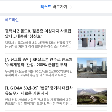
리스트
바로가기
헤드라인
갤럭시 Z 폴드8, 젊은층·여성까지 사로잡
았다…대중화 ‘청신호’
갤럭시 Z 폴드8이 국내외 사전판매에서 전작을 웃도
는 성적을 거둔 데 이어 젊은층과 여성 소비자까지 빠
르게 흡수하며 흥행세를 이어가고 있다. 대화면과 생
산성을 앞세운 기존 폴드의 소비자층에서 벗어나 디
자인과 휴대성을 강화하면서 폴더블폰의 대중화를 본
[두산그룹 줌인] SK실트론 인수로 반도체
격화하고 있다는 분석이 나온다.10일 카운터포인트
'수직계열화' 완성...200% 근접할 부채비
리서치에 따르면 갤럭시 Z8 시리즈의 글로벌 사전판
매량은 전작 대비 30% 이상 증가했다. 국내 사전판매
율 부담
두산이 SK실트론 지분 70.61%를 2조3000억원에 인
량은 전작 대비 39% 늘었고 유럽에서도 20% 이상
수하며 웨이퍼부터 후공정 테스트까지 아우르는 반도
증가했다. 미국에서도 역대 폴드 시리즈 가운데 가장
체 수직계열화를 완성했다. 인수 대상인 SK실트론은
높은 수준의 사전판매 성과를 기록한 전작보다 30%
지난해 5742억원의 순손실을 내며 신용등급 하향검
이상 늘어난 것으로 알려졌다.초기 흥행에는 폴드8의
토 대상에 올라 있다. 두산의 연결 기준 부채비율도 인
[LIG D&A 50년-39] '현궁' 중거리 대전차
폼팩터 변화가 영향
수금융 1조원을 가정할 경우 200%에 근접한 191%
유도무기 새로운 기준 제시
까지 오를 것으로 신용평가사들은 추산하고 있다.10
일 금융감독원 전자공시와 업계 등에 따르면 ㈜두산
현대 전장 개념의 변화로 전차 등의 기동장비에 대한
은 지난달 31일 이사회를 열고 SK㈜가 보유한 SK실
중요도가 많이 떨어지긴 했으나. 특수한 한국 지형을
트론 지분 70.61%를 인수하는 주식매매계약(SPA)
고려할 때 북한군 전차부대는 여전히 위협적인 존재
체결을 승인했다고 공시했다. 계약서에는 장용호 SK
로 평가되고 있다. 그러나 우리 군이 운용 중인 대전차