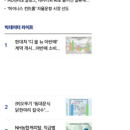
HD현대오일뱅크, 데이터와 AI로 흩어진 밸류체인 연결
'하이나스 컨트롤' 자율운항 시장 선도
빅데이터 라이프
현대차 ‘디 올 뉴 아반떼’
1
계약 개시…아반떼 소비자
관심도·호감도 모두 급등
㈜오뚜기 ‘동대문식
2
닭한마리 칼국수’
인기..."온라인서도 맛·
감성 호평"
NH농협캐피탈, 직급별