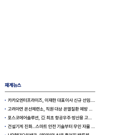
재계뉴스
카카오엔터프라이즈, 이재한 대표이사 신규 선임..."AI 전환 선도"
고려아연 온산제련소, 직원 대상 온열질환 예방 안전 실천 캠페인 실시
포스코에어솔루션, 亞 최초 항공우주·방산용 고순도 가스 국제 인증 획득
건설기계 진화…스마트 안전 기술부터 무인 자율 굴착기까지