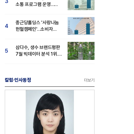
3
소통 프로그램 운영…
경영성과 등 주목 소비자
관심도 상승
종근당홀딩스 '사랑나눔
4
헌혈캠페인'…소비자
관심도·호감도 모두 상승
삼다수, 생수 브랜드평판
5
7월 빅데이터 분석 1위...
백산수·동원샘물 순
칼럼·인사동정
더보기