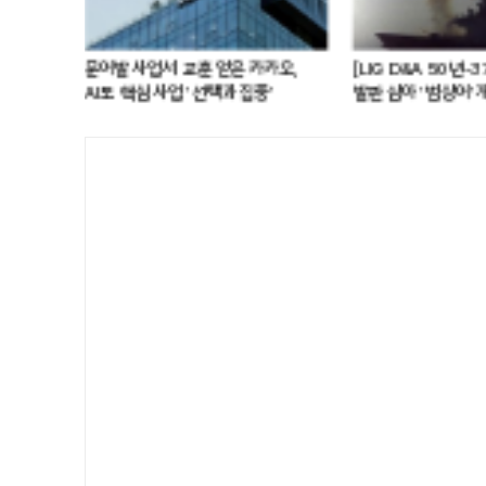
W AI 인프라
LG전자, 대형 TV 구독하면
[LIG D
 AI DC 패권 도전
스탠바이미2 구독료 반값...소비자
유도무기
관심도 증가