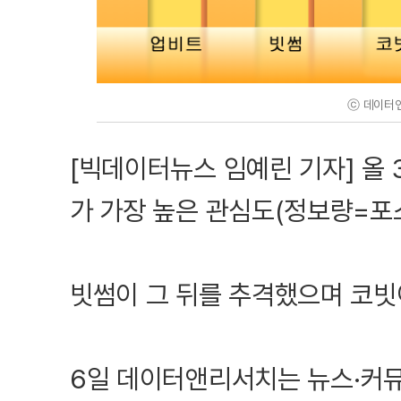
ⓒ 데이터
[빅데이터뉴스 임예린 기자] 올
가 가장 높은 관심도(정보량=포
빗썸이 그 뒤를 추격했으며 코빗
6일 데이터앤리서치는 뉴스·커뮤