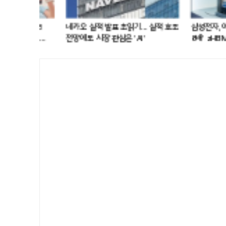
 실적 호조
삼성전자, 이번엔 3D 메모리…'성능
현대차 ‘디 올 뉴 아
8배' zHBM 세계 최초 공개
아반떼 소비자 관심
급등