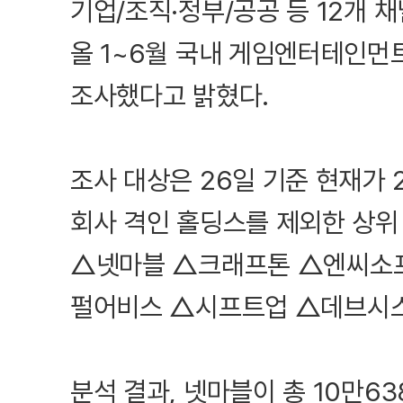
기업/조직·정부/공공 등 12개 
올 1~6월 국내 게임엔터테인먼
조사했다고 밝혔다.
조사 대상은 26일 기준 현재가 
회사 격인 홀딩스를 제외한 상위
△넷마블 △크래프톤 △엔씨소
펄어비스 △시프트업 △데브시스
분석 결과, 넷마블이 총 10만6