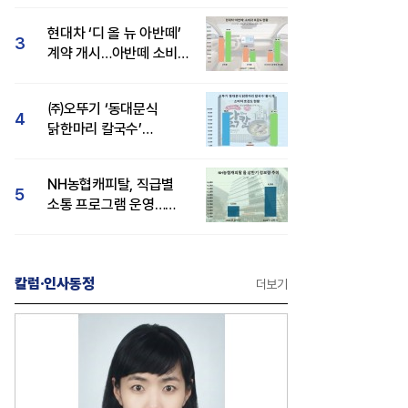
1위
현대차 ‘디 올 뉴 아반떼’
3
계약 개시…아반떼 소비자
관심도·호감도 모두 급등
㈜오뚜기 ‘동대문식
4
닭한마리 칼국수’
인기..."온라인서도 맛·
감성 호평"
NH농협캐피탈, 직급별
5
소통 프로그램 운영…
경영성과 등 주목 소비자
관심도 상승
칼럼·인사동정
더보기