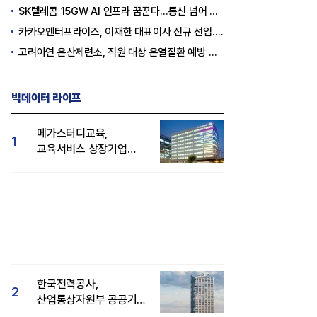
SK텔레콤 15GW AI 인프라 꿈꾼다…통신 넘어 AI DC 패권 도전
카카오엔터프라이즈, 이재한 대표이사 신규 선임..."AI 전환 선도"
고려아연 온산제련소, 직원 대상 온열질환 예방 안전 실천 캠페인 실시
빅데이터 라이프
메가스터디교육,
1
교육서비스 상장기업
브랜드평판 8월 빅데이터
1위...대교 뒤이어
한국전력공사,
2
산업통상자원부 공공기관
브랜드평판 8월 빅데이터