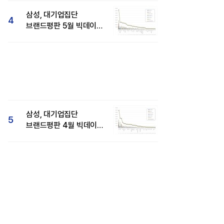
삼성, 대기업집단
4
브랜드평판 5월 빅데이터
1위...현대자동차 뒤이어
삼성, 대기업집단
5
브랜드평판 4월 빅데이터
분석 1위..."평판지수도
상승"
D현대의 AI-2] 바다 위 AI
이재용 회장, CEO 브랜드평판 8월
게이션 '오션와이즈'
빅데이터 1위...최태원·구광모 회장순