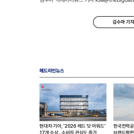
김수아 기자
헤드라인뉴스
교육서비스
현대차·기아, '2026 레드 닷 어워드'
한국전력공
판 8월 빅데이터
17개 수상...소비자 관심도 증가
브랜드평판 