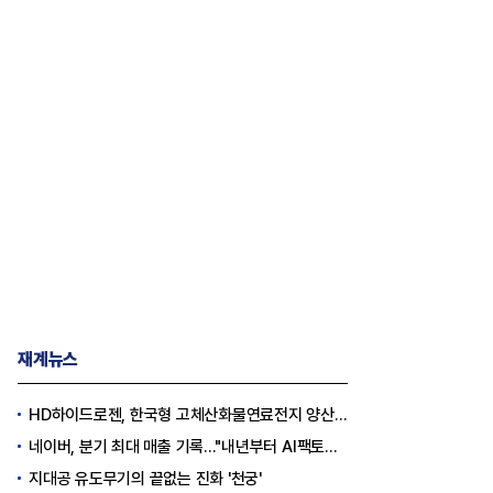
재계뉴스
HD하이드로젠, 한국형 고체산화물연료전지 양산체계 구축
네이버, 분기 최대 매출 기록..."내년부터 AI팩토리 수익 날 것"
지대공 유도무기의 끝없는 진화 '천궁'