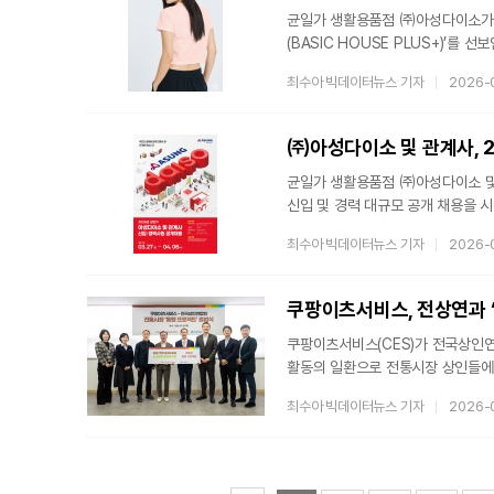
균일가 생활용품점 ㈜아성다이소가 
(BASIC HOUSE PLUS+)’를
의류’를 다양한 핏(Fit)으로 세분
최수아 빅데이터뉴스 기자
2026-
허리라인이 드러나는 짧은 기장의 크롭
반영했다. 순면 100% 소재를 적
중심으로 총 40종 선보인다.먼저,
㈜아성다이소 및 관계사, 2
균일가 생활용품점 ㈜아성다이소 및
신입 및 경력 대규모 공개 채용을 시
내세운 이번 채용은 신입·경력 인
최수아 빅데이터뉴스 기자
2026-
△물류 △TQC(상품안전, 교육) △
아성, 한웰에서는 △해외영업 △영
아성다이소는 창사 이래 꾸준하게 성
있다. 특히
쿠팡이츠서비스(CES)가 전국상인연
활동의 일환으로 전통시장 상인들에
온라인 판로 확대 등 다각도의 지원
최수아 빅데이터뉴스 기자
2026-
전통시장 활성화 프로젝트다. 지난해
확대한다는 취지다.우선 쿠팡이츠는
3월까지 1년 연장해 지원한다. 전