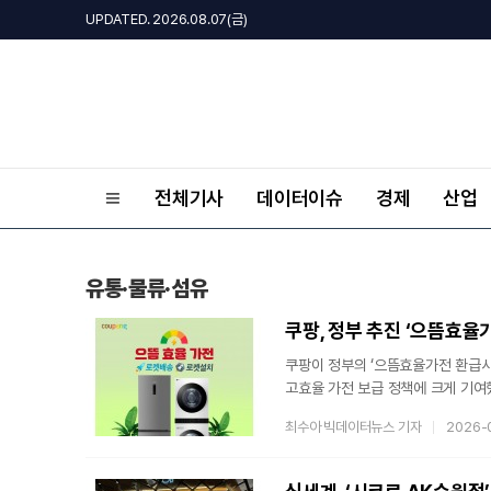
UPDATED. 2026.08.07(금)
전체기사
데이터이슈
경제
산업
유통·물류·섬유
쿠팡, 정부 추진 ‘으뜸효율
쿠팡이 정부의 ‘으뜸효율가전 환급사
고효율 가전 보급 정책에 크게 기여
고객 접점을 늘려 고효율 가전을 대
최수아 빅데이터뉴스 기자
2026-
지난해 7월부터 12월까지 진행된 
총 227억 5000만 원 규모의 환
환급액의 약 20% 수준으로 추정되