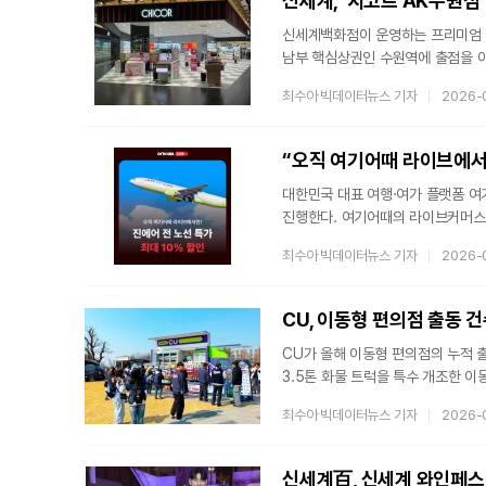
신세계, ‘시코르 AK수원점
신세계백화점이 운영하는 프리미엄 뷰티
남부 핵심상권인 수원역에 출점을 
중심으로 시코르 신규 출점을 확대해 
최수아 빅데이터뉴스 기자
2026-
출점을 진행한 바 있다.27일 문을 
유동인구를 갖춘 핵심 상권에 위치했
뷰티 전문 스토어’를 콘셉트로 매장을
“오직 여기어때 라이브에서
대한민국 대표 여행·여가 플랫폼 여
진행한다. 여기어때의 라이브커머스 기
이벤트다. 진에어 라이브 방송은 이달
최수아 빅데이터뉴스 기자
2026-
오직 여기어때LIVE에서만 만나볼 
특가 상품을 판매하고, 최대 10% 
상품은 다음 달 5일까지 여기어때 
CU, 이동형 편의점 출동 건
CU가 올해 이동형 편의점의 누적 
3.5톤 화물 트럭을 특수 개조한 이
이동형 편의점은 고객 수요에 맞춰
최수아 빅데이터뉴스 기자
2026-
서비스를 판매하고 있다. 지역 축제,
탄력적으로 운영할 수 있어 높은 매
따르면 올해 3월까지 이동형 편의점
신세계百, 신세계 와인페스