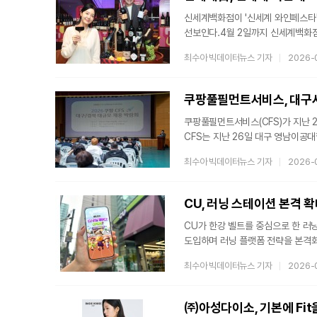
신세계백화점이 '신세계 와인페스타'
선보인다.4월 2일까지 신세계백화
화이트와인, 브루고뉴 레드와인의 정
최수아 빅데이터뉴스 기자
2026-
등을 특가로 만나볼 수 있다.* 김해
신세계 푸드마켓 도곡점 포함대표 
리저브 카베르네소비뇽 5만5천원, 
쿠팡풀필먼트서비스, 대구서
위
쿠팡풀필먼트서비스(CFS)가 지난 
CFS는 지난 26일 대구 영남이공
접수를 했다고 29일 밝혔다.이번 
최수아 빅데이터뉴스 기자
2026-
대구와 경산 지역에 위치한 4개 쿠
검수, 지게차 운행, 물류 현장관리자
이번에도 취업 상담부터 현장 면접까
CU, 러닝 스테이션 본격 확
CU가 한강 벨트를 중심으로 한 러
도입하며 러닝 플랫폼 전략을 본격화한
Station)’ 콘셉트의 시그니처 
최수아 빅데이터뉴스 기자
2026-
시그니처 점포는 물품보관함과 탈의실
포토존, 웨어러블 기기 체험과 휴식
끌고 있다.실제 CU가 해당 점포 오픈
㈜아성다이소, 기본에 Fit
단백