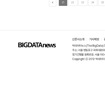
21
22
23
24
25
신문사소개
기사제보
빅데이터뉴스(The BigData)
주소: 서울 영등포구 국회대로68길
정기간행물 등록번호: 서울 아048
Copyright ⓒ 2012 빅데이터뉴스.