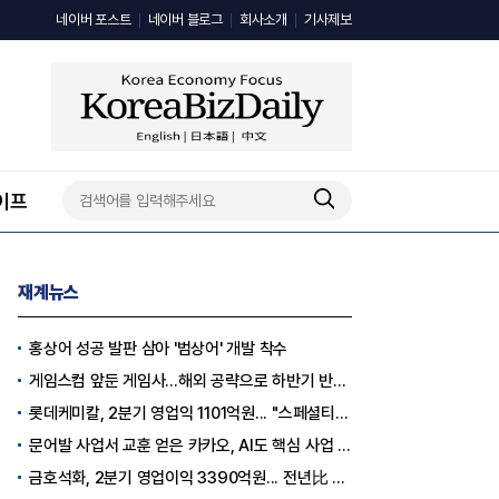
네이버 포스트
네이버 블로그
회사소개
기사제보
이프
재계뉴스
홍상어 성공 발판 삼아 '범상어' 개발 착수
게임스컴 앞둔 게임사…해외 공략으로 하반기 반등 꾀한다
롯데케미칼, 2분기 영업익 1101억원... "스페셜티 전환 가속"
문어발 사업서 교훈 얻은 카카오, AI도 핵심 사업 '선택과 집중'
금호석화, 2분기 영업이익 3390억원... 전년比 419% 급증