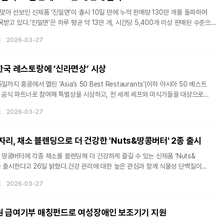
아 선보인 신제품 ‘진밀면’이 출시 10일 만에 누적 판매량 130만 개를 돌파하며
받고 있다.‘진밀면’은 하루 평균 약 13만 개, 시간당 5,400개 이상 판매된 수준으로
속도를 보이고 있다. 최근 지역 유명 맛집 메뉴를 집에서도 즐기려는 ‘로컬 미식’
2026-03-27
 부산 향토 음식인 밀면의 맛을 구현한 점이 흥행 요인으로 분석된다. 특히 쿠팡
한 데 이어 영남권을 중심으로 ‘부산 현지의 맛’을 구현했다는 입소문이 확산되며
‘진밀면’은 밀면 특유의 식감을 살린 ‘찰진 면발’이 특징이다.
한국 레스토랑에 ‘신라면상’ 시상
까지 홍콩에서 열린 ‘Asia’s 50 Best Restaurants’(이하 아시아 50 베스트
에 공식 파트너로 참여해 특별상을 시상하고, 전 세계 셰프와 미식가들을 대상으로
.‘미식계의 아카데미상’으로 불리는 아시아 50 베스트 레스토랑은 셰프, 평론가 등
2026-03-27
를 통해 아시아 지역 최고 레스토랑 1위부터 50위까지를 선정하는 세계적인 미식
부터 3년 연속 행사에 참여해 글로벌 미식 시장에서 신라면 브랜드 입지를 다지고
된 시상식에서 특별상인 ‘Best restaurant in Korea sponsored by
, 채소 블렌딩으로 더 건강한 'Nuts&땅콩버터' 2종 출시
콩버터에 각종 채소를 블렌딩해 더 건강하게 즐길 수 있는 신제품 ‘Nuts&
을 출시한다고 26일 밝혔다.건강 관리에 대한 높은 관심과 함께 식물성 단백질이
역시 늘고 있다. 실제로, 한국농수산식품유통공사(aT) 식품산업통계정보에 따르면
2026-03-27
19년 45억 원에서 2024년 305억 원 규모로 약 580% 확대되며 가파른 성장세를
히, 최근에는 땅콩버터에 다양한 재료를 조합한 이른바 ‘블렌딩 땅콩버터’가 주목받고
복음자리는 땅콩버터에 다양한 채소를 더해 다양한 용도로 활용할 수 있는 ‘Nu
원 급여기부 매칭펀드로 여성장애인 보조기기 지원