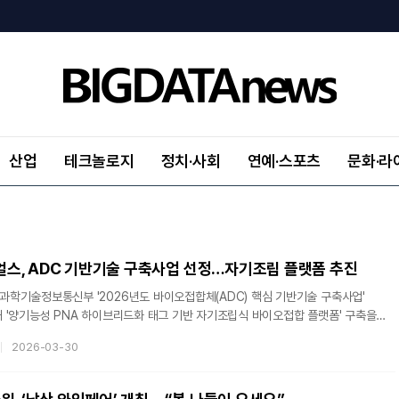
산업
테크놀로지
정치·사회
연예·스포츠
문화·라
, ADC 기반기술 구축사업 선정…자기조립 플랫폼 추진
학기술정보통신부 '2026년도 바이오접합체(ADC) 핵심 기반기술 구축사업'
 '양기능성 PNA 하이브리드화 태그 기반 자기조립식 바이오접합 플랫폼' 구축을
혔다. 이번 과제는 오송첨단의료산업진흥재단(KBIOHealth)이 주관한다.
2026-03-30
사업본부 이사는 지난 24일 개최된 킥오프 미팅에서 플랫폼의 주요 성과로
포이미징(HCS) 분석 프레임을 공개했다. 또한 형광 기반 모델을 통해
결합 및 내재화 패턴을 확인한 결과를 제시하며 플랫폼의 실제 적용 가능성을