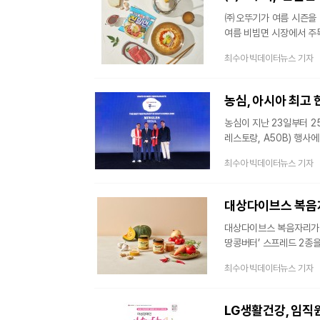
㈜오뚜기가 여름 시즌을 맞
여름 비빔면 시장에서 주목
출시 초기부터 빠른 판매 
최수아 빅데이터뉴스 기자
트렌드가 확산되는 가운데,
선런칭 당시 완판을 기록
소비자 관심을 끌고 있다.
농심, 아시아 최고 
농심이 지난 23일부터 25일
레스토랑, A50B) 행사
신라면 브랜드를 홍보했다
최수아 빅데이터뉴스 기자
전문가300여 명이 투표
행사다. 농심은 2024년
있다. 농심은 25일 저녁 진행
대상다이브스 복음자리
Nongshim Shinra
대상다이브스 복음자리가 땅
땅콩버터’ 스프레드 2종
풍부한 ‘땅콩버터’ 수요 
최수아 빅데이터뉴스 기자
국내 땅콩버터 시장은 20
보인 것으로 나타났다.특
있다. 이에 대상다이브스 
LG생활건강, 임직