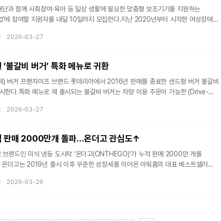
단과 함께 사회참여·육아 등 일상 생활에 필요한 맞춤형 보조기기를 지원하는
업’에 참여할 지원자를 내달 10일까지 모집한다.지난 2020년부터 시작한 여성장애인
강 임직원들이 급여 일부를 기부하고 이를 1:1 매칭펀드로 조성한 ‘LG생활건강
2026-03-27
다. 지금까지 총 157명의 여성 장애인에게 맞춤형 보조기기가 전달됐다.올해는
회 활동을 하거나 이를 병행하여 육아 중인 서울·경기 거주 만 19세 이상 65세 이하
명을 모집한다. 1인 최대 400만원 안팎으로 수량과 품목 제한없이 활용 목적에 맞
 ‘불갈비 버거’ 특화 메뉴로 귀환
택) 버거 프랜차이즈 브랜드 롯데리아에서 2016년 판매를 종료한 샌드형 버거 불갈비
시한다.특화 메뉴로 재 출시되는 불갈비 버거는 차량 이용 주문이 가능한 (Drive-
 매장 △안산D/T △인천연희D/T △오산세교D/T △영남대D/T와 서울역사 5개점에서
2026-03-27
 통일화 메뉴 운영 전략에서 매장 운영 형태•상권 등 유형에 따른 전략적 메뉴
성을 활용해 신규 고객 창출을 통한 매장 객수 및 매출 확대 전략이다.롯데리아는
 및 외국인 등 유동 인구 특성에 맞춰 소고기 패티와 슬라이스 치즈 각각 3장을 넣은
적 판매 2000만개 돌파…온더고 관심도↑
 브랜드인 미식 냉동 도시락 ‘온더고(ONTHEGO)’가 누적 판매 2000만 개를
 온더고는 2019년 출시 이후 꾸준한 성장세를 이어온 아워홈의 대표 베스트셀러
 맛 그대로’를 슬로건으로 내세워 냉동 도시락 시장에서 입지를 확대해왔다.
2026-03-26
 따르면 지난해 온더고는 국내 냉동 도시락 시장에서 약 20% 점유율로
 브랜드로 자리매김했다. 빠르게 성장하는 냉동 간편식 시장에서 메가 브랜드로
 평가다. 이러한 성과는 고성장 중인 국내 냉동 도시락 시장 환경과 맞물려 더욱