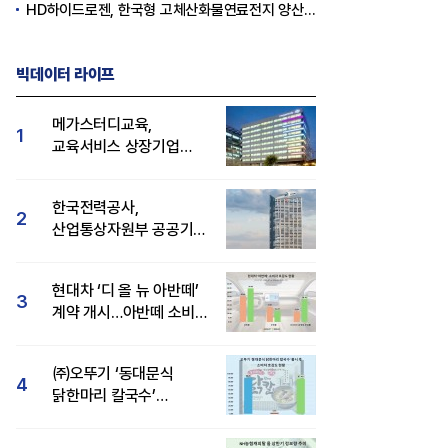
HD하이드로젠, 한국형 고체산화물연료전지 양산체계 구축
빅데이터 라이프
메가스터디교육,
1
교육서비스 상장기업
브랜드평판 8월 빅데이터
1위...대교 뒤이어
한국전력공사,
2
산업통상자원부 공공기관
브랜드평판 8월 빅데이터
1위
현대차 ‘디 올 뉴 아반떼’
3
계약 개시…아반떼 소비자
관심도·호감도 모두 급등
㈜오뚜기 ‘동대문식
4
닭한마리 칼국수’
인기..."온라인서도 맛·
감성 호평"