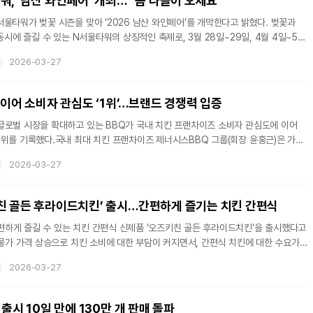
, ‘남산 와인페어’ 개최… “봄 나들이 오세요”
합 분야는 다중
울타워가 벚꽃 시즌을 맞아 ‘2026 남산 와인페어’를 개막한다고 밝혔다. 벚꽃과
동시에 즐길 수 있는 N서울타워의 상징적인 축제로, 3월 28일~29일, 4월 4일~5일
 8회를 맞은 남산 와인페어는 서울 도심 전경을 배경으로 약 200여 종의 와인을
2026-03-27
 함께 즐길 수 있는 N서울타워의 대표 행사다. 이와 함께 합리적인 가격에 와인을
 재즈 라이브 공연, 다채로운 게임 이벤트, 풍성한 경품이 제공되는 럭키드로우 등
프로그램을 강화해 축제의 재미를 더했다.와인과 함께 즐길 수 있는 먹거리 구성도
’ 이어 소비자 관심도 ‘1위’…브랜드 경쟁력 입증
글로벌 시장을 확대하고 있는 BBQ가 국내 치킨 프랜차이즈 소비자 관심도에 이어
1위를 기록했다.국내 최대 치킨 프랜차이즈 제너시스BBQ 그룹(회장 윤홍근)은 가치
발표한 ‘2026 대한민국 브랜드스타’에서 치킨 프랜차이즈 부문에서 12년 연속
2026-03-27
조사기관인 데이터앤리서치가 발표한 국내 주요 치킨 브랜드 가운데 소비자
다고 27일 밝혔다.BBQ는 브랜드 가치 평가 기관인 브랜드스탁이 발표한 ‘2026
치킨 프랜차이즈 부문 1위에 선정됐다. 이로써 BBQ는 해당 부문에서 12년 연속
친 골든 후라이드치킨’ 출시…간편하게 즐기는 치킨 간편식
하게 즐길 수 있는 치킨 간편식 신제품 ‘오즈키친 골든 후라이드치킨’을 출시했다고
 물가 가격 상승으로 치킨 소비에 대한 부담이 커지면서, 간편식 치킨에 대한 수요가
는 간편한 조리와 만족스러운 맛을 동시에 갖춘 제품으로 시장 공략에 나섰다.
2026-03-27
치킨’은 물결무늬 튀김옷을 입혀 바삭한 식감을 구현한 것이 특징이다. 바삭하게
 먹음직스러운 비주얼을 강조했으며, 순살 닭다리살을 사용해 부드러운 식감과
소한 풍미와 은은한 매콤함을 더해 균형 잡힌 맛을 완성했다. 조리 과정도 간편
 출시 10일 만에 130만 개 판매 돌파