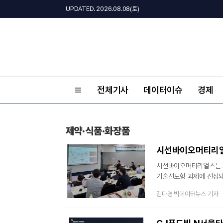
UPDATED. 2026.08.08(토)
전체기사
데이터이슈
경제
제약·식품·화장품
시선바이오머티리얼스
시선바이오머티리얼스는 과
기술선도형 과제에 선정돼
본격 추진한다고 30일 밝
김다경 빅데이터뉴스 기자
연구책임자인 김용태 소재
살아있는 세포 기반 고속세
자기조립체의 세포 표면 