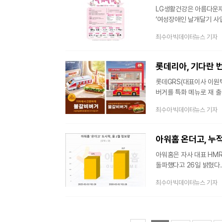
LG생활건강은 아름다운재
‘여성장애인 날개달기 사
날개달기 사업은 LG생활건
최수아 빅데이터뉴스 기자
행복미소기금’으로 운영된
근로, 구직, 학업 등 사
여성장애인을 대상으로 20
롯데리아, 기다란 번
롯데GRS(대표이사 이원
버거를 특화 메뉴로 재 출
Thru, 이하 D/T점)
최수아 빅데이터뉴스 기자
판매한다.이는 프랜차이즈
운영으로 각 매장의 특수
21년 홍대점의 젊은 세대
아워홈 온더고, 누
정통
아워홈은 자사 대표 HMR
돌파했다고 26일 밝혔다.
간편식 브랜드다. ‘보이는
최수아 빅데이터뉴스 기자
시장조사기관 칸타코리아에
최상위권을 차지하며 리딩
도약할 기반을 마련했다는
주목받고 있다. 해당 시