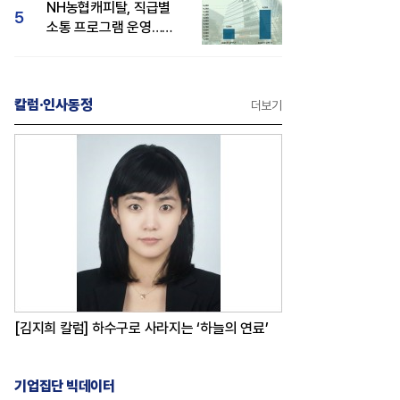
NH농협캐피탈, 직급별
5
소통 프로그램 운영…
경영성과 등 주목 소비자
관심도 상승
칼럼·인사동정
더보기
[김지희 칼럼] 하수구로 사라지는 ‘하늘의 연료’
기업집단 빅데이터