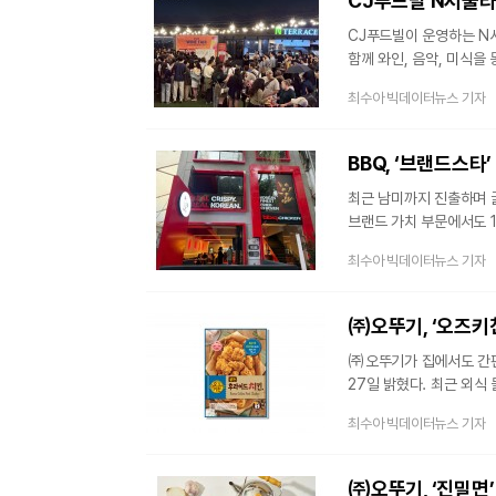
CJ푸드빌 N서울타워
입증했다.차세대 바이오접
CJ푸드빌이 운영하는 N서
함께 와인, 음악, 미식을 
총 4일간 진행된다.올해로
최수아 빅데이터뉴스 기자
시음하며 다양한 콘텐츠를
구매할 수 있는 와인장터,
현장에서 즐길 수 있는 
BBQ, ‘브랜드스타
최근 남미까지 진출하며 
브랜드 가치 부문에서도 
평가 기관인 브랜드스탁이 
최수아 빅데이터뉴스 기자
1위에 선정됐으며, 여론
관심도에서도 1위를 기록했
대한민국 브랜드스타’에서 
㈜오뚜기, ‘오즈키
1위를 달
㈜오뚜기가 집에서도 간편
27일 밝혔다. 최근 외식
늘고 있다. 이에 오뚜기
최수아 빅데이터뉴스 기자
‘오즈키친 골든 후라이드
튀겨낸 황금빛 크러스트로
풍부한 육즙을 살렸다. 고
㈜오뚜기, ‘진밀면’