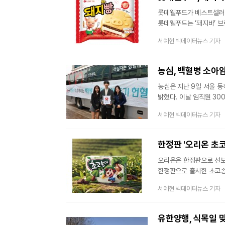
참여해
롯데웰푸드가 베스트셀러 
롯데웰푸드는 ‘돼지바’ 
모나카 형태로 재해석한 
서예현 빅데이터뉴스 기자
구현했다. 쿠키 분태와 
쌓았다. 그리고 먹기 아
편하며, 돼지바의 유일한 
농심, 백혈병 소아암
농심은 지난 9일 서울 동
밝혔다. 이날 임직원 3
수혈이 필요한 소아암 환
서예현 빅데이터뉴스 기자
환아 지원 활동의 일환이다
백산수를 매달 지원하고 있
한국백혈병소아암협회와 함
한정판 '오리온 초코
사업을 이
오리온은 한정판으로 선보였
한정판으로 출시한 초코송이
오리온은 말차가 일시적 유
서예현 빅데이터뉴스 기자
등을 통해 “상시 제품으로
정식 출시하기로 결정했다
성원에 힘입어 초코송이 말
유한양행, 식목일 