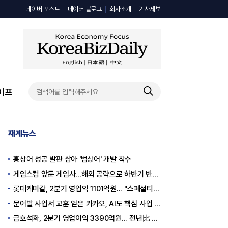
네이버 포스트
네이버 블로그
회사소개
기사제보
이프
재계뉴스
홍상어 성공 발판 삼아 '범상어' 개발 착수
게임스컴 앞둔 게임사…해외 공략으로 하반기 반등 꾀한다
롯데케미칼, 2분기 영업익 1101억원... "스페셜티 전환 가속"
문어발 사업서 교훈 얻은 카카오, AI도 핵심 사업 '선택과 집중'
금호석화, 2분기 영업이익 3390억원... 전년比 419% 급증