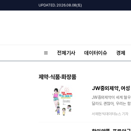
UPDATED. 2026.08.08(토)
전체기사
데이터이슈
경제
제약·식품·화장품
JW중외제약, 여성
JW중외제약이 세계 혈우인
달라도 괜찮아, 우리는 함
혈우병 환자 지원 프로그
서예현 빅데이터뉴스 기자
보인자에 대한 이해를 높이
만화책은 혈우병 환자인 
과정을 스토리 형식으로 