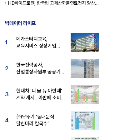
HD하이드로젠, 한국형 고체산화물연료전지 양산체계 구축
빅데이터 라이프
메가스터디교육,
1
교육서비스 상장기업
브랜드평판 8월 빅데이터
1위...대교 뒤이어
한국전력공사,
2
산업통상자원부 공공기관
브랜드평판 8월 빅데이터
1위
현대차 ‘디 올 뉴 아반떼’
3
계약 개시…아반떼 소비자
관심도·호감도 모두 급등
㈜오뚜기 ‘동대문식
4
닭한마리 칼국수’
인기..."온라인서도 맛·
감성 호평"