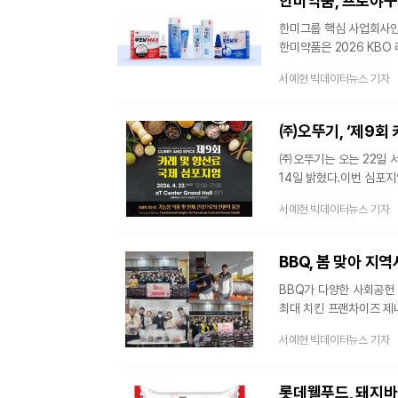
한미약품, 프로야구
한미그룹 핵심 사업회사인
한미약품은 2026 KBO
구강청결제 ‘케어가글액’ 
서예현 빅데이터뉴스 기자
흥행세를 이어가고 있는 
접점을 확대한다는 전략이
진행된다. ‘무좀 OUT’,
㈜오뚜기, ‘제9회 
㈜오뚜기는 오는 22일 서
14일 밝혔다.이번 심포
통찰’을 주제로 진행된다
서예현 빅데이터뉴스 기자
성과를 공유할 예정이다.
교수가 '커큐민(Curcu
'흑후추 유래 피페린 등 
BBQ, 봄 맞아 지
BBQ가 다양한 사회공헌 
최대 치킨 프랜차이즈 제너
치킨릴레이’를 통해 전국 
서예현 빅데이터뉴스 기자
시기에 맞춰 지역사회 구
맞췄다.‘패밀리와 함께하는
지역아동센터와 생활복지센
롯데웰푸드, 돼지바 