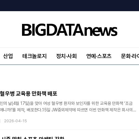
산업
테크놀로지
정치·사회
연예·스포츠
문화·라
 혈우병 교육용 만화책 배포
의 날(4월 17일)을 맞아 여성 혈우병 환자와 보인자를 위한 교육용 만화책 ‘조금
께니까!’를 제작, 배포한다.15일 JW중외제약에 따르면 이번 만화책 제작은 회사의
램 ‘브라보 캠페인’의 일환으로 기획됐다. 상대적으로 정보 접근성이 낮은 여성 환자와
2026-04-15
고, 보호자가 자녀에게 질환을 보다 쉽게 설명할 수 있도록 돕는 데 초점을 맞췄다.
동생을 둔 초등학생 주인공이 자신이 보인자임을 알게 된 이후 질환을 이해해가는
담았다.의료진 자문을 바탕으로 제작돼 △월경과다 △피하출혈 △코피