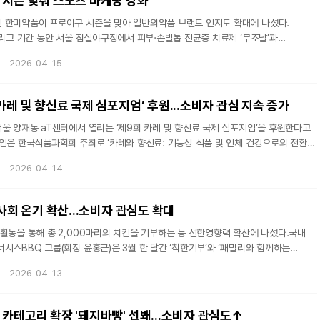
 시즌 맞춰 스포츠 마케팅 강화
 한미약품이 프로야구 시즌을 맞아 일반의약품 브랜드 인지도 확대에 나섰다.
 리그 기간 동안 서울 잠실야구장에서 피부·손발톱 진균증 치료제 ‘무조날’과
광고를 진행한다고 15일 밝혔다.최근 프로야구가 1200만 관중을 돌파하는 등
2026-04-15
가운데, 한미약품은 경기장과 중계 노출을 활용한 스포츠 마케팅을 통해 소비자
다.‘무조날’은 경기 중계 시 노출 빈도가 높은 포수 뒤편 롤링보드를 중심으로 광고가
 ‘무조날로 삼진’, ‘무좀엔 무조날’ 등 야구 상황을 연상시키는 문구를 활용해 제품
카레 및 향신료 국제 심포지엄’ 후원...소비자 관심 지속 증가
울 양재동 aT센터에서 열리는 ‘제9회 카레 및 향신료 국제 심포지엄’을 후원한다고
지엄은 한국식품과학회 주최로 ‘카레와 향신료: 기능성 식품 및 인체 건강으로의 전환적
. 국내외 연구자들이 참여해 카레와 향신료의 기능성과 건강 영향에 대한 최신 연구
2026-04-14
심포지엄에는 총 5명의 연사가 참여한다. 국내에서는 부산대학교 약학과 이재원
min)의 뇌 가소성 강화와 인지저하 예방 효과'를, 건국대학교 생명공학과 최동국 교수는
천연 성분의 신경 보호 효과'를 발표한다. 서울대학교 김용노 교수는
역사회 온기 확산...소비자 관심도 확대
활동을 통해 총 2,000마리의 치킨을 기부하는 등 선한영향력 확산에 나섰다.국내
시스BBQ 그룹(회장 윤홍근)은 3월 한 달간 ‘착한기부’와 ‘패밀리와 함께하는
각지에 치킨 2000마리를 전달했다고 13일 밝혔다.BBQ는 야외활동이 늘어나는
2026-04-13
성원들이 보다 건강하고 활기찬 일상을 이어갈 수 있도록 지원하는 데 초점을
 치킨릴레이(팸치릴)’는 서울, 경기, 대전, 신안, 포항 등 전국 지역에서 진행됐으며,
터 등 다양한 복지시설에 총 1000마리의 치킨을 전달했다. 패밀리들이 직접
카테고리 확장 '돼지바빵' 선봬...소비자 관심도↑