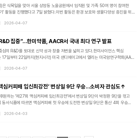
)은 식목일을 맞아 서울 상암동 노을공원에서 임직원 및 가족 50여 명이 참여한
기’ 활동을 진행했다고 7일 밝혔다.이번 활동은 환경 보호와 생물다양성 증진을 위한
경 사회공헌 프로그램이다. 참여자들은 지난해 겨울부터 4개월간 각 가정에서
2026-04-07
을 공원에 옮겨 심었으며, 숲 조성을 위해 산벚나무, 가래나무, 헛개나무 묘목
한양행은 지난 2018년 이후 매년 식목일을 전후해 노을공원 숲 가꾸기 활동을 꾸준히
레기 매립지였던 노을공원은 지형 특성상 우천 시 비탈면의 토사 유실을 막기 위
R&D 집중”…한미약품, AACR서 국내 최다 연구 발표
중심의 R&D를 토대로 신약 성과 창출 저변을 넓히고 있다.한미사이언스 핵심
 17일부터 22일까지(현지시각) 미국 샌디에이고에서 열리는 미국암연구학회(AACR
제약바이오 업체 중 최다 건수인 9건의 비임상 연구 결과를 공개한다고 7일 밝혔다.
2026-04-07
 △EZH1/2 이중저해제(HM97662) △선택적 HER2 저해제(HM100714)
 저해제(HM101207) △EP300 선택적 분해제 △STING mRNA 항암 신약
약 2건과, 북경한미약품이 주도적으로 개발하고 있는 △4-1BB x PD-L1 이중항체
 맥심커피배 입신최강전’ 변상일 9단 우승...소비자 관심도↑
PD-L1 이중항체 ADC(BH4601
후원하는 ‘제27회 맥심커피배 입신최강전’에서 변상일 9단이 박정환 9단을 꺾고
일 동서식품에 따르면 맥심커피배 첫 우승에 도전한 변상일 9단은 통산 4회 우승
단과 결승에서 맞붙어 치열한 승부끝에 2승1패로 최종 우승을 확정지었다.변상일
2026-04-03
배 첫 참가 이후 8번째 도전 끝에 맥심커피배 첫 우승이라는 쾌거를 이뤘다.우승자
트로피와 함께 상금 7천만 원이, 준우승자 박정환 9단에게는 트로피와 상금 3천만
오는 20일 서울 중구 웨스틴 조선 서울 호텔에서 개최된다.변상일 9단은 “최고의