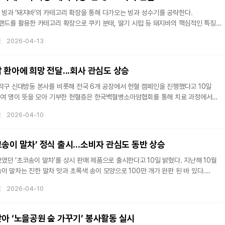
빙과 ‘돼지바’의 카테고리 확장을 통해 다가오는 빙과 성수기를 공략한다.
브랜드를 활용한 카테고리 확장으로 쿠키 분태, 딸기 시럽 등 돼지바의 핵심적인 특징을
‘돼지바빵’을 출시한다고 13일 밝혔다.돼지바빵은 돼지바의 맛과 식감을 그대로
2026-04-13
초코 코팅, 아이스크림 그리고 딸기 시럽까지 특유의 4중 구조를 그대로 옮겨와 층별로
까운 느낌이 드는 귀여운 돼지모양의 병과로 모든 재료를 감쌌다. 모나카 타입으로 먹기
아쉬운 점이었던 쿠키 분태 흘림 걱정도 없다.한편, 돼지바는 K-아이스
 환아에 희망 전달...회사 관심도 상승
작구 신대방동 본사를 비롯해 전국 6개 공장에서 헌혈 캠페인을 진행했다고 10일
00여 명이 뜻을 모아 기부한 헌혈증은 한국백혈병소아암협회를 통해 치료 과정에서
아들에게 전달할 계획이다.이번 헌혈은 농심이 9년째 이어오고 있는 백혈병 소아암
2026-04-10
. 농심은 지난 2018년부터 면역력이 약해 마실 물 선택이 어려운 환아들을 위해
으며, 현재까지 누적 기부량은 약 180만 병에 달한다. 이 외에도 농심은
께 백혈병 소아암 환아 그림 공모전과 기부 마라톤 등을 추진하며 다양한 후원
송이 말차’ 정식 출시...소비자 관심도 동반 상승
던 ‘초코송이 말차’를 상시 판매 제품으로 출시한다고 10일 밝혔다. 지난해 10월
 말차는 진한 말차 맛과 초록색 송이 모양으로 100만 개가 완판 된 바 있다.
행을 넘어 대중적인 맛의 선택지로 인기를 얻고 있는 가운데, 고객센터, 공식 SNS
2026-04-10
 출시해 주세요”, “계속 먹고 싶어요” 등 소비자들의 요청이 지속적으로 이어지자
.오리온 관계자는 “글로벌 트렌드로 자리잡은 말차 열풍과 소비자들의 뜨거운
차를 정식 출시하게 됐다”며 “풍미 깊은 말차 맛과 초록색 디자인이 잘
맞아 ‘노을공원 숲 가꾸기’ 봉사활동 실시