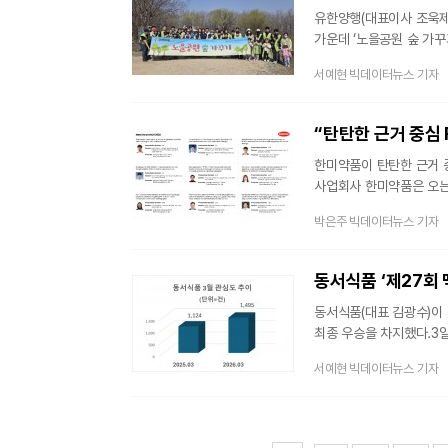
유한양행(대표이사 조욱제
가운데 ‘노을공원 숲 가꾸
유한양행의 대표적인 친환
서예현 빅데이터뉴스 기자
정성껏 키워온 도토리 묘목
심기를 함께 진행했다.유
이어오고 있다. 과거 쓰
“탄탄한 근거 중심 
한미약품이 탄탄한 근거 
사업회사 한미약품은 오는
2026)에 참가해 국내 
박은주 빅데이터뉴스 기자
한미약품은 이번 AACR에서
△SOS1-KRAS 상호작용
△p53-mRNA 항암 신
동서식품 ‘제27회
(BH3120) △B7H3 x 
동서식품(대표 김광수)이 
최종 우승을 차지했다.3
기록을 보유한 박정환 9
서예현 빅데이터뉴스 기자
9단은 2019년 맥심커피
변상일 9단에게는 우승 
원이 수여된다. 시상식은 
기사