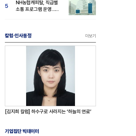
NH농협캐피탈, 직급별
5
소통 프로그램 운영…
경영성과 등 주목 소비자
관심도 상승
칼럼·인사동정
더보기
[김지희 칼럼] 하수구로 사라지는 ‘하늘의 연료’
기업집단 빅데이터